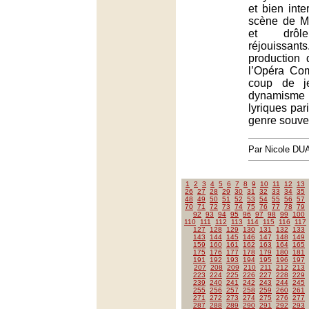
et bien inte
scène de Mi
et drôle,
réjouissants
production 
l’Opéra Co
coup de j
dynamism
lyriques par
genre souve
Par Nicole DU
1
2
3
4
5
6
7
8
9
10
11
12
13
26
27
28
29
30
31
32
33
34
35
48
49
50
51
52
53
54
55
56
57
70
71
72
73
74
75
76
77
78
79
92
93
94
95
96
97
98
99
100
110
111
112
113
114
115
116
117
127
128
129
130
131
132
133
143
144
145
146
147
148
149
159
160
161
162
163
164
165
175
176
177
178
179
180
181
191
192
193
194
195
196
197
207
208
209
210
211
212
213
223
224
225
226
227
228
229
239
240
241
242
243
244
245
255
256
257
258
259
260
261
271
272
273
274
275
276
277
287
288
289
290
291
292
293