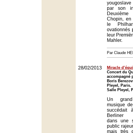
yougoslave
par son in
Deuxième
Chopin, en 
le Philha
ovationnés p
leur Premiè
Mahler.
Par Claude H
28/02/2013
Miracle d’équi
Concert du Q
accompagné pa
Boris Berezovs
Pleyel, Paris.
Salle Pleyel, 
Un grand
musique de
succédait
Berliner 
dans une s
public rajeu
mais très 