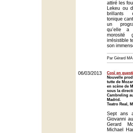
attiré les fo
Lekeu ou d
brillants
tonique cant
un progra
qu’elle a
morosité
irrésistible
son immense
Par Gérard M
06/03/2013
Così en quest
Nouvelle prod
tutte de Moza
en scène de M
sous la direct
Cambreling au
Madrid.
Teatro Real, 
Sept ans 
Giovanni au
Gerard Mo
Michael Ha