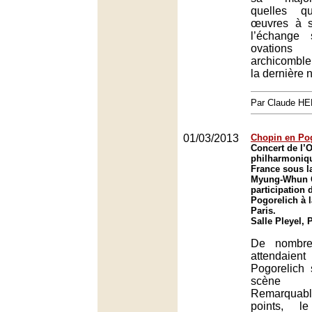
quelles q
œuvres à 
l’échange
ovations
archicomble
la dernière 
Par Claude H
01/03/2013
Chopin en Po
Concert de l’
philharmoniq
France sous la
Myung-Whun C
participation 
Pogorelich à l
Paris.
Salle Pleyel, 
De nombre
attendaient
Pogorelich
scène p
Remarqua
points, l