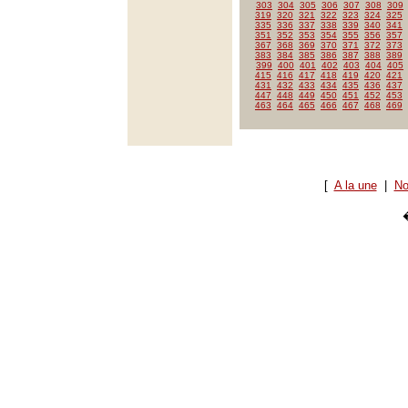
303
304
305
306
307
308
309
319
320
321
322
323
324
325
335
336
337
338
339
340
341
351
352
353
354
355
356
357
367
368
369
370
371
372
373
383
384
385
386
387
388
389
399
400
401
402
403
404
405
415
416
417
418
419
420
421
431
432
433
434
435
436
437
447
448
449
450
451
452
453
463
464
465
466
467
468
469
[
A la une
|
No