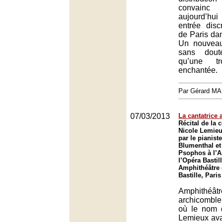
convainc 
aujourd’hu
entrée disc
de Paris dan
Un nouveau 
sans dout
qu’une tr
enchantée.
Par Gérard M
07/03/2013
La cantatrice
Récital de la 
Nicole Lemie
par le pianist
Blumenthal et
Psophos à l’A
l’Opéra Bastill
Amphithéâtre 
Bastille, Paris
Amphithéâ
archicomble
où le nom 
Lemieux avai