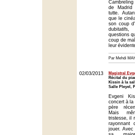
Cambreling
de Madrid
tutte. Auta
que le cinéa
son coup d’
dubitatif
questions qu
coup de maît
leur évidente
Par Mehdi MA
02/03/2013
Magistral Evg
Récital du pia
Kissin à la sal
Salle Pleyel, 
Evgeni Kis
concert à l
père réce
Mais mê
tristesse, il
rayonnant
jouer. Avec
sa majori