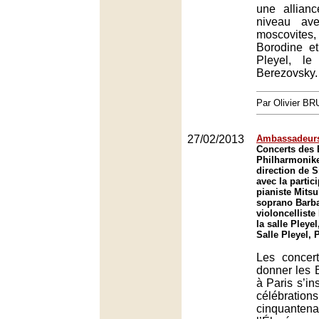
une allian
niveau ave
moscovite
Borodine e
Pleyel, le
Berezovsky.
Par Olivier B
27/02/2013
Ambassadeurs
Concerts des 
Philharmonike
direction de S
avec la partic
pianiste Mitsu
soprano Barba
violoncelliste
la salle Pleyel
Salle Pleyel, 
Les concer
donner les B
à Paris s’in
célébr
cinquantena