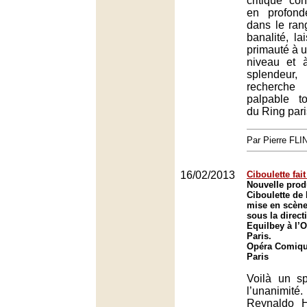
critique co
en profonde
dans le ran
banalité, la
primauté à 
niveau et à
splende
recherche
palpable t
du Ring pari
Par Pierre FLI
16/02/2013
Ciboulette fai
Nouvelle prod
Ciboulette de
mise en scène
sous la direc
Equilbey à l’
Paris.
Opéra Comique
Paris
Voilà un sp
l’unanimi
Reynaldo H