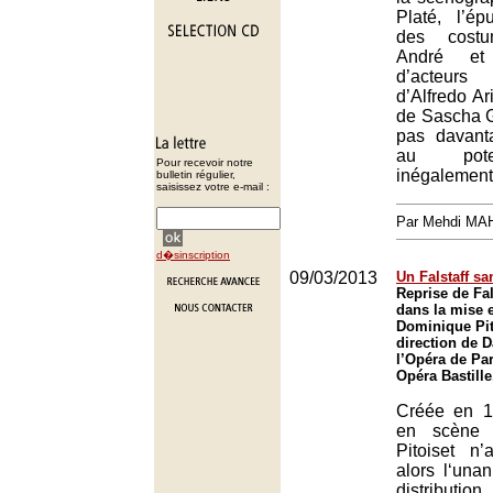
Platé, l’ép
des costu
André et 
d’acteurs
d’Alfredo Ar
de Sascha G
pas davant
au pote
Pour recevoir notre
inégalement
bulletin régulier,
saisissez votre e-mail :
Par Mehdi MA
d�sinscription
09/03/2013
Un Falstaff sa
Reprise de Fal
dans la mise 
Dominique Pit
direction de D
l’Opéra de Par
Opéra Bastille
Créée en 1
en scène 
Pitoiset n’
alors l‘una
distribution