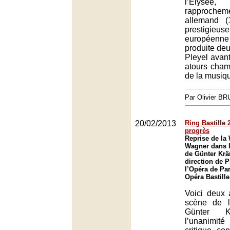
l’Élysé
rapproche
allemand (
prestigie
européenne
produite deux
Pleyel avan
atours chamb
de la musiq
Par Olivier B
20/02/2013
Ring Bastille 
progrès
Reprise de la 
Wagner dans l
de Günter Krä
direction de P
l’Opéra de Par
Opéra Bastille
Voici deux 
scène de l
Günter Kr
l’unanimi