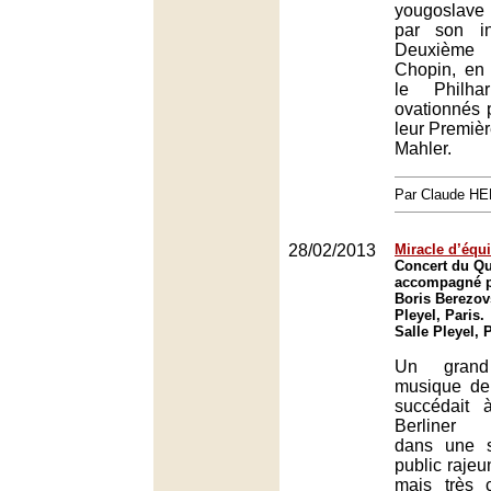
yougoslave
par son in
Deuxième
Chopin, en 
le Philha
ovationnés p
leur Premiè
Mahler.
Par Claude H
28/02/2013
Miracle d’équi
Concert du Q
accompagné pa
Boris Berezovs
Pleyel, Paris.
Salle Pleyel, 
Un grand
musique de
succédait
Berliner 
dans une s
public rajeu
mais très 