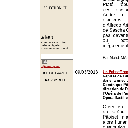
Platé, l’ép
des costu
André et 
d’acteurs
d’Alfredo Ar
de Sascha G
pas davant
au pote
Pour recevoir notre
inégalement
bulletin régulier,
saisissez votre e-mail :
Par Mehdi MA
d�sinscription
09/03/2013
Un Falstaff sa
Reprise de Fal
dans la mise 
Dominique Pit
direction de D
l’Opéra de Par
Opéra Bastille
Créée en 1
en scène 
Pitoiset n’
alors l‘una
distribution