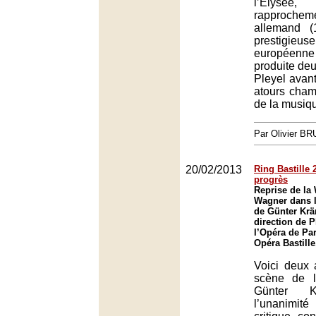
l’Élysé
rapproche
allemand (
prestigie
européenne
produite deux
Pleyel avan
atours chamb
de la musiq
Par Olivier B
20/02/2013
Ring Bastille 
progrès
Reprise de la 
Wagner dans l
de Günter Krä
direction de P
l’Opéra de Par
Opéra Bastille
Voici deux 
scène de l
Günter Kr
l’unanimi