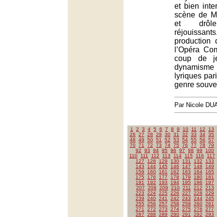
et bien inte
scène de Mi
et drôle,
réjouissants
production 
l’Opéra Co
coup de j
dynamism
lyriques par
genre souve
Par Nicole DU
1
2
3
4
5
6
7
8
9
10
11
12
13
26
27
28
29
30
31
32
33
34
35
48
49
50
51
52
53
54
55
56
57
70
71
72
73
74
75
76
77
78
79
92
93
94
95
96
97
98
99
100
110
111
112
113
114
115
116
117
127
128
129
130
131
132
133
143
144
145
146
147
148
149
159
160
161
162
163
164
165
175
176
177
178
179
180
181
191
192
193
194
195
196
197
207
208
209
210
211
212
213
223
224
225
226
227
228
229
239
240
241
242
243
244
245
255
256
257
258
259
260
261
271
272
273
274
275
276
277
287
288
289
290
291
292
293