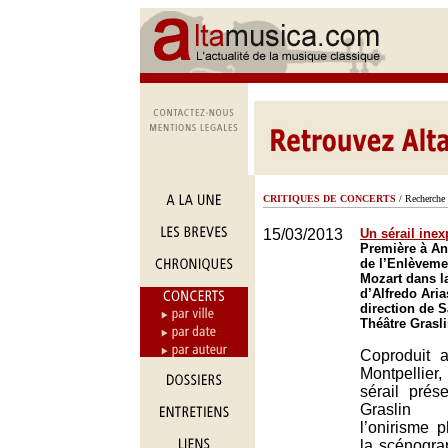
CRITIQUES DE CONCERTS
/ Recherche 
15/03/2013
Un sérail inex
Première à An
de l’Enlèvemen
Mozart dans l
d’Alfredo Aria
direction de 
Théâtre Grasl
Coproduit 
Montpellier,
sérail prés
Graslin 
l’onirisme 
la scénogra