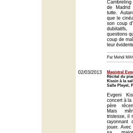
Cambreling
de Madrid
tutte. Auta
que le cinéa
son coup d’
dubitatif
questions qu
coup de maît
leur évidente
Par Mehdi MA
02/03/2013
Magistral Evg
Récital du pia
Kissin à la sal
Salle Pleyel, 
Evgeni Kis
concert à l
père réce
Mais mê
tristesse, il
rayonnant
jouer. Avec
sa majori