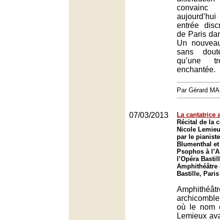
convainc 
aujourd’hu
entrée disc
de Paris dan
Un nouveau 
sans dout
qu’une tr
enchantée.
Par Gérard M
07/03/2013
La cantatrice
Récital de la 
Nicole Lemie
par le pianist
Blumenthal et
Psophos à l’A
l’Opéra Bastill
Amphithéâtre 
Bastille, Paris
Amphithéâ
archicomble
où le nom 
Lemieux avai