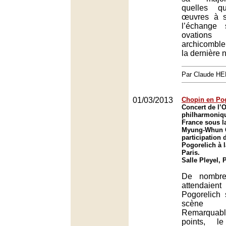
quelles q
œuvres à 
l’échange
ovations
archicomble
la dernière 
Par Claude H
01/03/2013
Chopin en Po
Concert de l’
philharmoniq
France sous la
Myung-Whun C
participation 
Pogorelich à l
Paris.
Salle Pleyel, 
De nombre
attendaient
Pogorelich
scène p
Remarqua
points, l