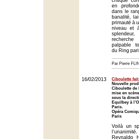
critique co
en profonde
dans le ran
banalité, la
primauté à 
niveau et à
splende
recherche
palpable t
du Ring pari
Par Pierre FLI
16/02/2013
Ciboulette fai
Nouvelle prod
Ciboulette de
mise en scène
sous la direc
Equilbey à l’
Paris.
Opéra Comique
Paris
Voilà un sp
l’unanimi
Reynaldo H