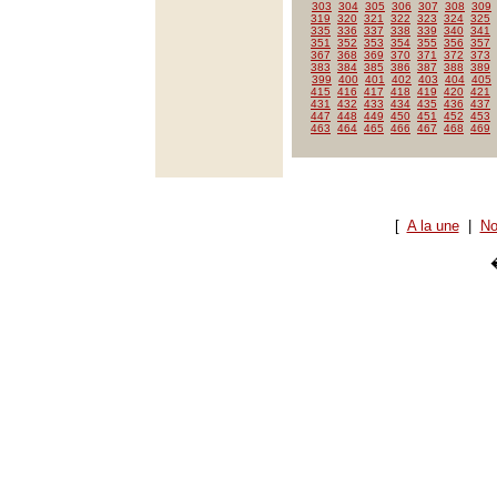
303
304
305
306
307
308
309
319
320
321
322
323
324
325
335
336
337
338
339
340
341
351
352
353
354
355
356
357
367
368
369
370
371
372
373
383
384
385
386
387
388
389
399
400
401
402
403
404
405
415
416
417
418
419
420
421
431
432
433
434
435
436
437
447
448
449
450
451
452
453
463
464
465
466
467
468
469
[
A la une
|
No