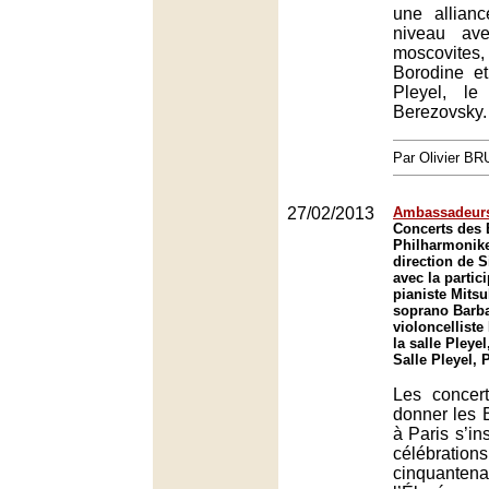
une allian
niveau ave
moscovite
Borodine e
Pleyel, le
Berezovsky.
Par Olivier B
27/02/2013
Ambassadeurs
Concerts des 
Philharmonike
direction de S
avec la partic
pianiste Mitsu
soprano Barba
violoncelliste
la salle Pleyel
Salle Pleyel, 
Les concer
donner les B
à Paris s’in
célébr
cinquantena