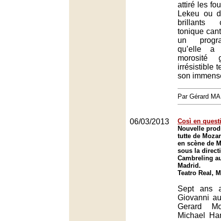
attiré les fo
Lekeu ou d
brillants
tonique cant
un progra
qu’elle a
morosité
irrésistible
son immense
Par Gérard M
06/03/2013
Così en quest
Nouvelle prod
tutte de Moza
en scène de M
sous la direct
Cambreling au
Madrid.
Teatro Real, 
Sept ans 
Giovanni au
Gerard Mo
Michael Ha