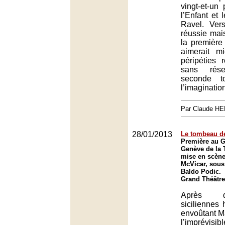
vingt-et-un
l’Enfant et 
Ravel. Ver
réussie mais
la première
aimerait m
péripéties 
sans rés
seconde t
l’imaginatio
Par Claude H
28/01/2013
Le tombeau de
Première au G
Genève de la T
mise en scène
McVicar, sous 
Baldo Podic.
Grand Théâtre
Après 
siciliennes 
envoûtant M
l’imprévisi