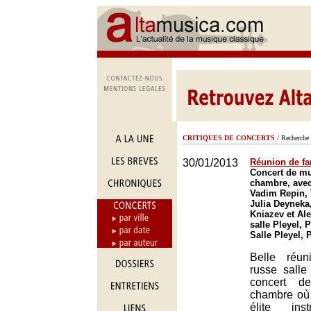
CRITIQUES DE CONCERTS
/ Recherche 
30/01/2013
Réunion de fa
Concert de m
chambre, avec
Vadim Repin, 
Julia Deyneka
Kniazev et Al
salle Pleyel, P
Salle Pleyel, 
Belle réun
russe salle
concert d
chambre où 
élite ins