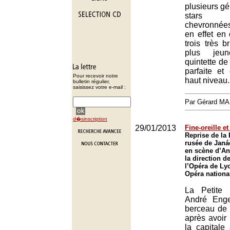
plusieurs gé
stars int
chevronnée
en effet en
trois très b
plus jeu
quintette d
parfaite et
Pour recevoir notre
haut niveau.
bulletin régulier,
saisissez votre e-mail :
Par Gérard M
d�sinscription
29/01/2013
Fine-oreille e
Reprise de la 
rusée de Janá
en scène d’An
la direction 
l’Opéra de Ly
Opéra nationa
La Petite
André Enge
berceau de 
après avoir 
la capitale