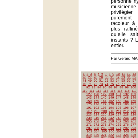
personne hy
musicienne 
privilég
purement 
racoleur à 
plus raffin
qu’elle sa
instants ? 
entier.
Par Gérard M
1
2
3
4
5
6
7
8
9
10
11
12
13
26
27
28
29
30
31
32
33
34
35
48
49
50
51
52
53
54
55
56
57
70
71
72
73
74
75
76
77
78
79
92
93
94
95
96
97
98
99
100
110
111
112
113
114
115
116
117
127
128
129
130
131
132
133
143
144
145
146
147
148
149
159
160
161
162
163
164
165
175
176
177
178
179
180
181
191
192
193
194
195
196
197
207
208
209
210
211
212
213
223
224
225
226
227
228
229
239
240
241
242
243
244
245
255
256
257
258
259
260
261
271
272
273
274
275
276
277
287
288
289
290
291
292
293
303
304
305
306
307
308
309
319
320
321
322
323
324
325