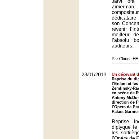
Järvi ont 
Zimerman, 
composite
dédicataire
son Concert
revenir l’in
meilleur d
l’absolu 
auditeurs.
Par Claude H
23/01/2013
Un décevant d
Reprise du dip
l’Enfant et les
Zemlinsky-Rav
en scène de R
Antony McDon
direction de P
l’Opéra de Par
Palais Garnier
Reprise i
diptyque le 
les sortilè
l’Opéra de P