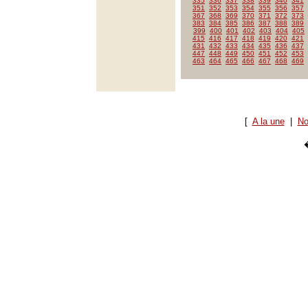
335
336
337
338
339
340
341
351
352
353
354
355
356
357
367
368
369
370
371
372
373
383
384
385
386
387
388
389
399
400
401
402
403
404
405
415
416
417
418
419
420
421
431
432
433
434
435
436
437
447
448
449
450
451
452
453
463
464
465
466
467
468
469
[
A la une
|
No