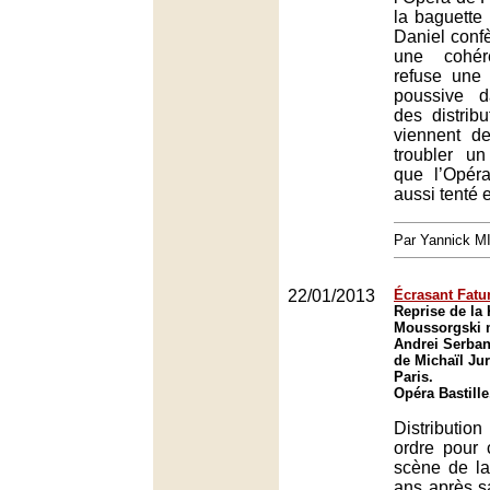
la baguette 
Daniel conf
une cohér
refuse une
poussive d
des distrib
viennent d
troubler u
que l’Opér
aussi tenté 
Par Yannick 
22/01/2013
Écrasant Fat
Reprise de la
Moussorgski 
Andrei Serban,
de Michaïl Ju
Paris.
Opéra Bastille
Distribution
ordre pour 
scène de la
ans après sa