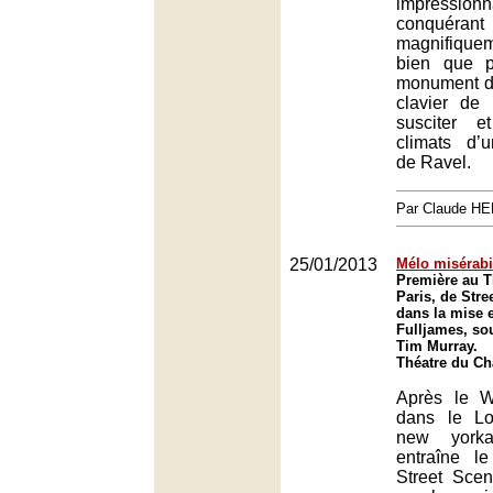
impressio
conqu
magnifiquem
bien que p
monument d
clavier de
susciter e
climats d’
de Ravel.
Par Claude H
25/01/2013
Mélo misérabi
Première au T
Paris, de Stre
dans la mise 
Fulljames, sou
Tim Murray.
Théatre du Châ
Après le W
dans le L
new york
entraîne l
Street Scen