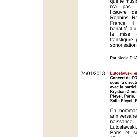
que le music
n’a pas l
l’œuvre d
Robbins. R
France, il
banalité d’
la mise 
transfigure
sonorisation
Par Nicole DU
24/01/2013
Lutosławski e
Concert de l’O
sous la direct
avec la partic
Krystian Zime
Pleyel, Paris.
Salle Pleyel, 
En hommag
anniver
naissanc
Lutosławski
Paris et 