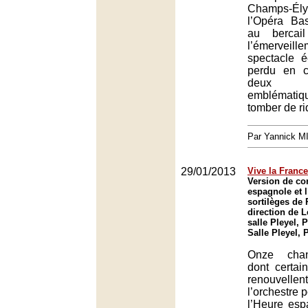
Champs-É
l’Opéra Bas
au bercai
l’émervei
spectacle é
perdu en 
deux t
emblémat
tomber de ri
Par Yannick 
29/01/2013
Vive la France
Version de co
espagnole et l
sortilèges de 
direction de L
salle Pleyel, P
Salle Pleyel, 
Onze chan
dont certai
renouvel
l’orchestre 
l’Heure esp