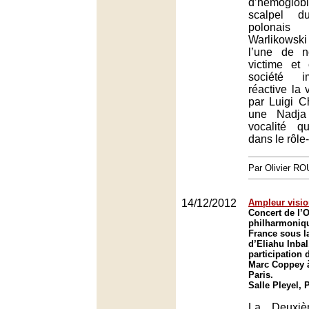
d’hémoglobin
scalpel d
polonai
Warlikowsk
l’une de n
victime et
société i
réactive la 
par Luigi C
une Nadja
vocalité q
dans le rôle-t
Par Olivier R
14/12/2012
Ampleur visio
Concert de l’
philharmoniq
France sous la
d’Eliahu Inbal
participation 
Marc Coppey à 
Paris.
Salle Pleyel, 
La Deuxiè