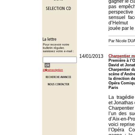
gagner le cla
pas empêch
perspectiv
sensuel fa
d’Helmut
jouée par le
Par Nicole DU
Pour recevoir notre
bulletin régulier,
saisissez votre e-mail :
14/01/2013
Charpentier m
Première à l’
David et Jona
Charpentier d
d�sinscription
scène d’Andr
la direction d
Opéra Comique
Paris
La tragédie
et Jonathas
Charpentier
l’un des su
d’Aix-en-Pr
voici repris
l’Opéra C