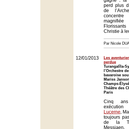
gagne : la
perd plus d
de l’Arch
concentre 
magnifiée
Florissan
Christie à le
Par Nicole DU
12/01/2013
Les aventurier
perdue
Turangalîla-S
l’Orchestre de
bavaroise sous
Mariss Janson
Champs-Élysée
Théâtre des 
Paris
Cinq an
exécution
Lucerne
, Ma
toujours pas
de la Tu
Messiaen, q