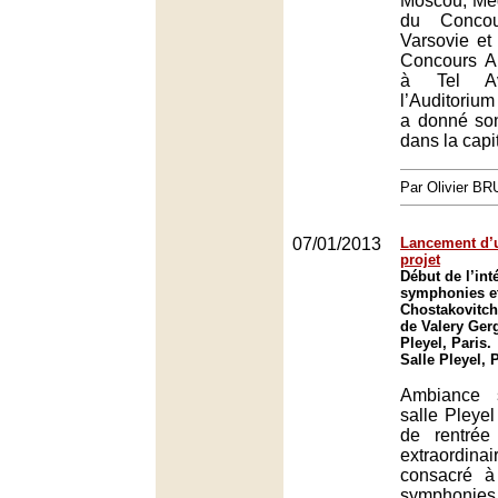
Moscou, Méd
du Conco
Varsovie et
Concours Ar
à Tel Av
l’Auditorium
a donné son
dans la capi
Par Olivier B
07/01/2013
Lancement d’
projet
Début de l’int
symphonies et
Chostakovitch
de Valery Gerg
Pleyel, Paris.
Salle Pleyel, 
Ambiance 
salle Pleyel
de rentrée
extraord
consacré à 
symphonies 