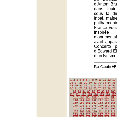
d’Anton Bru
dans tout
sous la dir
Inbal, maîtr
philharmo
France voué
inspirée
monumental
avait aupa
Concerto p
d’Edward El
d’un lyrisme
Par Claude H
1
2
3
4
5
6
7
8
9
10
11
12
13
26
27
28
29
30
31
32
33
34
35
48
49
50
51
52
53
54
55
56
57
70
71
72
73
74
75
76
77
78
79
92
93
94
95
96
97
98
99
100
110
111
112
113
114
115
116
117
127
128
129
130
131
132
133
143
144
145
146
147
148
149
159
160
161
162
163
164
165
175
176
177
178
179
180
181
191
192
193
194
195
196
197
207
208
209
210
211
212
213
223
224
225
226
227
228
229