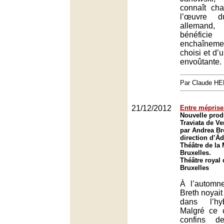
connaît ch
l’œuvre d
allemand,
bénéfi
enchaînem
choisi et d’u
envoûtante.
Par Claude H
21/12/2012
Entre méprise
Nouvelle prod
Traviata de V
par Andrea Bre
direction d’Á
Théâtre de la
Bruxelles.
Théâtre royal 
Bruxelles
À l’automn
Breth noyai
dans l’hyb
Malgré ce 
confins de