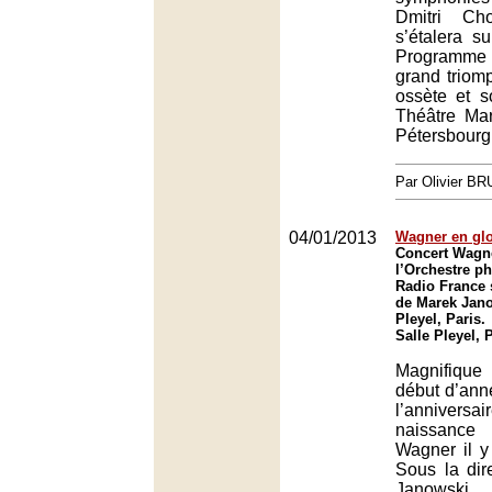
Dmitri Cho
s’étalera s
Programme (
grand triom
ossète et s
Théâtre Mar
Pétersbourg
Par Olivier B
04/01/2013
Wagner en glo
Concert Wagn
l’Orchestre p
Radio France 
de Marek Jano
Pleyel, Paris.
Salle Pleyel, 
Magnifique
début d’ann
l’annive
naissanc
Wagner il y
Sous la dir
Janowski,