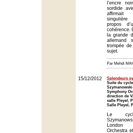
l’encre no
sordide ave
affirmait
singulière
propos d’
cohérence. D
la grande 
allemand s’
trompée de 
sujet.
Par Mehdi MA
15/12/2012
Splendeurs s
Suite du cycl
Szymanowski
Symphony Orc
direction de V
salle Pleyel, P
Salle Pleyel, 
Le cyc
Szymanowsk
London
Orchestra e