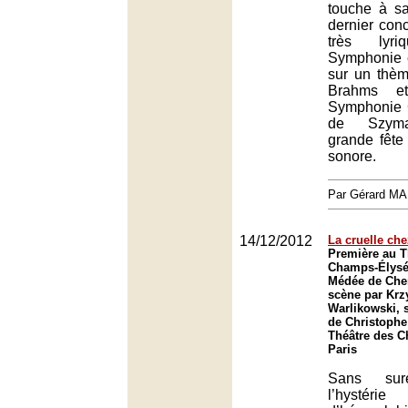
touche à sa
dernier conc
très lyri
Symphonie e
sur un thè
Brahms et
Symphonie C
de Szyma
grande fête
sonore.
Par Gérard M
14/12/2012
La cruelle che
Première au T
Champs-Élysée
Médée de Che
scène par Krz
Warlikowski, s
de Christophe
Théâtre des 
Paris
Sans sur
l’hystéri