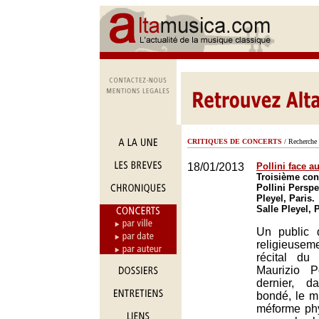
CRITIQUES DE CONCERTS
/ Recherche 
18/01/2013
Pollini face a
Troisième conc
Pollini Perspe
Pleyel, Paris.
Salle Pleyel, 
Un public 
religieus
récital du 
Maurizio Po
dernier, 
bondé, le m
méforme ph