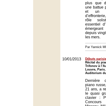
plus que d
une battue 
et un r
d’effronteri
rôle soli
essentiel d
émergean
depuis vingt
les mers.
Par Yannick 
10/01/2013
Débuts parisi
Récital du pia
Trifonov à l’
Louvre, Paris.
Auditorium du
Dernière 
piano russe,
21 ans, a r
le quasi g
clavier : 
Concours 