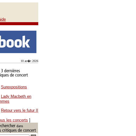
aide
10 ao�t 2026
Surexpositions
Lady Macbeth en
ammes
Retour vers le futur II
ous les concerts
]