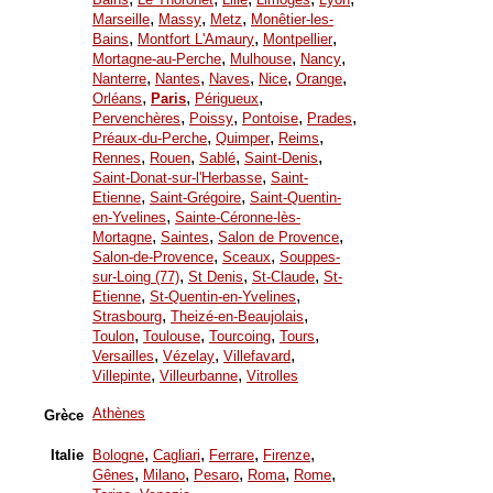
,
,
,
Marseille
Massy
Metz
Monêtier-les-
,
,
,
Bains
Montfort L'Amaury
Montpellier
,
,
,
Mortagne-au-Perche
Mulhouse
Nancy
,
,
,
,
,
Nanterre
Nantes
Naves
Nice
Orange
,
,
,
Orléans
Paris
Périgueux
,
,
,
,
Pervenchères
Poissy
Pontoise
Prades
,
,
,
Préaux-du-Perche
Quimper
Reims
,
,
,
,
Rennes
Rouen
Sablé
Saint-Denis
,
Saint-Donat-sur-l'Herbasse
Saint-
,
,
Etienne
Saint-Grégoire
Saint-Quentin-
,
en-Yvelines
Sainte-Céronne-lès-
,
,
,
Mortagne
Saintes
Salon de Provence
,
,
Salon-de-Provence
Sceaux
Souppes-
,
,
,
sur-Loing (77)
St Denis
St-Claude
St-
,
,
Etienne
St-Quentin-en-Yvelines
,
,
Strasbourg
Theizé-en-Beaujolais
,
,
,
,
Toulon
Toulouse
Tourcoing
Tours
,
,
,
Versailles
Vézelay
Villefavard
,
,
Villepinte
Villeurbanne
Vitrolles
Athènes
Grèce
,
,
,
,
Italie
Bologne
Cagliari
Ferrare
Firenze
,
,
,
,
,
Gênes
Milano
Pesaro
Roma
Rome