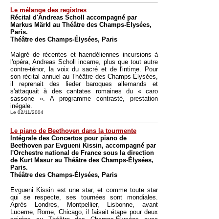
Le mélange des registres
Récital d'Andreas Scholl accompagné par
Markus Märkl au Théâtre des Champs-Élysées,
Paris.
Théâtre des Champs-Élysées, Paris
Malgré de récentes et haendéliennes incursions à
l'opéra, Andreas Scholl incarne, plus que tout autre
contre-ténor, la voix du sacré et de l'intime. Pour
son récital annuel au Théâtre des Champs-Élysées,
il reprenait des lieder baroques allemands et
s'attaquait à des cantates romaines du « caro
sassone ». A programme contrasté, prestation
inégale.
Le 02/11/2004
Le piano de Beethoven dans la tourmente
Intégrale des Concertos pour piano de
Beethoven par Evgueni Kissin, accompagné par
l'Orchestre national de France sous la direction
de Kurt Masur au Théâtre des Champs-Élysées,
Paris.
Théâtre des Champs-Élysées, Paris
Evgueni Kissin est une star, et comme toute star
qui se respecte, ses tournées sont mondiales.
Après Londres, Montpellier, Lisbonne, avant
Lucerne, Rome, Chicago, il faisait étape pour deux