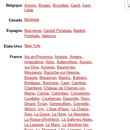
,
,
,
,
,
Belgique
Anvers
Bruges
Bruxelles
Gand
Gent
(e
Liège
Montréal
Canada
,
,
,
Espagne
Barcelone
Castell Peralada
Madrid
,
Perelada
Valencia
New York
Etats-Unis
,
,
,
France
Aix-en-Provence
Amiens
Angers
,
,
,
Angoulême
Arles
Aubervilliers
Auvers-
,
,
sur-Oise
Avignon
Baume-les-
,
,
Messieurs
Bazoche-sur-Hoesne
,
,
,
,
Beaune
Besançon
Biarritz
Bobigny
,
,
,
,
Bordeaux
Boulogne
Caen
Cambrai
,
Chambord
Château de Champs-sur-
,
,
,
,
Marne
Colmar
Colombes
Compiègne
,
,
,
,
Condette
Courbevoie
Deauville
Dijon
,
,
,
,
Dinard
Évian
Gennevilliers
Grenoble
,
,
,
Illkirch
Ivry
L'Alpe d'Huez
La Chaise-
,
,
,
,
Dieu
La Grave
La Hune
La Mesnière
,
,
La Roque-d'Anthéron
La Salle-les-Alpes
,
,
Le Lautaret
Le Mans
Le Monêtier-les-
,
,
,
,
,
Bains
Le Thoronet
Lille
Limoges
Lyon