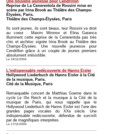
Une nouvelle jeunesse pour Cendrillon
Reprise de La Cenerentola de Rossini mise en
scène par Irina Brook au Théâtre des Champs-
Élysées, Paris.
Théâtre des Champs-Élysées, Paris
Ils sont jeunes, ils sont beaux, leur Rossini va droit
au coeur : Maxim Mironov et Elina Garanca
illuminent cette reprise de la Cenerentola pas très
chic et architoc signée Irina Brook au Théâtre des
Champs-Élysées. Une nouvelle jeunesse pour
Cendrillon grâce à un couple de jeunes premiers
absolument irrésistible.
Le 18/11/2004
L'indispensable redécouverte de Hanns Eisler
Hollywood Liederbuch de Hanns Eisler à la Cité
de la musique, Paris.
Cité de la Musique, Paris
Remarquable concert de Matthias Goerne dans le
cycle Le IIIe Reich et la musique à la Cité de la
musique de Paris, qui nous rappelle que le
Hollywood Liederbuch de Hanns Eisler est l'une des
grandes pages vocales du XXe siècle. Une
indispensable redécouverte, défendue de surcroît
par de magnifiques interprètes.
Le 17/11/2004