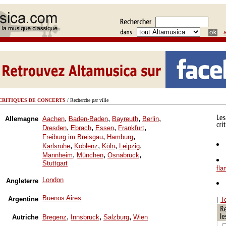
CRITIQUES DE CONCERTS
/ Recherche par ville
,
,
,
,
Allemagne
Aachen
Baden-Baden
Bayreuth
Berlin
,
,
,
,
Dresden
Ebrach
Essen
Frankfurt
,
,
Freiburg im Breisgau
Hamburg
,
,
,
,
Karlsruhe
Koblenz
Köln
Leipzig
,
,
,
Mannheim
München
Osnabrück
Stuttgart
fl
London
Angleterre
Buenos Aires
Argentine
[
T
,
,
,
Autriche
Bregenz
Innsbruck
Salzburg
Wien