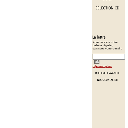
Pour recevoir notre
bulletin régulier,
saisissez votre e-mail :
d�sinscription