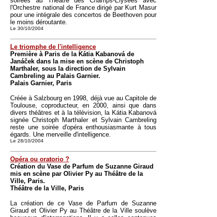
soirées au Théâtre des Champs-Élysées avec
l'Orchestre national de France dirigé par Kurt Masur
pour une intégrale des concertos de Beethoven pour
le moins déroutante.
Le 30/10/2004
Le triomphe de l'intelligence
Première à Paris de la Kátia Kabanová de
Janáček dans la mise en scène de Christoph
Marthaler, sous la direction de Sylvain
Cambreling au Palais Garnier.
Palais Garnier, Paris
Créée à Salzbourg en 1998, déjà vue au Capitole de
Toulouse, coproducteur, en 2000, ainsi que dans
divers théâtres et à la télévision, la Kátia Kabanová
signée Christoph Marthaler et Sylvain Cambreling
reste une soirée d'opéra enthousiasmante à tous
égards. Une merveille d'intelligence.
Le 28/10/2004
Opéra ou oratorio ?
Création du Vase de Parfum de Suzanne Giraud
mis en scène par Olivier Py au Théâtre de la
Ville, Paris.
Théâtre de la Ville, Paris
La création de ce Vase de Parfum de Suzanne
Giraud et Olivier Py au Théâtre de la Ville soulève