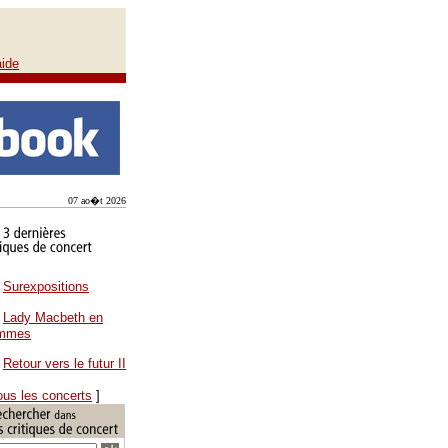
aide
07 ao�t 2026
Surexpositions
Lady Macbeth en
ammes
Retour vers le futur II
ous les concerts
]