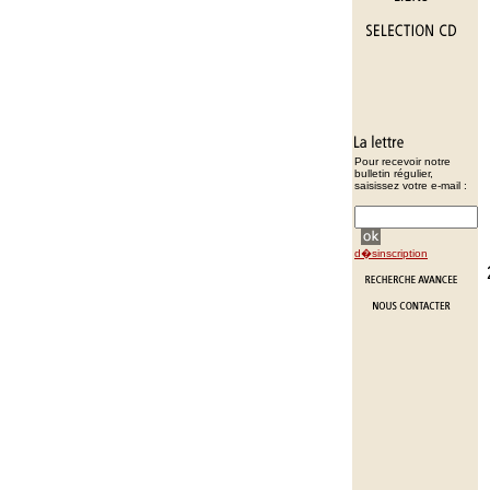
Pour recevoir notre
bulletin régulier,
saisissez votre e-mail :
d�sinscription