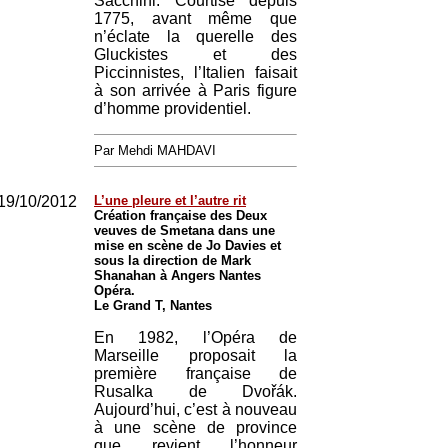
Sacchini. Courtisé depuis
1775, avant même que
n’éclate la querelle des
Gluckistes et des
Piccinnistes, l’Italien faisait
à son arrivée à Paris figure
d’homme providentiel.
Par Mehdi MAHDAVI
19/10/2012
L’une pleure et l’autre rit
Création française des Deux
veuves de Smetana dans une
mise en scène de Jo Davies et
sous la direction de Mark
Shanahan à Angers Nantes
Opéra.
Le Grand T, Nantes
En 1982, l’Opéra de
Marseille proposait la
première française de
Rusalka de Dvořák.
Aujourd’hui, c’est à nouveau
à une scène de province
que revient l’honneur