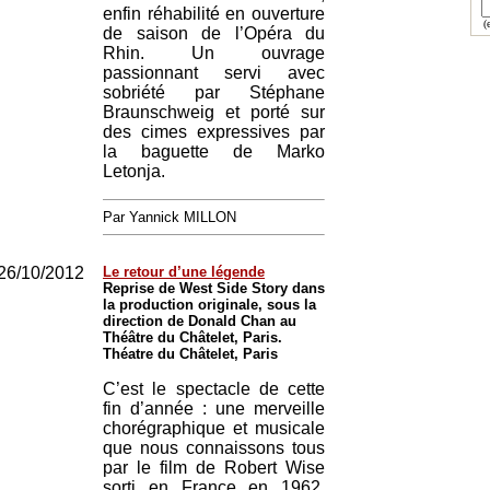
enfin réhabilité en ouverture
(e
de saison de l’Opéra du
Rhin. Un ouvrage
passionnant servi avec
sobriété par Stéphane
Braunschweig et porté sur
des cimes expressives par
la baguette de Marko
Letonja.
Par Yannick MILLON
26/10/2012
Le retour d’une légende
Reprise de West Side Story dans
la production originale, sous la
direction de Donald Chan au
Théâtre du Châtelet, Paris.
Théatre du Châtelet, Paris
C’est le spectacle de cette
fin d’année : une merveille
chorégraphique et musicale
que nous connaissons tous
par le film de Robert Wise
sorti en France en 1962.