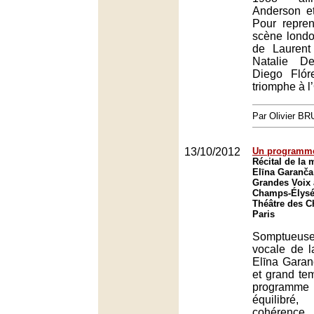
Anderson et
Pour repre
scène lond
de Laurent
Natalie D
Diego Flór
triomphe à l
Par Olivier B
13/10/2012
Un programme
Récital de la
Elīna Garanča
Grandes Voix 
Champs-Élysée
Théâtre des 
Paris
Somptueuse
vocale de l
Elīna Garanč
et grand te
programme
équilibré
cohérenc