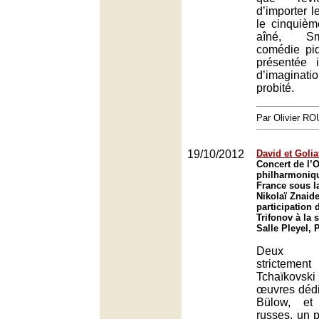
d’importer 
le cinquiè
aîné, S
comédie piq
présentée 
d’imagina
probité.
Par Olivier R
19/10/2012
David et Golia
Concert de l’
philharmoniq
France sous la
Nikolaï Znaide
participation 
Trifonov à la s
Salle Pleyel, 
Deux co
strictement
Tchaïkovski
œuvres déd
Bülow, et
russes, un pi