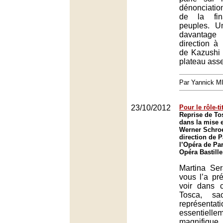
dénonciati
de la fin
peuples. Un
davantage
direction à
de Kazushi
plateau ass
Par Yannick 
23/10/2012
Pour le rôle-ti
Reprise de To
dans la mise 
Werner Schroe
direction de 
l’Opéra de Par
Opéra Bastille
Martina Ser
vous l’a pré
voir dans c
Tosca, sa
représen
essentiell
magnifique