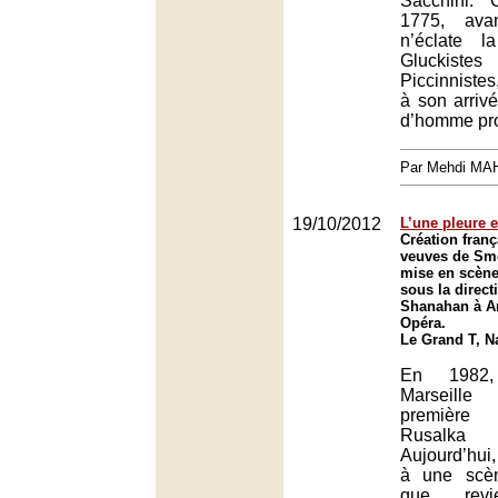
Sacchini. 
1775, av
n’éclate l
Gluckis
Piccinnistes,
à son arrivé
d’homme pro
Par Mehdi MA
19/10/2012
L’une pleure et
Création fran
veuves de Sm
mise en scène
sous la direct
Shanahan à A
Opéra.
Le Grand T, N
En 1982,
Marseille
première 
Rusalka
Aujourd’hui,
à une scè
que revie