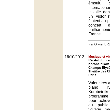
émoulu d
internation
installé dan
un violoni
étaient au 
concert d
philharmo
France.
Par Olivier B
16/10/2012
Musique et vir
Récital du pia
Korobeinikov 
Champs-Élysée
Théâtre des 
Paris
Valeur très 
piano ru
Korobeinikov
programme 
pour achev
du public
voyage ma