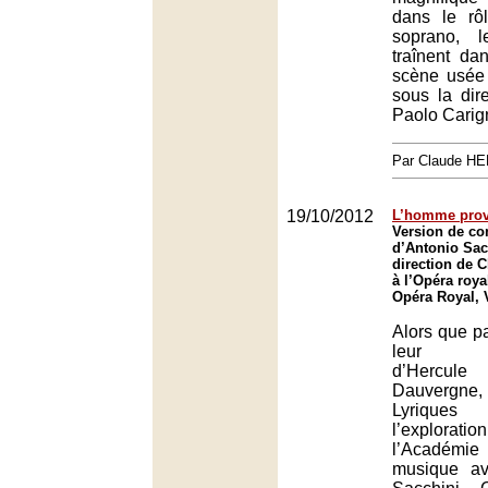
dans le rôl
soprano, 
traînent d
scène usée 
sous la dir
Paolo Carig
Par Claude H
19/10/2012
L’homme prov
Version de co
d’Antonio Sac
direction de 
à l’Opéra roya
Opéra Royal, V
Alors que pa
leur enr
d’Hercul
Dauvergne
Lyriques
l’exploration
l’Académ
musique a