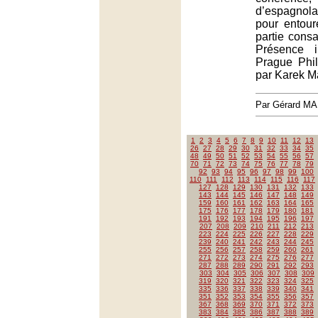
d’espagnola
pour entou
partie cons
Présence i
Prague Phil
par Karek M
Par Gérard M
1
2
3
4
5
6
7
8
9
10
11
12
13
26
27
28
29
30
31
32
33
34
35
48
49
50
51
52
53
54
55
56
57
70
71
72
73
74
75
76
77
78
79
92
93
94
95
96
97
98
99
100
110
111
112
113
114
115
116
117
127
128
129
130
131
132
133
143
144
145
146
147
148
149
159
160
161
162
163
164
165
175
176
177
178
179
180
181
191
192
193
194
195
196
197
207
208
209
210
211
212
213
223
224
225
226
227
228
229
239
240
241
242
243
244
245
255
256
257
258
259
260
261
271
272
273
274
275
276
277
287
288
289
290
291
292
293
303
304
305
306
307
308
309
319
320
321
322
323
324
325
335
336
337
338
339
340
341
351
352
353
354
355
356
357
367
368
369
370
371
372
373
383
384
385
386
387
388
389