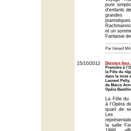
pure simpli
d’enfants 
grandes d
pianis
Rachmanino
et un sommet
Fantaisie d
Par Gérard M
15/10/2012
Derniers feux 
Première à l’
la Fille du ré
dans la mise 
Laurent Pelly,
de Marco Armi
Opéra Bastille
La Fille du 
à l’Opéra d
quart de si
Les d
représenta
la salle Fa
1988 affi