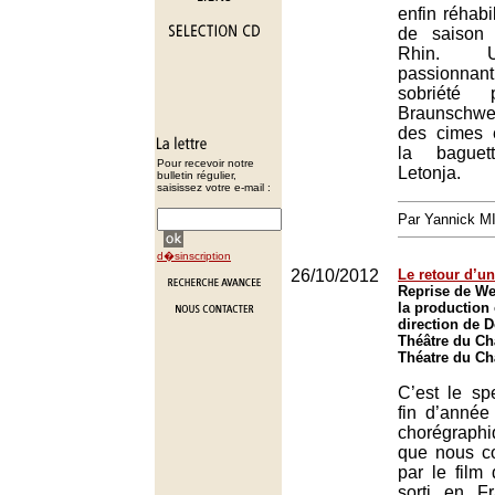
enfin réhabi
de saison
Rhin. 
passionna
sobriété 
Braunschwe
des cimes 
la bague
Pour recevoir notre
Letonja.
bulletin régulier,
saisissez votre e-mail :
Par Yannick 
d�sinscription
26/10/2012
Le retour d’u
Reprise de We
la production 
direction de 
Théâtre du Châ
Théatre du Châ
C’est le sp
fin d’année
chorégraphi
que nous c
par le film
sorti en F