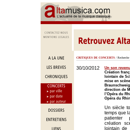
CRITIQUES DE CONCERTS
/ Recherche 
30/10/2012
Un son revenu
Création fran
lointain de S
mise en scèn
Braunschweig 
direction de 
l’Opéra du Rh
Opéra du Rhin
Un siècle to
temps que l
patienter
création s
lointain de