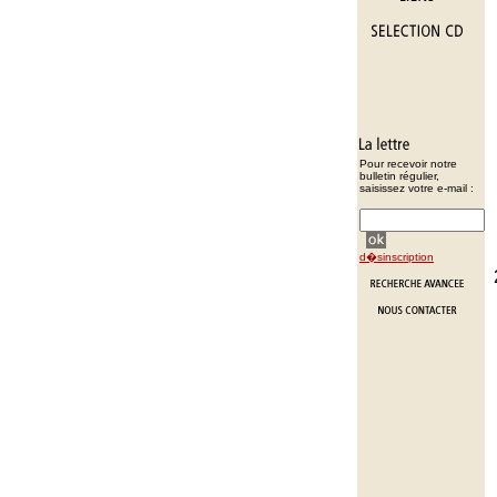
Pour recevoir notre
bulletin régulier,
saisissez votre e-mail :
d�sinscription