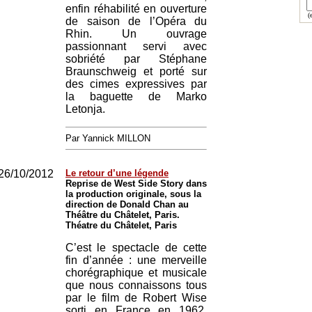
enfin réhabilité en ouverture
(e
de saison de l’Opéra du
Rhin. Un ouvrage
passionnant servi avec
sobriété par Stéphane
Braunschweig et porté sur
des cimes expressives par
la baguette de Marko
Letonja.
Par Yannick MILLON
26/10/2012
Le retour d’une légende
Reprise de West Side Story dans
la production originale, sous la
direction de Donald Chan au
Théâtre du Châtelet, Paris.
Théatre du Châtelet, Paris
C’est le spectacle de cette
fin d’année : une merveille
chorégraphique et musicale
que nous connaissons tous
par le film de Robert Wise
sorti en France en 1962.