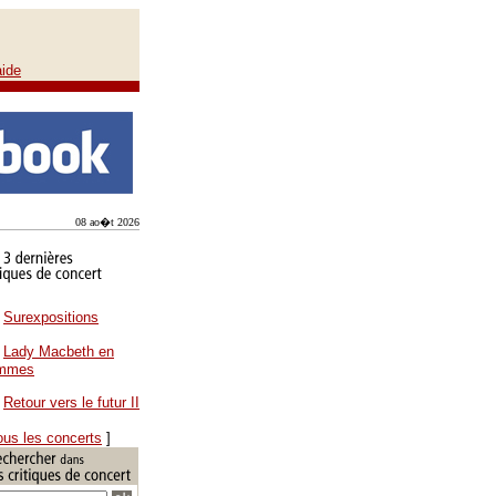
aide
08 ao�t 2026
Surexpositions
Lady Macbeth en
ammes
Retour vers le futur II
ous les concerts
]