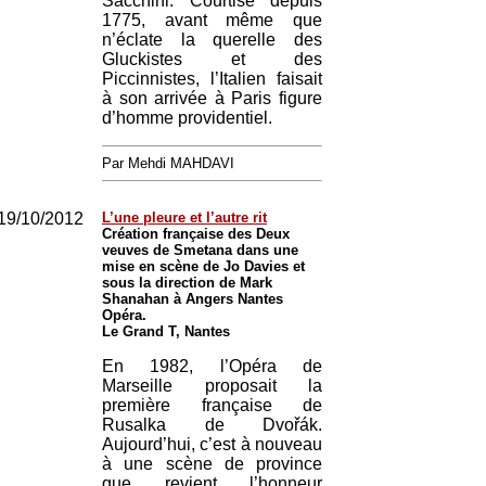
Sacchini. Courtisé depuis
1775, avant même que
n’éclate la querelle des
Gluckistes et des
Piccinnistes, l’Italien faisait
à son arrivée à Paris figure
d’homme providentiel.
Par Mehdi MAHDAVI
19/10/2012
L’une pleure et l’autre rit
Création française des Deux
veuves de Smetana dans une
mise en scène de Jo Davies et
sous la direction de Mark
Shanahan à Angers Nantes
Opéra.
Le Grand T, Nantes
En 1982, l’Opéra de
Marseille proposait la
première française de
Rusalka de Dvořák.
Aujourd’hui, c’est à nouveau
à une scène de province
que revient l’honneur