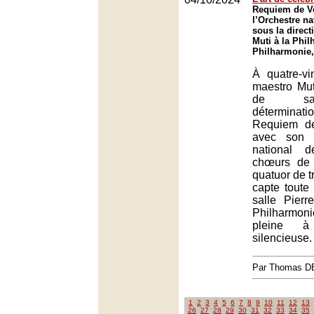
Requiem de Ve
l’Orchestre na
sous la direct
Muti à la Phil
Philharmonie,
À quatre-vin
maestro Mut
de sa
déterminati
Requiem d
avec son 
national 
chœurs de 
quatuor de t
capte toute 
salle Pier
Philharmo
pleine à
silencieuse.
Par Thomas 
1
2
3
4
5
6
7
8
9
10
11
12
13
26
27
28
29
30
31
32
33
34
35