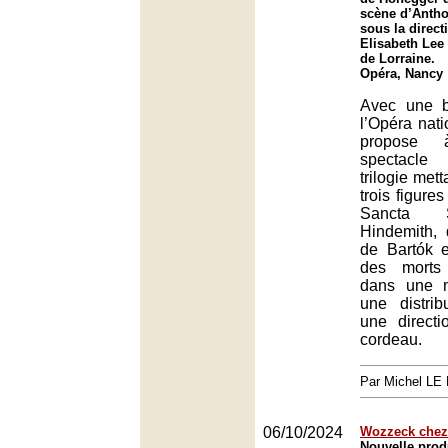
scène d’Antho
sous la direct
Elisabeth Lee 
de Lorraine.
Opéra, Nancy
Avec une be
l’Opéra nati
propose
spectacle
trilogie mett
trois figure
Sancta 
Hindemith,
de Bartók 
des morts
dans une 
une distrib
une direct
cordeau.
Par Michel L
06/10/2024
Wozzeck chez
Nouvelle prod