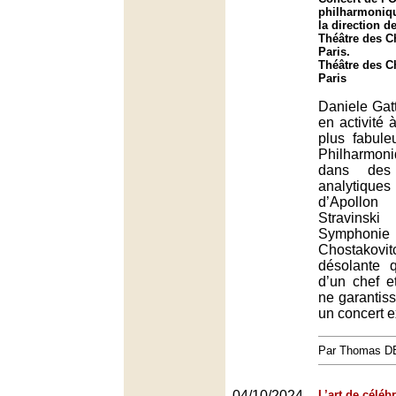
philharmoniq
la direction d
Théâtre des 
Paris.
Théâtre des 
Paris
Daniele Gatt
en activité 
plus fabule
Philharmon
dans des i
analytique
d’Apollon
Stravins
Symphon
Chostakovi
désolante q
d’un chef e
ne garantiss
un concert e
Par Thomas 
04/10/2024
L’art de céléb