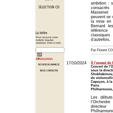
ambition : s
consacr
Massenet
peuvent se 
la mise en
Bernard les
référenc
classiqu
Pour recevoir notre
d'autrefois.
bulletin régulier,
saisissez votre e-mail :
Par Florent 
d�sinscription
17/10/2024
À l’assaut de 
Concert de l’O
sous la direct
Shokhakimov,
du violoncelli
Capuçon, à la
Paris.
Philharmonie,
Les début
l’Orchest
directeu
Philhar