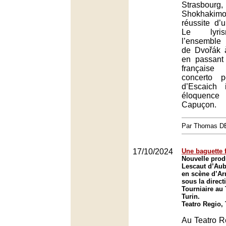
Strasb
Shokhakim
réussite d’
Le lyris
l’ensembl
de Dvořák 
en passant 
française
concerto p
d’Escaich 
éloquence
Capuçon.
Par Thomas 
17/10/2024
Une baguette 
Nouvelle pro
Lescaut d’Aub
en scène d’Ar
sous la direc
Tourniaire au
Turin.
Teatro Regio,
Au Teatro Re