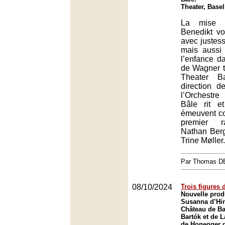
Theater, Basel
La mise 
Benedikt vo
avec justess
mais aussi 
l’enfance d
de Wagner t
Theater B
direction d
l’Orchestr
Bâle rit e
émeuvent c
premier r
Nathan Berg
Trine Møller.
Par Thomas 
08/10/2024
Trois figures 
Nouvelle prod
Susanna d’Hi
Château de Ba
Bartók et de 
de Honegger 