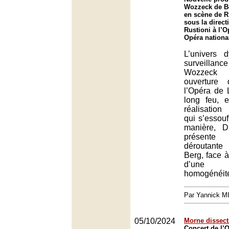
Wozzeck de B
en scène de R
sous la direct
Rustioni à l’
Opéra nationa
L’univers 
surveillanc
Wozzeck 
ouverture
l’Opéra de 
long feu, 
réalisatio
qui s’essou
manière, D
présente
déroutante
Berg, face à
d’une 
homogénéit
Par Yannick 
05/10/2024
Morne dissect
Concert de l’