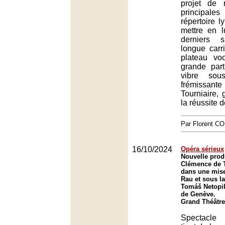
projet de r
principa
répertoire l
mettre en l
derniers 
longue carr
plateau vo
grande part
vibre sou
frémissant
Tourniaire, 
la réussite d
Par Florent 
16/10/2024
Opéra sérieux
Nouvelle prod
Clémence de T
dans une mise
Rau et sous la
Tomáš Netopil
de Genève.
Grand Théâtre
Spectacle