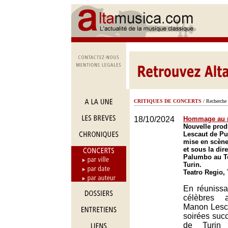
CRITIQUES DE CONCERTS
/ Recherche 
18/10/2024
Hommage au r
Nouvelle pro
Lescaut de Pu
mise en scène
et sous la dir
Palumbo au Te
Turin.
Teatro Regio,
En réunissan
célèbres 
Manon Lesca
soirées succ
de Turin 