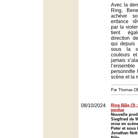
Avec la der
Ring, Bene
achève so
enfance rê
par la viol
tient ég
direction d
qui depuis
sous la s
couleurs e
jamais s’ala
l’ensemble
personnifie l
scène et la 
Par Thomas 
08/10/2024
Ring Bâle (3) 
perdue
Nouvelle prod
Siegfried de 
mise en scène
Peter et sous 
Jonathan Nott
Bâle.