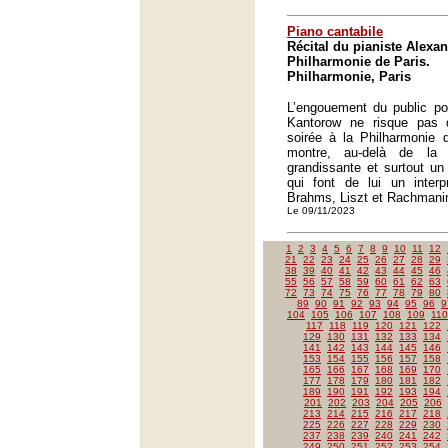
Piano cantabile
Récital du pianiste Alexa
Philharmonie de Paris.
Philharmonie, Paris
L’engouement du public pou
Kantorow ne risque pas 
soirée à la Philharmonie 
montre, au-delà de la v
grandissante et surtout un
qui font de lui un interp
Brahms, Liszt et Rachmani
Le 09/11/2023
1
2
3
4
5
6
7
8
9
10
11
12
21
22
23
24
25
26
27
28
29
38
39
40
41
42
43
44
45
46
55
56
57
58
59
60
61
62
63
72
73
74
75
76
77
78
79
80
89
90
91
92
93
94
95
96
9
104
105
106
107
108
109
110
117
118
119
120
121
122
129
130
131
132
133
134
141
142
143
144
145
146
153
154
155
156
157
158
165
166
167
168
169
170
177
178
179
180
181
182
189
190
191
192
193
194
201
202
203
204
205
206
213
214
215
216
217
218
225
226
227
228
229
230
237
238
239
240
241
242
249
250
251
252
253
254