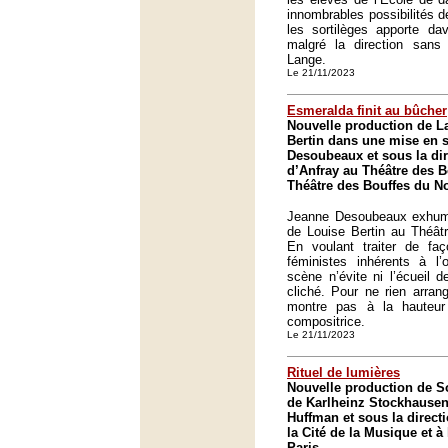
innombrables possibilités de
les sortilèges apporte dav
malgré la direction sans 
Lange.
Le 21/11/2023
Esmeralda finit au bûcher
Nouvelle production de L
Bertin dans une mise en 
Desoubeaux et sous la di
d’Anfray au Théâtre des B
Théâtre des Bouffes du No
Jeanne Desoubeaux exhum
de Louise Bertin au Théât
En voulant traiter de fa
féministes inhérents à l
scène n’évite ni l’écueil de
cliché. Pour ne rien arrang
montre pas à la hauteu
compositrice.
Le 21/11/2023
Rituel de lumières
Nouvelle production de So
de Karlheinz Stockhausen
Huffman et sous la direct
la Cité de la Musique et à
Paris.