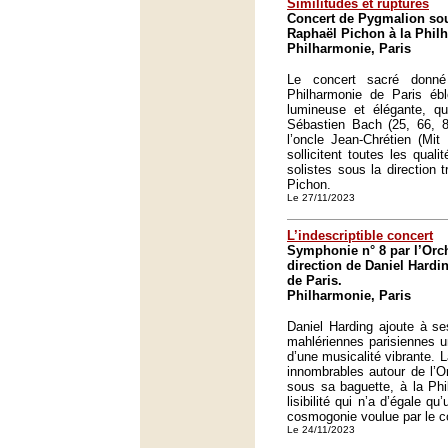
Similitudes et ruptures
Concert de Pygmalion sou
Raphaël Pichon à la Phil
Philharmonie, Paris
Le concert sacré donn
Philharmonie de Paris ébl
lumineuse et élégante, qu
Sébastien Bach (25, 66, 8
l’oncle Jean-Chrétien (Mit
sollicitent toutes les qual
solistes sous la direction 
Pichon.
Le 27/11/2023
L’indescriptible concert
Symphonie n° 8 par l’Orch
direction de Daniel Hardi
de Paris.
Philharmonie, Paris
Daniel Harding ajoute à s
mahlériennes parisiennes 
d’une musicalité vibrante. 
innombrables autour de l’O
sous sa baguette, à la Phi
lisibilité qui n’a d’égale q
cosmogonie voulue par le c
Le 24/11/2023