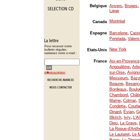
,
,
Belgique
Anvers
Bruges
Liège
Montréal
Canada
,
Espagne
Barcelone
Caste
,
Perelada
Valenc
Pour recevoir notre
New York
Etats-Unis
bulletin régulier,
saisissez votre e-mail :
France
Aix-en-Provence
,
Angoulême
Arle
,
sur-Oise
Avigno
d�sinscription
,
Messieurs
Bazo
,
Beaune
Besanç
,
Bordeaux
Boulo
,
Chambord
Chât
,
,
Marne
Colmar
,
Condette
Courb
,
,
Dinard
Évian
Ge
,
,
Illkirch
Ivry
L'A
,
,
Dieu
La Grave
La Roque-d'Anth
,
Le Lautaret
Le 
,
Bains
Le Thoron