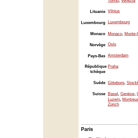
,
Torino
Venezia
Vilnius
Lituanie
Luxembourg
Luxembourg
,
Monaco
Monaco
Monte-
Oslo
Norvège
Amsterdam
Pays-Bas
République
Praha
tchèque
,
Suède
Göteborg
Stock
,
,
Suisse
Basel
Genève
,
Luzern
Montreu
Zürich
Paris