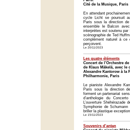
Cité de la Musique, Paris
En attendant prochainement
cycle Licht se poursuit a
Paris sous la direction d
ensemble le Balcon avec
interprètes est soutenu par 
scénographie de Ted Huffma
complément naturel à ce qu
perçoivent.
Le 20/11/2023
Les quatre éléments
Concert de l’Orchestre de 
de Klaus Mäkelä, avec le 
Alexandre Kantorow à la 
Philharmonie, Paris
Le pianiste Alexandre Kan
Paris sous la direction d
forment un partenariat sens
d’anthologie du Concert
L’ouverture Shéhérazade d
Symphonie de Schumann so
briller la plastique exceptio
Le 15/11/2023
Souvenirs d’antan