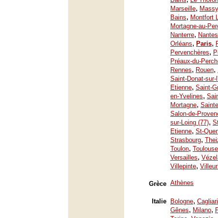
,
Marseille
Mass
,
Bains
Montfort 
Mortagne-au-Per
,
Nanterre
Nantes
,
,
Orléans
Paris
,
Pervenchères
P
Préaux-du-Perch
,
,
Rennes
Rouen
Saint-Donat-sur-
,
Etienne
Saint-G
,
en-Yvelines
Sai
,
Mortagne
Saint
Salon-de-Proven
,
sur-Loing (77)
S
,
Etienne
St-Quen
,
Strasbourg
Thei
,
Toulon
Toulouse
,
Versailles
Vézel
,
Villepinte
Villeu
Athènes
Grèce
,
Italie
Bologne
Cagliari
,
,
Gênes
Milano