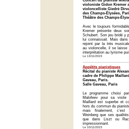
Concert du pianiste Mikha
violoniste Gidon Kremer a
violoncelliste Giedrė Dir
des Champs-Élysées, Pari
Théâtre des Champs-Élysé
Avec le toujours formidabl
Kremer présente deux so
Schubert. Son jeu bridé y p
lui connaissait. Mais dans
rejoint par la très musica
au violoncelle, il se laisse
interprétation au lyrisme pu
Le 13/11/2023
Appétits pianistiques
Récital du pianiste Alexa
cadre de Philippe Maillard
Gaveau, Paris.
Salle Gaveau, Paris
Le programme choisi par
Malofeev pour sa visite 
Maillard est superbe et co
hors du commun du pianiste
mais finalement, c’es
Weinberg que ses qualités 
que dans Liszt ou Rac
impressionnant.
Le 10/11/2023