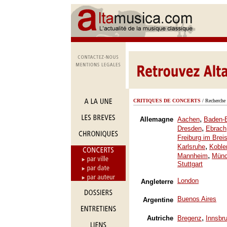
CRITIQUES DE CONCERTS
/ Recherche 
,
Allemagne
Aachen
Baden-
,
Dresden
Ebrach
Freiburg im Brei
,
Karlsruhe
Koble
,
Mannheim
Mün
Stuttgart
London
Angleterre
Buenos Aires
Argentine
,
Autriche
Bregenz
Innsbr