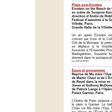
Plage post-Einstein
Einstein on the Beach de
en scène de Susanne Kenn
direction d’André de Ridd
Festival d’automne à la G
Villette, Paris.
Grande Halle de la Villette
Un an après Einstein o
concert par Ictus et le Co
Cité de la Musique, le prem
se déplace à la Grande 
Associés à l’Ensemble Phoe
Madrigalisten, Susanne 
donnent dans le postapocaly
Le 23/11/2023
Épure et grincements
Reprise de Ma mère l’Oye
de Martin Chaix et de L’En
de Ravel dans la mise en
Jones et Anthony McDonal
de Patrick Lange à l’Opér
Palais Garnier, Paris
L’Opéra de Paris propose u
le plein à Garnier. Le ba
Chaix sur Ma mère l’Oye, f
les élèves de l’École de 