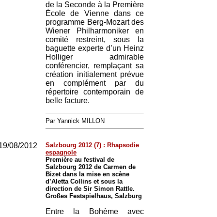
de la Seconde à la Première
École de Vienne dans ce
programme Berg-Mozart des
Wiener Philharmoniker en
comité restreint, sous la
baguette experte d’un Heinz
Holliger admirable
conférencier, remplaçant sa
création initialement prévue
en complément par du
répertoire contemporain de
belle facture.
Par Yannick MILLON
19/08/2012
Salzbourg 2012 (7) : Rhapsodie
espagnole
Première au festival de
Salzbourg 2012 de Carmen de
Bizet dans la mise en scène
d’Aletta Collins et sous la
direction de Sir Simon Rattle.
Großes Festspielhaus, Salzburg
Entre la Bohème avec