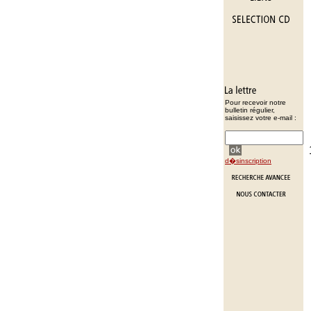
Pour recevoir notre
bulletin régulier,
saisissez votre e-mail :
d�sinscription