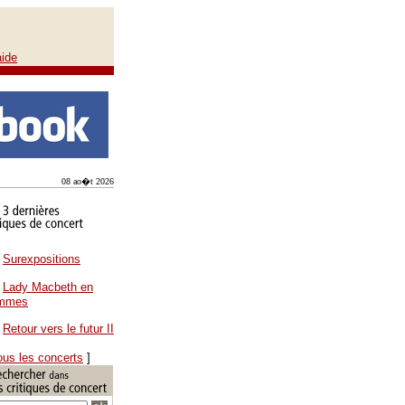
aide
08 ao�t 2026
Surexpositions
Lady Macbeth en
ammes
Retour vers le futur II
ous les concerts
]