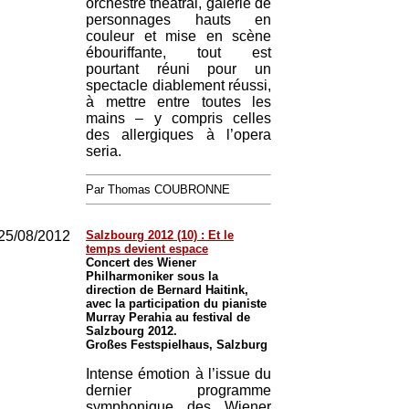
orchestre théâtral, galerie de
personnages hauts en
couleur et mise en scène
ébouriffante, tout est
pourtant réuni pour un
spectacle diablement réussi,
à mettre entre toutes les
mains – y compris celles
des allergiques à l’opera
seria.
Par Thomas COUBRONNE
25/08/2012
Salzbourg 2012 (10) : Et le
temps devient espace
Concert des Wiener
Philharmoniker sous la
direction de Bernard Haitink,
avec la participation du pianiste
Murray Perahia au festival de
Salzbourg 2012.
Großes Festspielhaus, Salzburg
Intense émotion à l’issue du
dernier programme
symphonique des Wiener