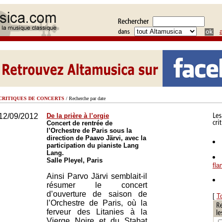
CRITIQUES DE CONCERTS
/ Recherche par date
12/09/2012
De la prière à l’orgie
Concert de rentrée de
l’Orchestre de Paris sous la
direction de Paavo Järvi, avec la
participation du pianiste Lang
Lang.
Salle Pleyel, Paris
fl
Ainsi Parvo Järvi semblait-il
résumer le concert
d’ouverture de saison de
[
T
l’Orchestre de Paris, où la
ferveur des Litanies à la
Vierge Noire et du Stabat