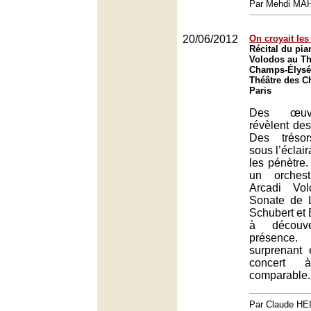
Par Mehdi MA
20/06/2012
On croyait le
Récital du pia
Volodos au Th
Champs-Élysée
Théâtre des C
Paris
Des œuv
révèlent des
Des trésor
sous l’éclai
les pénètre.
un orchest
Arcadi Vo
Sonate de L
Schubert et
à découv
présence
surprenant 
concert 
comparable.
Par Claude H