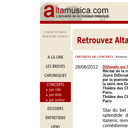
CRITIQUES DE CONCERTS
/ Recherche 
26/06/2012
DiDonato sur 
Récital de la
Joyce DiDona
par la pianist
la série des G
Théâtre des C
Paris.
Théâtre des C
Paris
Star du bel 
splendide 
italiens, rei
comédienne 