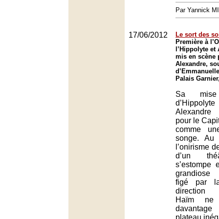
Par Yannick M
17/06/2012
Le sort des s
Première à l’O
l’Hippolyte et
mis en scène 
Alexandre, sou
d’Emmanuelle
Palais Garnier
Sa mis
d’Hippolyte
Alexandre 
pour le Capi
comme une 
songe. Au 
l’onirisme d
d’un thé
s’estompe 
grandiose 
figé par l
direction
Haïm ne 
davantage
plateau inég