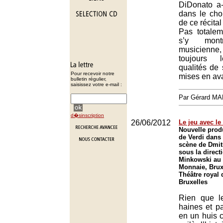
DiDonato a-
dans le cho
de ce récita
Pas totaleme
s’y mont
musicienne,
toujours l
qualités de 
Pour recevoir notre
mises en ava
bulletin régulier,
saisissez votre e-mail :
Par Gérard M
d�sinscription
26/06/2012
Le jeu avec le
Nouvelle prod
de Verdi dans
scène de Dmit
sous la direct
Minkowski au 
Monnaie, Brux
Théâtre royal 
Bruxelles
Rien que l
haines et p
en un huis c