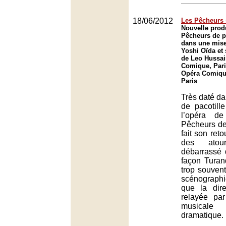
18/06/2012
Les Pêcheurs 
Nouvelle prod
Pêcheurs de p
dans une mise
Yoshi Oïda et 
de Leo Hussai
Comique, Pari
Opéra Comique
Paris
Très daté da
de pacotill
l’opéra de
Pêcheurs de
fait son ret
des atour
débarrassé 
façon Turand
trop souven
scénograph
que la dire
relayée pa
musical
dramatique.