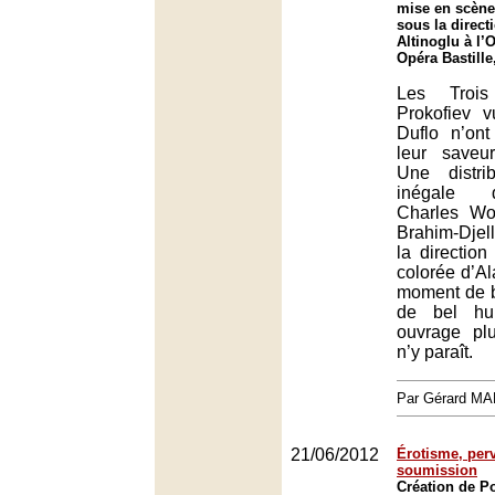
mise en scène 
sous la direct
Altinoglu à l’
Opéra Bastille
Les Troi
Prokofiev v
Duflo n’on
leur saveu
Une distri
inégale 
Charles Wo
Brahim-Djell
la direction
colorée d’Al
moment de b
de bel hu
ouvrage plu
n’y paraît.
Par Gérard M
21/06/2012
Érotisme, per
soumission
Création de P