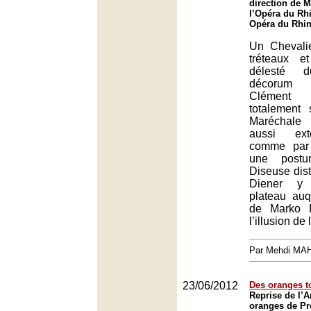
direction de M
l’Opéra du Rh
Opéra du Rhin
Un Chevali
tréteaux e
délesté 
décorum
Clément
totalement
Maréchale 
aussi exté
comme par 
une postur
Diseuse dis
Diener y 
plateau auq
de Marko L
l’illusion de
Par Mehdi MA
23/06/2012
Des oranges t
Reprise de l’A
oranges de Pr