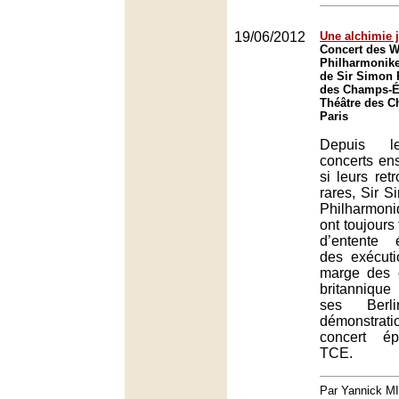
19/06/2012
Une alchimie j
Concert des W
Philharmonike
de Sir Simon R
des Champs-Él
Théâtre des C
Paris
Depuis le
concerts e
si leurs retr
rares, Sir S
Philharmon
ont toujours 
d’entente 
des exécut
marge des 
britannique
ses Berli
démonstra
concert ép
TCE.
Par Yannick M