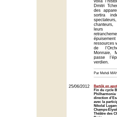
voilà l’his
Dmitri Tche
des appare
sortira in
spectate
chanteurs,
leurs 
retranchem
épuiseme
ressources v
de l’Orc
Monnaie, M
passe l’é
verdien.
Par Mehdi MA
25/06/2012
Bartók en apo
Fin du cycle 
Philharmonia 
direction d’E
avec la partic
Nikolaï Lugan
Champs-Élysée
Théâtre des C