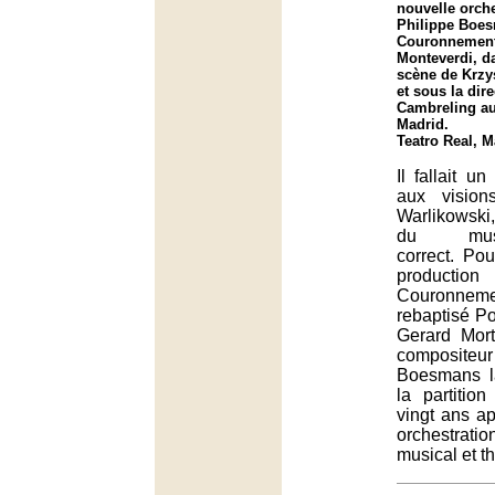
nouvelle orche
Philippe Boe
Couronnement
Monteverdi, d
scène de Krzy
et sous la dir
Cambreling au
Madrid.
Teatro Real, M
Il fallait u
aux vision
Warlikowsk
du music
correct. Pou
produ
Couronneme
rebaptisé P
Gerard Mort
composit
Boesmans la
la partitio
vingt ans a
orchestra
musical et th