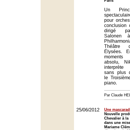
Paris
Un Prin
spectaculair
pour orches
conclusion 
dirigé p
Salonen 
Philharmon
Théâtre 
Élysées. E
moments
absolu, Ni
interprète
sans plus d
le Troisièm
piano.
Par Claude H
25/06/2012
Une mascarad
Nouvelle prod
Chevalier à la
dans une mise
Mariame Cléme