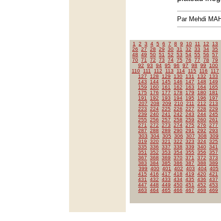
Par Mehdi MA
1
2
3
4
5
6
7
8
9
10
11
12
13
26
27
28
29
30
31
32
33
34
35
48
49
50
51
52
53
54
55
56
57
70
71
72
73
74
75
76
77
78
79
92
93
94
95
96
97
98
99
100
110
111
112
113
114
115
116
117
127
128
129
130
131
132
133
143
144
145
146
147
148
149
159
160
161
162
163
164
165
175
176
177
178
179
180
181
191
192
193
194
195
196
197
207
208
209
210
211
212
213
223
224
225
226
227
228
229
239
240
241
242
243
244
245
255
256
257
258
259
260
261
271
272
273
274
275
276
277
287
288
289
290
291
292
293
303
304
305
306
307
308
309
319
320
321
322
323
324
325
335
336
337
338
339
340
341
351
352
353
354
355
356
357
367
368
369
370
371
372
373
383
384
385
386
387
388
389
399
400
401
402
403
404
405
415
416
417
418
419
420
421
431
432
433
434
435
436
437
447
448
449
450
451
452
453
463
464
465
466
467
468
469