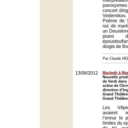
interprétati
paroxysmes
concert diri
Vedernikov
Poème de S
raz de maré
un Deuxièm
piano d
époustouf
doigts de Bo
Par Claude H
13/06/2012
Macbeth à Ma
Nouvelle prod
de Verdi dans
scène de Chris
direction d’I
Grand Théâtre
Grand Théâtre
Les Vêpre
avaient r
l’ennui le 
limites du s