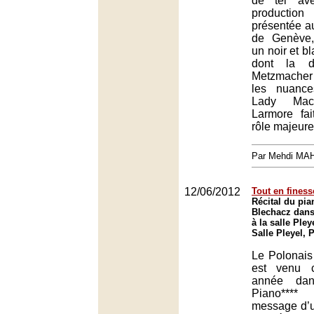
de tel ave
productio
présentée a
de Genève,
un noir et b
dont la di
Metzmacher
les nuance
Lady Macb
Larmore fa
rôle majeure
Par Mehdi MA
12/06/2012
Tout en finess
Récital du pia
Blechacz dans 
à la salle Pley
Salle Pleyel, 
Le Polonais
est venu 
année dan
Piano****
message d’