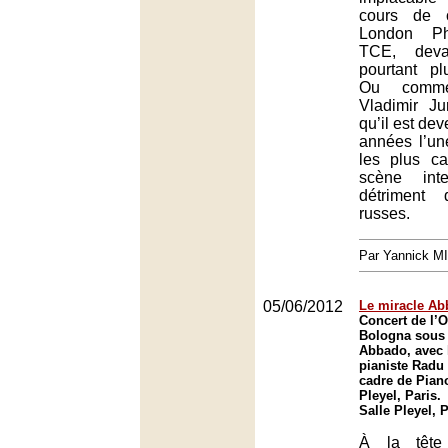
cours de 
London Ph
TCE, deva
pourtant pl
Ou comme
Vladimir Ju
qu’il est de
années l’un
les plus ca
scène inte
détriment
russes.
Par Yannick M
05/06/2012
Le miracle A
Concert de l’
Bologna sous 
Abbado, avec l
pianiste Radu
cadre de Piano*
Pleyel, Paris.
Salle Pleyel, 
À la tête