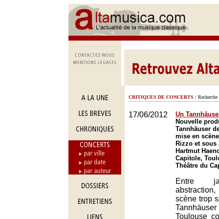
CRITIQUES DE CONCERTS
/ Recherche 
17/06/2012
Un Tannhäuse
Nouvelle prod
Tannhäuser d
mise en scène
Rizzo et sous 
Hartmut Haenc
Capitole, Toul
Théâtre du Ca
Entre j
abstractio
scène trop 
Tannhäuser
Toulouse co