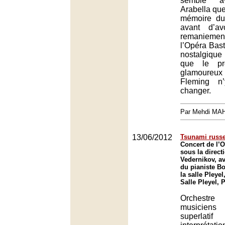
semble a
Arabella que
mémoire du
avant d’av
remaniemen
l’Opéra Bast
nostalgique
que le pro
glamoure
Fleming n’
changer.
Par Mehdi MA
13/06/2012
Tsunami russ
Concert de l’O
sous la direct
Vedernikov, av
du pianiste B
la salle Pleyel
Salle Pleyel, 
Orchestre
musicien
superlati