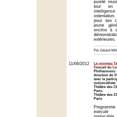
pureté mus
tout en 
intellig
ostentation.
pour ses c
jeune géné
enclins à 
démonstr
extérieures.
Par Gérard M
11/06/2012
Le nouveau Ts
Concert du L
Philharmonic 
direction de V
avec la partic
violoncelliste
Théâtre des C
Paris.
Théâtre des C
Paris
Programme 
exécut
implacabl