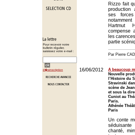
Rizzo fait q
production 
ses forces
notamment 
Hartmut H
compense a
les carences
partie scéni
Pour recevoir notre
bulletin régulier,
saisissez votre e-mail :
Par Pierre CA
16/06/2012
A beaucoup 
d�sinscription
Nouvelle prod
l’Histoire du 
Stravinski da
scène de Jean
et sous la dir
Cuniot au Théâ
Paris.
Athénée Théât
Paris
Un conte mu
séduisante
chanté, mi