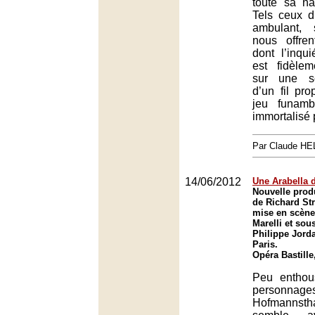
toute sa na
Tels ceux d’
ambulant, 
nous offre
dont l’inqui
est fidèlem
sur une sc
d’un fil pro
jeu funamb
immortalisé 
Par Claude H
14/06/2012
Une Arabella 
Nouvelle prod
de Richard St
mise en scène
Marelli et sou
Philippe Jorda
Paris.
Opéra Bastille
Peu enthou
personnag
Hofmannsth