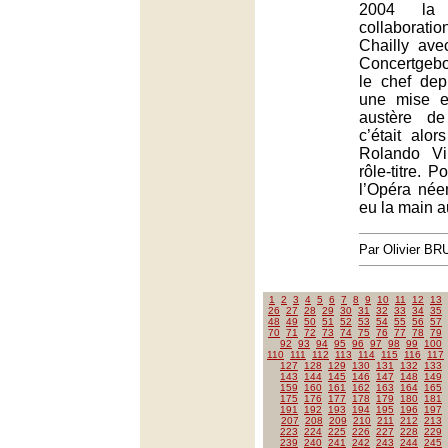
2004 la
collaborat
Chailly ave
Concertgebo
le chef de
une mise e
austère de
c’était alo
Rolando Vi
rôle-titre. P
l’Opéra née
eu la main a
Par Olivier B
1
2
3
4
5
6
7
8
9
10
11
12
13
26
27
28
29
30
31
32
33
34
35
48
49
50
51
52
53
54
55
56
57
70
71
72
73
74
75
76
77
78
79
92
93
94
95
96
97
98
99
100
110
111
112
113
114
115
116
117
127
128
129
130
131
132
133
143
144
145
146
147
148
149
159
160
161
162
163
164
165
175
176
177
178
179
180
181
191
192
193
194
195
196
197
207
208
209
210
211
212
213
223
224
225
226
227
228
229
239
240
241
242
243
244
245