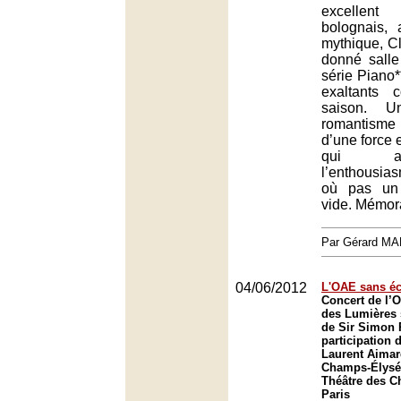
excellen
bolognais, 
mythique, C
donné salle
série Piano*
exaltants 
saison. U
romantisme
d’une force e
qui a
l’enthousia
où pas un f
vide. Mémor
Par Gérard M
04/06/2012
L'OAE sans éc
Concert de l’O
des Lumières 
de Sir Simon R
participation 
Laurent Aimar
Champs-Élysée
Théâtre des C
Paris