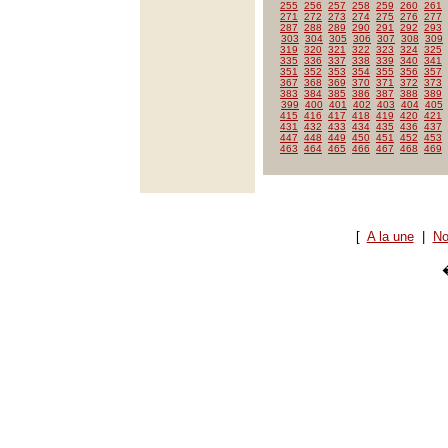
255
256
257
258
259
260
261
271
272
273
274
275
276
277
287
288
289
290
291
292
293
303
304
305
306
307
308
309
319
320
321
322
323
324
325
335
336
337
338
339
340
341
351
352
353
354
355
356
357
367
368
369
370
371
372
373
383
384
385
386
387
388
389
399
400
401
402
403
404
405
415
416
417
418
419
420
421
431
432
433
434
435
436
437
447
448
449
450
451
452
453
463
464
465
466
467
468
469
[
A la une
|
No