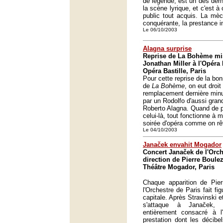
de légende, est un des der
la scène lyrique, et c'est à 
public tout acquis. La mèc
conquérante, la prestance 
Le 06/10/2003
Alagna surprise
Reprise de La Bohème mi
Jonathan Miller à l'Opéra 
Opéra Bastille, Paris
Pour cette reprise de la bon
de
La Bohème
, on eut droit
remplacement dernière minu
par un Rodolfo d'aussi gran
Roberto Alagna. Quand de 
celui-là, tout fonctionne à 
soirée d'opéra comme on rê
Le 04/10/2003
Janaček envahit Mogador
Concert Janaček de l'Orch
direction de Pierre Boule
Théâtre Mogador, Paris
Chaque apparition de Pier
l'Orchestre de Paris fait f
capitale. Après Stravinski e
s'attaque à Janaček,
entièrement consacré à 
prestation dont les décibe