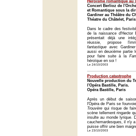
Héroïsme romantique au s
Concert Berlioz de l'Orch
et Romantique sous la dir
Gardiner au Théâtre du Châ
Théatre du Châtelet, Paris
Dans le cadre des festivité
de la naissance d'Hector B
présentait déjà une int
réussie, propose l'i
fantastique
avec Gardiner
aussi en deuxième partie 
pour faire suite à la
Fan
héroïque en soi !
Le 24/10/2003
Production catastrophe
Nouvelle production du Tr
l'Opéra Bastille, Paris.
Opéra Bastille, Paris
Après un début de saison
l'Opéra de Paris se fourvoi
Trouvère
qui risque de fai
scène tellement ringarde qu
insulte au monde lyrique. D
cauchemardesques, il n'y a 
puisse offrir une bien maigr
Le 23/10/2003