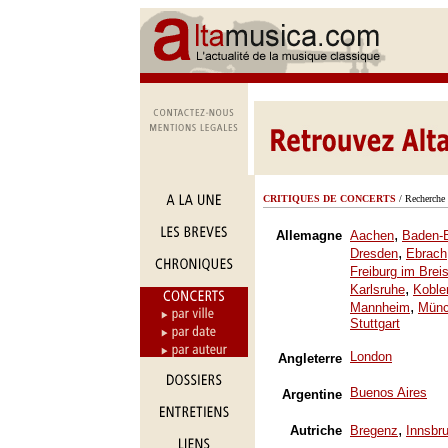
CRITIQUES DE CONCERTS
/ Recherche 
,
Allemagne
Aachen
Baden-
,
Dresden
Ebrach
Freiburg im Brei
,
Karlsruhe
Koble
,
Mannheim
Mün
Stuttgart
London
Angleterre
Buenos Aires
Argentine
,
Autriche
Bregenz
Innsbr