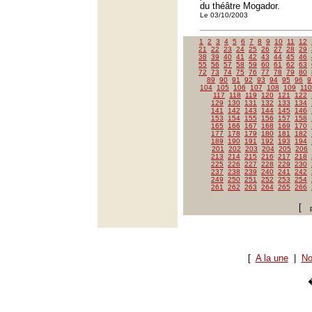
du théâtre Mogador.
Le 03/10/2003
1
2
3
4
5
6
7
8
9
10
11
12
21
22
23
24
25
26
27
28
29
38
39
40
41
42
43
44
45
46
55
56
57
58
59
60
61
62
63
72
73
74
75
76
77
78
79
80
89
90
91
92
93
94
95
96
9
104
105
106
107
108
109
110
117
118
119
120
121
122
129
130
131
132
133
134
141
142
143
144
145
146
153
154
155
156
157
158
165
166
167
168
169
170
177
178
179
180
181
182
189
190
191
192
193
194
201
202
203
204
205
206
213
214
215
216
217
218
225
226
227
228
229
230
237
238
239
240
241
242
249
250
251
252
253
254
261
262
263
264
265
266
[
[
A la une
|
No