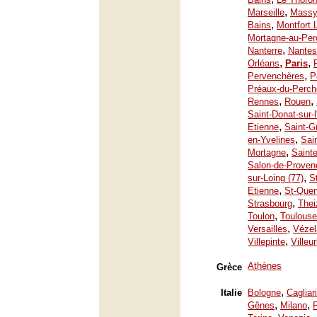
,
Marseille
Mass
,
Bains
Montfort 
Mortagne-au-Per
,
Nanterre
Nantes
,
,
Orléans
Paris
,
Pervenchères
P
Préaux-du-Perch
,
,
Rennes
Rouen
Saint-Donat-sur-
,
Etienne
Saint-G
,
en-Yvelines
Sai
,
Mortagne
Saint
Salon-de-Proven
,
sur-Loing (77)
S
,
Etienne
St-Quen
,
Strasbourg
Thei
,
Toulon
Toulouse
,
Versailles
Vézel
,
Villepinte
Villeu
Athènes
Grèce
,
Italie
Bologne
Cagliari
,
,
Gênes
Milano