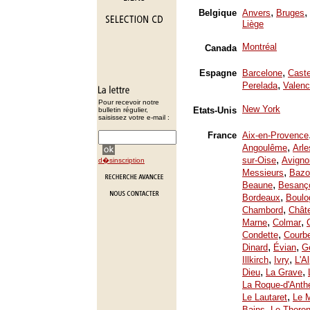
,
,
Belgique
Anvers
Bruges
Liège
Montréal
Canada
,
Espagne
Barcelone
Caste
,
Perelada
Valenc
Pour recevoir notre
New York
Etats-Unis
bulletin régulier,
saisissez votre e-mail :
France
Aix-en-Provence
,
Angoulême
Arle
,
sur-Oise
Avigno
d�sinscription
,
Messieurs
Bazo
,
Beaune
Besanç
,
Bordeaux
Boulo
,
Chambord
Chât
,
,
Marne
Colmar
,
Condette
Courb
,
,
Dinard
Évian
Ge
,
,
Illkirch
Ivry
L'A
,
,
Dieu
La Grave
La Roque-d'Anth
,
Le Lautaret
Le 
,
Bains
Le Thoron