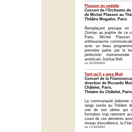
Plasson en vedette
Concert de l'Orchestre de 
de Michel Plasson au Thé
Théâtre Mogador, Paris
Remplaçant presque en 
Zinman au pupitre de ce co
Paris, Michel Plasson
enthousiasme communicatif
avec un beau programme
première partie par la tec
perfection instrumental
américain Joshua Bell.
Le 22/10/2003
Tant qu'il y aura Muti
Concert de la Filarmonica
direction de Riccardo Mut
Châtelet, Paris.
Théatre du Châtelet, Paris
La communauté italienne d
rangs serrés au Théâtre du
une de ses idoles qui di
formation trop rarement acc
cours de ces dernières anné
niveau d'excellence, la Fila
Le 17/10/2003