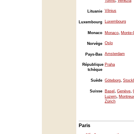
,
Torino
Venezia
Vilnius
Lituanie
Luxembourg
Luxembourg
,
Monaco
Monaco
Monte-
Oslo
Norvège
Amsterdam
Pays-Bas
République
Praha
tchèque
,
Suède
Göteborg
Stock
,
,
Suisse
Basel
Genève
,
Luzern
Montreu
Zürich
Paris