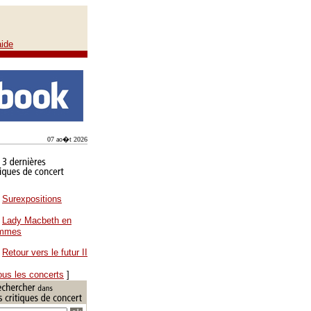
aide
07 ao�t 2026
Surexpositions
Lady Macbeth en
ammes
Retour vers le futur II
ous les concerts
]