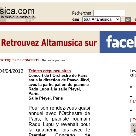
CRITIQUES DE CONCERTS
/ Recherche par date
04/04/2012
Teintes crépusculaires
Concert de l’Orchestre de Paris
sous la direction de Paavo Järvi,
avec la participation du pianiste
Radu Lupu à la salle Pleyel,
Paris.
Salle Pleyel, Paris
fl
Pour son rendez-vous quasi
annuel avec l’Orchestre de
Paris, le pianiste roumain
[
T
Radu Lupu y revenait pour
la quatrième fois avec le
Premier Concerto de