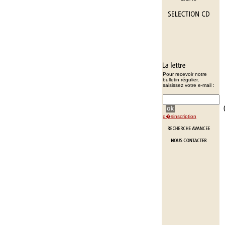
Pour recevoir notre
bulletin régulier,
saisissez votre e-mail :
d�sinscription