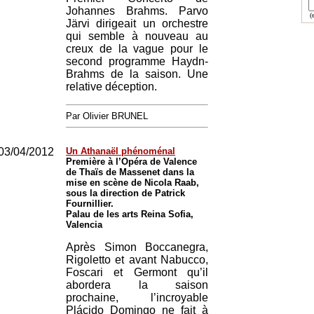
Johannes Brahms. Parvo
(e
Järvi dirigeait un orchestre
qui semble à nouveau au
creux de la vague pour le
second programme Haydn-
Brahms de la saison. Une
relative déception.
Par Olivier BRUNEL
03/04/2012
Un Athanaël phénoménal
Première à l’Opéra de Valence
de Thaïs de Massenet dans la
mise en scène de Nicola Raab,
sous la direction de Patrick
Fournillier.
Palau de les arts Reina Sofia,
Valencia
Après Simon Boccanegra,
Rigoletto et avant Nabucco,
Foscari et Germont qu’il
abordera la saison
prochaine, l’incroyable
Plácido Domingo ne fait à