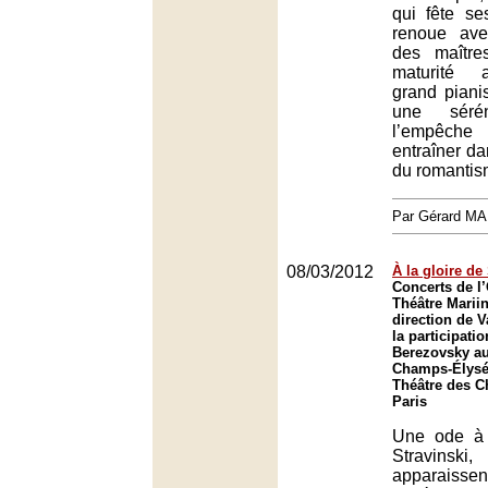
qui fête se
renoue ave
des maître
maturité 
grand pianis
une séré
l’empêche
entraîner da
du romantis
Par Gérard M
08/03/2012
À la gloire de
Concerts de l
Théâtre Mariin
direction de V
la participati
Berezovsky au
Champs-Élysée
Théâtre des 
Paris
Une ode à l
Stravin
apparaiss