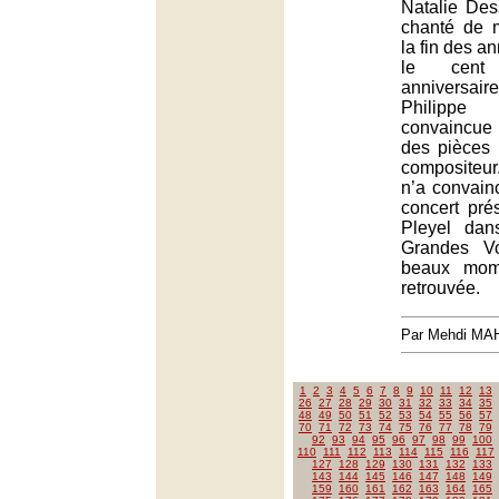
Natalie Des
chanté de 
la fin des a
le cent 
anniversai
Philippe
convaincue
des pièces
compositeu
n’a convain
concert pré
Pleyel dan
Grandes V
beaux mom
retrouvée.
Par Mehdi MA
1
2
3
4
5
6
7
8
9
10
11
12
13
26
27
28
29
30
31
32
33
34
35
48
49
50
51
52
53
54
55
56
57
70
71
72
73
74
75
76
77
78
79
92
93
94
95
96
97
98
99
100
110
111
112
113
114
115
116
117
127
128
129
130
131
132
133
143
144
145
146
147
148
149
159
160
161
162
163
164
165