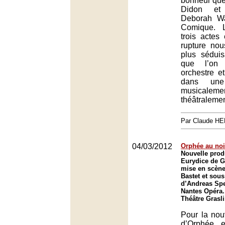
bonheur que 
Didon et
Deborah Wa
Comique. L
trois actes
rupture nou
plus séduis
que l’on 
orchestre e
dans une 
musica
théâtralemen
Par Claude H
04/03/2012
Orphée au noi
Nouvelle prod
Eurydice de G
mise en scèn
Bastet et sous
d’Andreas Spe
Nantes Opéra.
Théâtre Grasl
Pour la nou
d’Orphée 