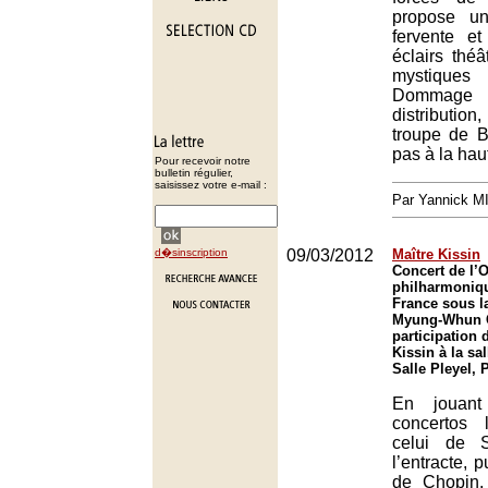
propose une
fervente et
éclairs thé
mystiques
Dommag
distributi
troupe de B
pas à la hau
Pour recevoir notre
bulletin régulier,
saisissez votre e-mail :
Par Yannick 
d�sinscription
09/03/2012
Maître Kissin
Concert de l’
philharmoniq
France sous la
Myung-Whun C
participation 
Kissin à la sal
Salle Pleyel, 
En jouant
concertos
celui de S
l’entracte, 
de Chopin,