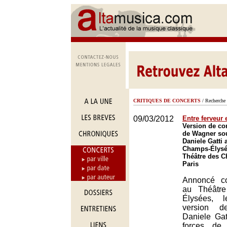
CRITIQUES DE CONCERTS
/ Recherche 
09/03/2012
Entre ferveur 
Version de con
de Wagner sou
Daniele Gatti 
Champs-Élysée
Théâtre des 
Paris
Annoncé c
au Théâtr
Élysées, 
version d
Daniele Gat
forces de