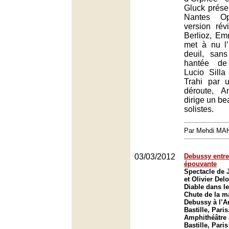
Gluck prése
Nantes O
version rév
Berlioz, Em
met à nu l’
deuil, sans
hantée de
Lucio Sill
Trahi par 
déroute, A
dirige un be
solistes.
Par Mehdi MA
03/03/2012
Debussy entr
épouvante
Spectacle de 
et Olivier Del
Diable dans le 
Chute de la m
Debussy à l’A
Bastille, Paris
Amphithéâtre 
Bastille, Paris