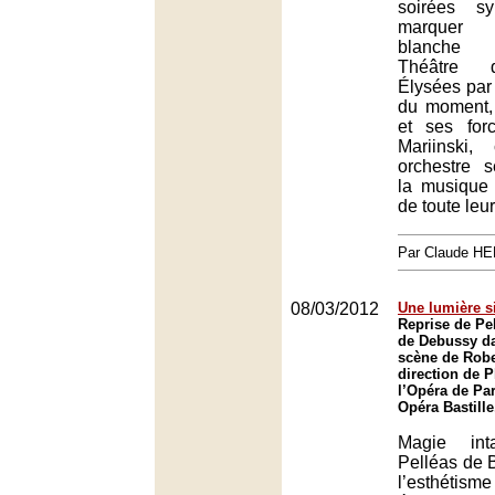
soirées s
marquer 
blanche
Théâtre 
Élysées par
du moment, 
et ses for
Mariinski
orchestre s
la musique
de toute leu
Par Claude H
08/03/2012
Une lumière s
Reprise de Pe
de Debussy da
scène de Robe
direction de P
l’Opéra de Par
Opéra Bastille
Magie int
Pelléas de 
l’esthéti