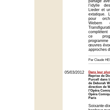
partagé av
l’idylle d
Lieder et u
extatique.
pour orch
Webern 
Transfigura
complètent
ce pro
programme 
œuvres évoq
approches di
Par Claude H
05/03/2012
Dans leur plu
Reprise de Di
Purcell dans 
de Deborah Wa
direction de W
l’Opéra Comiq
Opéra Comique
Paris
Soixante-