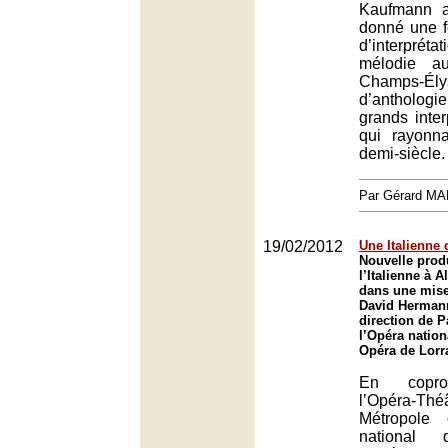
Kaufmann 
donné une f
d’interpr
mélodie a
Champs-Élys
d’antholog
grands inte
qui rayonn
demi-siècle.
Par Gérard M
19/02/2012
Une Italienne 
Nouvelle prod
l’Italienne à 
dans une mise
David Hermann
direction de 
l’Opéra nation
Opéra de Lorr
En copro
l’Opéra-Th
Métropole 
national d