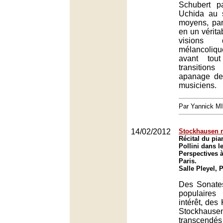
Schubert p
Uchida au 
moyens, par
en un vérita
visions 
mélancoliq
avant tou
transition
apanage des
musiciens.
Par Yannick M
14/02/2012
Stockhausen r
Récital du pia
Pollini dans l
Perspectives à
Paris.
Salle Pleyel, 
Des Sonate
populaires
intérêt, des
Stockhause
transcend