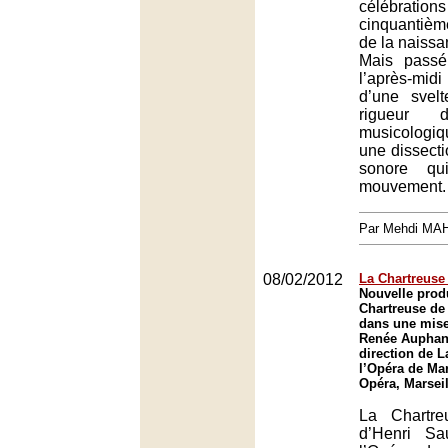
célébrat
cinquantiè
de la naiss
Mais passé
l’après-mi
d’une svelt
rigueur d
musicolog
une dissecti
sonore qu
mouvement.
Par Mehdi MA
08/02/2012
La Chartreuse 
Nouvelle prod
Chartreuse de
dans une mise
Renée Auphan 
direction de 
l’Opéra de Mar
Opéra, Marseil
La Chartr
d’Henri Sa