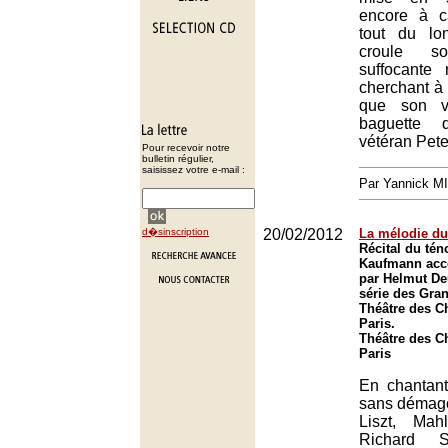
encore à ca
tout du lo
croule s
suffocante 
cherchant à 
que son vo
baguette
vétéran Pete
Pour recevoir notre
bulletin régulier,
saisissez votre e-mail :
Par Yannick M
d�sinscription
20/02/2012
La mélodie d
Récital du tén
Kaufmann acc
par Helmut De
série des Gra
Théâtre des C
Paris.
Théâtre des C
Paris
En chantan
sans démago
Liszt, Mah
Richard S