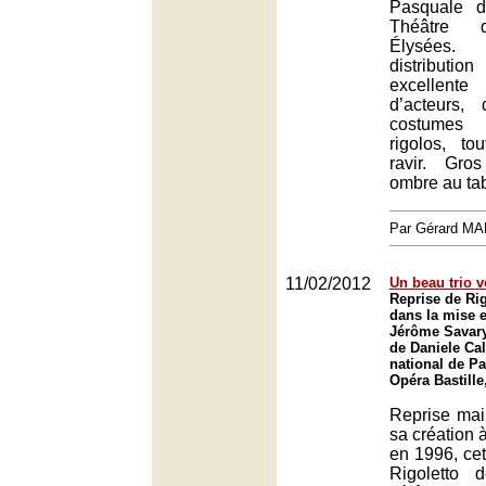
Pasquale d
Théâtre 
Élysées
distributi
excellen
d’acteurs,
costumes 
rigolos, to
ravir. Gro
ombre au ta
Par Gérard M
11/02/2012
Un beau trio v
Reprise de Rig
dans la mise 
Jérôme Savary,
de Daniele Cal
national de Pa
Opéra Bastille
Reprise mai
sa création à
en 1996, cet
Rigoletto 