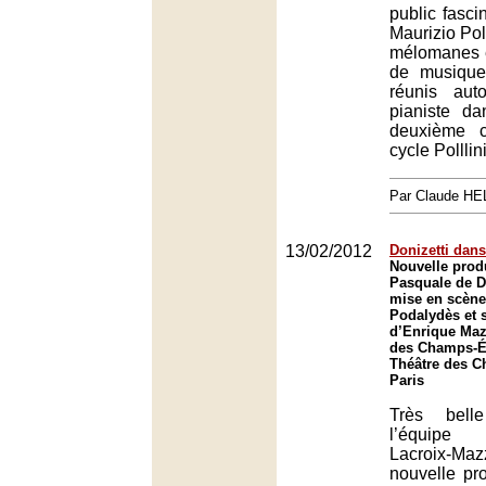
public fascin
Maurizio Pol
mélomanes é
de musique
réunis aut
pianiste d
deuxième c
cycle Polllin
Par Claude H
13/02/2012
Donizetti dans
Nouvelle prod
Pasquale de D
mise en scène
Podalydès et s
d’Enrique Maz
des Champs-Él
Théâtre des C
Paris
Très bell
l’équipe P
Lacroix-Maz
nouvelle pr