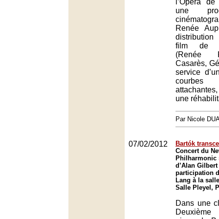
l’Opéra de
une prod
cinémato
Renée Aup
distribution
film de Ch
(Renée F
Casarès, Gér
service d’
courbes
attachantes
une réhabili
Par Nicole DU
07/02/2012
Bartók transc
Concert du Ne
Philharmonic 
d’Alan Gilbert
participation 
Lang à la salle
Salle Pleyel, 
Dans une cl
Deuxième 