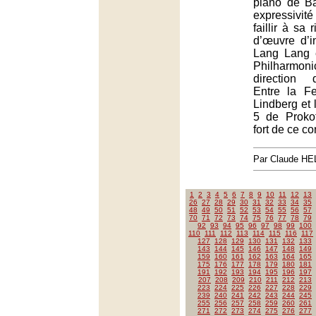
piano de Ba
expressivi
faillir à sa 
d’œuvre d’in
Lang Lang 
Philharm
direction 
Entre la F
Lindberg et
5 de Proko
fort de ce co
Par Claude H
1
2
3
4
5
6
7
8
9
10
11
12
13
26
27
28
29
30
31
32
33
34
35
48
49
50
51
52
53
54
55
56
57
70
71
72
73
74
75
76
77
78
79
92
93
94
95
96
97
98
99
100
110
111
112
113
114
115
116
117
127
128
129
130
131
132
133
143
144
145
146
147
148
149
159
160
161
162
163
164
165
175
176
177
178
179
180
181
191
192
193
194
195
196
197
207
208
209
210
211
212
213
223
224
225
226
227
228
229
239
240
241
242
243
244
245
255
256
257
258
259
260
261
271
272
273
274
275
276
277