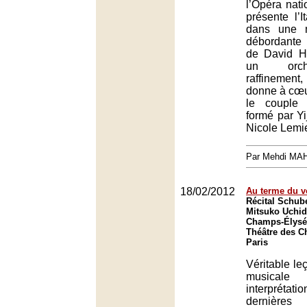
l’Opéra nati
présente l’I
dans une 
débordante
de David H
un orch
raffinement,
donne à cœu
le couple 
formé par Yi
Nicole Lemi
Par Mehdi MA
18/02/2012
Au terme du 
Récital Schube
Mitsuko Uchid
Champs-Élysée
Théâtre des C
Paris
Véritable le
musical
interpréta
dernière