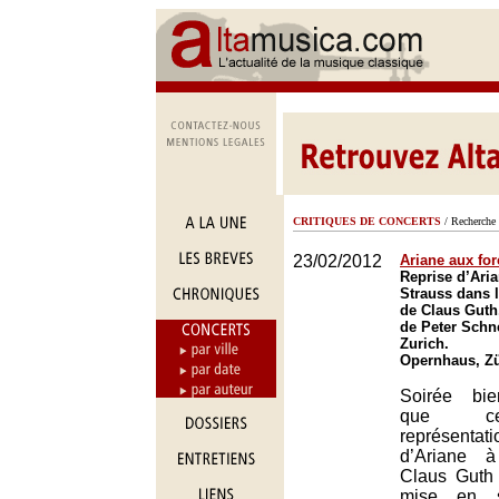
CRITIQUES DE CONCERTS
/ Recherche 
23/02/2012
Ariane aux fo
Reprise d’Ari
Strauss dans 
de Claus Guth,
de Peter Schne
Zurich.
Opernhaus, Zü
Soirée bi
que ce
représentati
d’Ariane 
Claus Guth 
mise en s