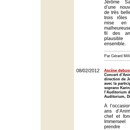
Jérôme Sav
d’une nouv
de très bell
trois rôles
mise en 
malheureus
fil des an
plausib
ensemble.
Par Gérard M
08/02/2012
Ascèse debus
Concert d’Ani
direction de 
avec la partici
soprano Karin
l’Auditorium d
Auditorium, D
À l’occasio
ans d’Anim
chef et fo
Immerseel
prendr