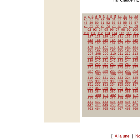
Par Claude H
1
2
3
4
5
6
7
8
9
10
11
12
13
26
27
28
29
30
31
32
33
34
35
48
49
50
51
52
53
54
55
56
57
70
71
72
73
74
75
76
77
78
79
92
93
94
95
96
97
98
99
100
110
111
112
113
114
115
116
117
127
128
129
130
131
132
133
143
144
145
146
147
148
149
159
160
161
162
163
164
165
175
176
177
178
179
180
181
191
192
193
194
195
196
197
207
208
209
210
211
212
213
223
224
225
226
227
228
229
239
240
241
242
243
244
245
255
256
257
258
259
260
261
271
272
273
274
275
276
277
287
288
289
290
291
292
293
303
304
305
306
307
308
309
319
320
321
322
323
324
325
335
336
337
338
339
340
341
351
352
353
354
355
356
357
367
368
369
370
371
372
373
383
384
385
386
387
388
389
399
400
401
402
403
404
405
415
416
417
418
419
420
421
431
432
433
434
435
436
437
447
448
449
450
451
452
453
463
464
465
466
467
468
469
[
A la une
|
No