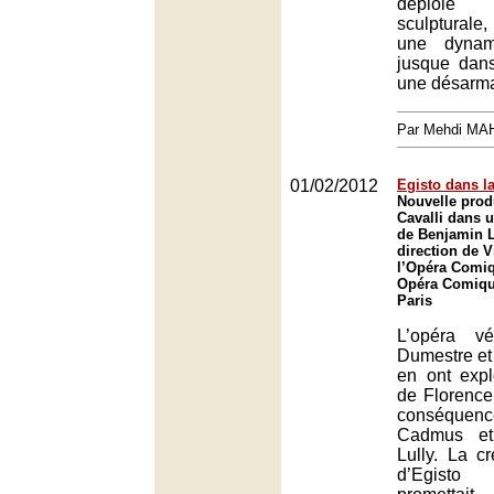
déploie
sculpturale
une dynam
jusque dans
une désarman
Par Mehdi MA
01/02/2012
Egisto dans 
Nouvelle prod
Cavalli dans 
de Benjamin L
direction de 
l’Opéra Comiq
Opéra Comique
Paris
L’opéra vé
Dumestre et
en ont expl
de Florence
conséqu
Cadmus et
Lully. La cr
d’Egisto