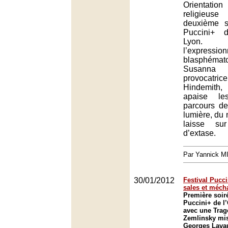
Orientation
religieus
deuxième s
Puccini+ 
Lyon
l’expressio
blasphémato
Susanna 
provocat
Hindemith,
apaise le
parcours de
lumière, du 
laisse su
d’extase.
Par Yannick 
30/01/2012
Festival Puccin
sales et méc
Première soiré
Puccini+ de l
avec une Tragé
Zemlinsky mis
Georges Lavau