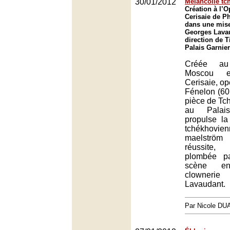
30/01/2012
Mélancolie tc
Création à l’O
Cerisaie de P
dans une mise
Georges Lavau
direction de T
Palais Garnier
Créée au
Moscou 
Cerisaie, op
Fénelon (60 
pièce de Tch
au Palai
propulse la
tchékhovi
maelström
réussite,
plombée p
scène e
clowneri
Lavaudant.
Par Nicole DU