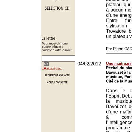
plateau qui
à aucun mo
d’une énergi
Entre fur
stylisatio
Trovatore b
un plateau v
Pour recevoir notre
bulletin régulier,
Par Pierre C
saisissez votre e-mail :
04/02/2012
Une maîtrise 
Récital du pia
d�sinscription
Bavouzet à la 
musique, Pari
Cité de la Mus
Dans le c
l’Esprit Deb
la musiqu
Bavouzet d
d’une maîtr
à comm
l’intelli
program