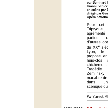
par Bernhard 
Gianni Schicc
en scène par 
dirigé par Ga
Opéra nationa
Pour cet 
Triptyqu
agrémenté
parties 
d’autres op
e
du XX
sièc
Lyon, le 
propose en
huis-clos 
chichemen
Tragédie 
Zemlinsk
macabre de 
dans une
scénique qui
Par Yannick 