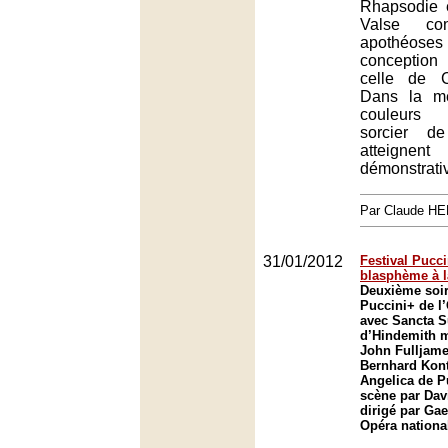
Rhapsodie 
Valse con
apothé
conception
celle de 
Dans la m
couleurs 
sorcier d
atteigne
démonstrati
Par Claude H
31/01/2012
Festival Pucci
blasphème à l
Deuxième soir
Puccini+ de l
avec Sancta 
d’Hindemith m
John Fulljames
Bernhard Kont
Angelica de P
scène par Dav
dirigé par Ga
Opéra nationa