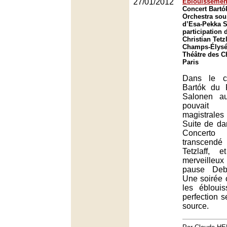
27/01/2012
Éblouissemen
Concert Bartó
Orchestra sous
d’Esa-Pekka S
participation 
Christian Tetz
Champs-Élysée
Théâtre des 
Paris
Dans le c
Bartók du 
Salonen a
pouvait
magistrales 
Suite de d
Concerto
transcendé
Tetzlaff, 
merveille
pause Deb
Une soirée 
les ébloui
perfection 
source.