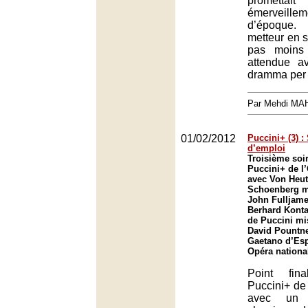
promett
émerveill
d’époque.
metteur en s
pas moins 
attendue a
dramma per 
Par Mehdi MA
01/02/2012
Puccini+ (3) 
d’emploi
Troisième soir
Puccini+ de l
avec Von Heut
Schoenberg m
John Fulljames
Berhard Kontar
de Puccini mi
David Pountne
Gaetano d’Es
Opéra nationa
Point fin
Puccini+ de
avec un T