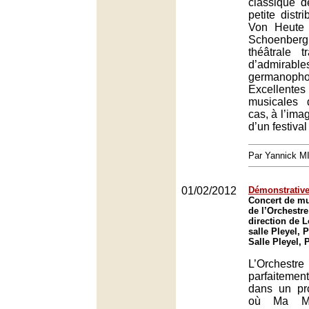
classique d
petite distr
Von Heute
Schoenber
théâtrale 
d’admirable
germanopho
Excellent
musicales
cas, à l’ima
d’un festival
Par Yannick 
01/02/2012
Démonstrative
Concert de mu
de l’Orchestre
direction de L
salle Pleyel, P
Salle Pleyel, 
L’Orchestr
parfaiteme
dans un p
où Ma Mè