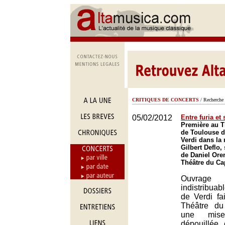
CRITIQUES DE CONCERTS
/ Recherche 
05/02/2012
Entre furia et 
Première au T
de Toulouse d
Verdi dans la
Gilbert Deflo,
de Daniel Ore
Théâtre du Ca
Ouvrag
indistribua
de Verdi fa
Théâtre du
une mis
dépouillée