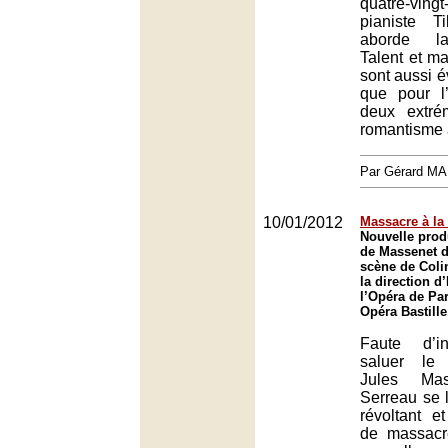
quatre-ving
pianiste Ti
aborde la
Talent et maî
sont aussi é
que pour l
deux extré
romantisme 
Par Gérard M
10/01/2012
Massacre à la
Nouvelle pro
de Massenet 
scène de Coli
la direction d
l’Opéra de Par
Opéra Bastille
Faute d’in
saluer le
Jules Mas
Serreau se l
révoltant e
de massacre