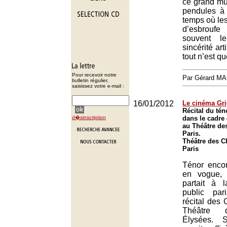
ce grand mu
pendules à 
temps où le
d’esbroufe
souvent l
sincérité art
tout n’est q
Pour recevoir notre
Par Gérard M
bulletin régulier,
saisissez votre e-mail :
16/01/2012
Le cinéma Gri
Récital du tén
d�sinscription
dans le cadre
au Théâtre de
Paris.
Théâtre des 
Paris
Ténor encor
en vogue, V
partait à 
public pa
récital des
Théâtre 
Élysées. 