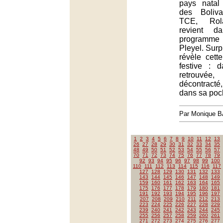
pays nata
des Boliv
TCE, Rola
revient 
programme 
Pleyel. Surpr
révèle cette
festive : 
retrouvé
décontracté
dans sa poc
Par Monique 
1
2
3
4
5
6
7
8
9
10
11
12
13
26
27
28
29
30
31
32
33
34
35
48
49
50
51
52
53
54
55
56
57
70
71
72
73
74
75
76
77
78
79
92
93
94
95
96
97
98
99
100
110
111
112
113
114
115
116
117
127
128
129
130
131
132
133
143
144
145
146
147
148
149
159
160
161
162
163
164
165
175
176
177
178
179
180
181
191
192
193
194
195
196
197
207
208
209
210
211
212
213
223
224
225
226
227
228
229
239
240
241
242
243
244
245
255
256
257
258
259
260
261
271
272
273
274
275
276
277