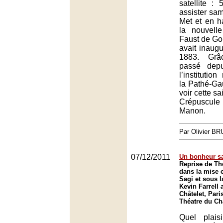
satellite :
assister sam
Met et en ha
la nouvell
Faust de Go
avait inaugu
1883. Grâ
passé dep
l’institutio
la Pathé-Ga
voir cette sa
Crépuscul
Manon.
Par Olivier B
07/12/2011
Un bonheur s
Reprise de Th
dans la mise 
Sagi et sous l
Kevin Farrell 
Châtelet, Pari
Théatre du Châ
Quel plais