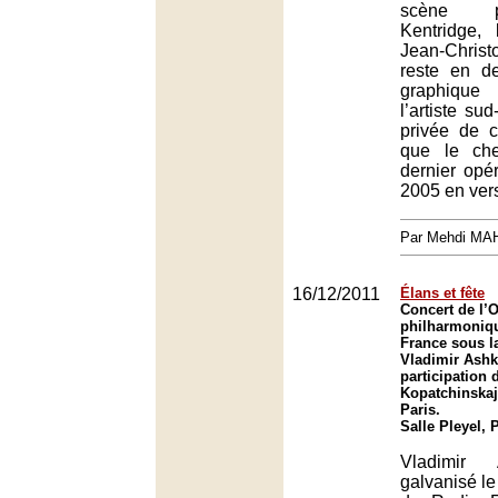
scène p
Kentridge, 
Jean-Chri
reste en d
graphique
l’artiste su
privée de c
que le che
dernier opé
2005 en vers
Par Mehdi MA
16/12/2011
Élans et fête
Concert de l’
philharmoniq
France sous la
Vladimir Ashk
participation 
Kopatchinskaja
Paris.
Salle Pleyel, 
Vladimir
galvanisé l