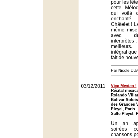
pour les fêt
cette Mélo
qui voilà 
enchanté 
Châtelet ! L
même mise
avec d
interprètes 
meilleurs
intégral que
fait de nouv
Par Nicole DU
03/12/2011
Viva Mexico !
Récital mexic
Rolando Villa
Bolivar Solois
des Grandes Vo
Pleyel, Paris.
Salle Pleyel, 
Un an ap
soirées c
chansons po