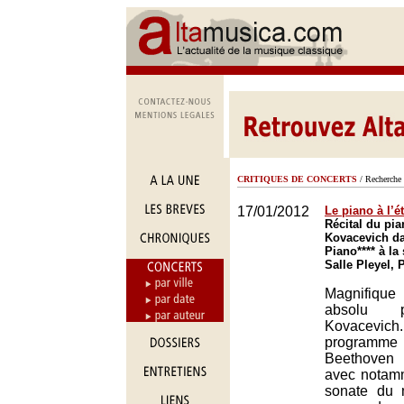
CRITIQUES DE CONCERTS
/ Recherche 
17/01/2012
Le piano à l’é
Récital du pi
Kovacevich da
Piano**** à la 
Salle Pleyel, 
Magnifique
absolu 
Kovacevi
progra
Beethoven
avec notamm
sonate du m