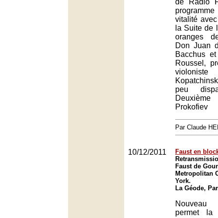
de Radio 
programm
vitalité avec
la Suite de 
oranges de
Don Juan d
Bacchus et 
Roussel, p
violonis
Kopatchins
peu disp
Deuxième
Prokofiev
Par Claude H
10/12/2011
Faust en bloc
Retransmissio
Faust de Goun
Metropolitan 
York.
La Géode, Par
Nouveau 
permet la