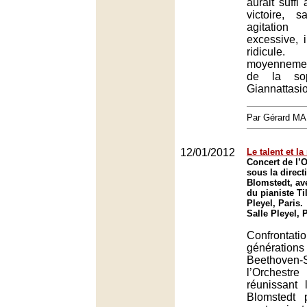
aurait suffi 
victoire, 
agitati
excessive, in
ridicule
moyennemen
de la so
Giannattasio
Par Gérard M
12/01/2012
Le talent et la
Concert de l’O
sous la direct
Blomstedt, ave
du pianiste Til
Pleyel, Paris.
Salle Pleyel, 
Confro
générations
Beethove
l’Orches
réunissant 
Blomstedt