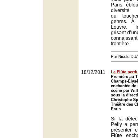
Paris, éblo
diversité d
qui touch
genres. À 
Louvre, l
grisant d’u
connais
frontière.
Par Nicole DU
18/12/2011
La Flûte perd
Première au T
Champs-Élysée
enchantée de 
scène par Wil
sous la direct
Christophe Sp
Théâtre des 
Paris
Si la défec
Pelly a pe
présenter e
Flûte enc