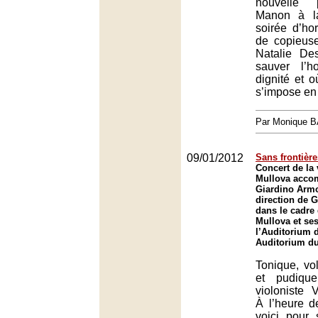
nouvelle 
Manon à la
soirée d’hor
de copieus
Natalie De
sauver l’
dignité et o
s’impose en
Par Monique 
09/01/2012
Sans frontière
Concert de la 
Mullova accom
Giardino Armo
direction de 
dans le cadre 
Mullova et se
l’Auditorium 
Auditorium du
Tonique, vo
et pudique
violoniste V
À l’heure de
voici pour 