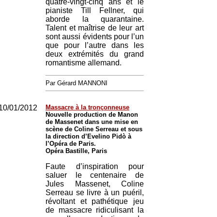
quatre-vingt-cinq ans et le
pianiste Till Fellner, qui
aborde la quarantaine.
Talent et maîtrise de leur art
sont aussi évidents pour l’un
que pour l’autre dans les
deux extrémités du grand
romantisme allemand.
Par Gérard MANNONI
10/01/2012
Massacre à la tronçonneuse
Nouvelle production de Manon
de Massenet dans une mise en
scène de Coline Serreau et sous
la direction d’Evelino Pidò à
l’Opéra de Paris.
Opéra Bastille, Paris
Faute d’inspiration pour
saluer le centenaire de
Jules Massenet, Coline
Serreau se livre à un puéril,
révoltant et pathétique jeu
de massacre ridiculisant la