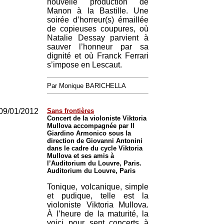
nouvelle production de
Manon à la Bastille. Une
soirée d’horreur(s) émaillée
de copieuses coupures, où
Natalie Dessay parvient à
sauver l’honneur par sa
dignité et où Franck Ferrari
s’impose en Lescaut.
Par Monique BARICHELLA
09/01/2012
Sans frontières
Concert de la violoniste Viktoria
Mullova accompagnée par Il
Giardino Armonico sous la
direction de Giovanni Antonini
dans le cadre du cycle Viktoria
Mullova et ses amis à
l’Auditorium du Louvre, Paris.
Auditorium du Louvre, Paris
Tonique, volcanique, simple
et pudique, telle est la
violoniste Viktoria Mullova.
À l’heure de la maturité, la
voici pour sept concerts à