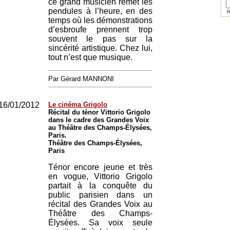
ce grand musicien remet les
pendules à l’heure, en des
(e
temps où les démonstrations
d’esbroufe prennent trop
souvent le pas sur la
sincérité artistique. Chez lui,
tout n’est que musique.
Par Gérard MANNONI
16/01/2012
Le cinéma Grigolo
Récital du ténor Vittorio Grigolo
dans le cadre des Grandes Voix
au Théâtre des Champs-Élysées,
Paris.
Théâtre des Champs-Élysées,
Paris
Ténor encore jeune et très
en vogue, Vittorio Grigolo
partait à la conquête du
public parisien dans un
récital des Grandes Voix au
Théâtre des Champs-
Élysées. Sa voix seule