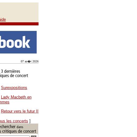
aide
07 ao�t 2026
Surexpositions
Lady Macbeth en
ammes
Retour vers le futur II
ous les concerts
]