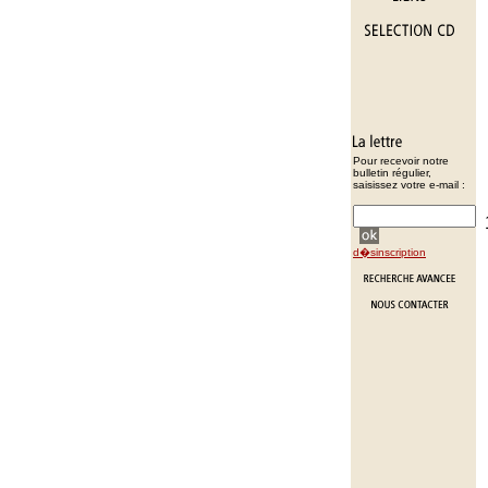
Pour recevoir notre
bulletin régulier,
saisissez votre e-mail :
d�sinscription