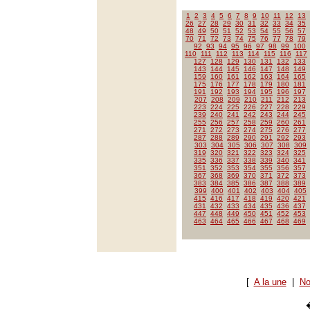
1
2
3
4
5
6
7
8
9
10
11
12
13
26
27
28
29
30
31
32
33
34
35
48
49
50
51
52
53
54
55
56
57
70
71
72
73
74
75
76
77
78
79
92
93
94
95
96
97
98
99
100
110
111
112
113
114
115
116
117
127
128
129
130
131
132
133
143
144
145
146
147
148
149
159
160
161
162
163
164
165
175
176
177
178
179
180
181
191
192
193
194
195
196
197
207
208
209
210
211
212
213
223
224
225
226
227
228
229
239
240
241
242
243
244
245
255
256
257
258
259
260
261
271
272
273
274
275
276
277
287
288
289
290
291
292
293
303
304
305
306
307
308
309
319
320
321
322
323
324
325
335
336
337
338
339
340
341
351
352
353
354
355
356
357
367
368
369
370
371
372
373
383
384
385
386
387
388
389
399
400
401
402
403
404
405
415
416
417
418
419
420
421
431
432
433
434
435
436
437
447
448
449
450
451
452
453
463
464
465
466
467
468
469
[
A la une
|
No