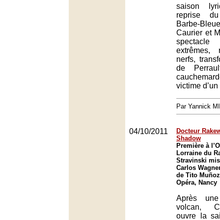
saison lyr
reprise d
Barbe-Bleu
Caurier et 
spectacle
extrêmes, 
nerfs, trans
de Perraul
cauchemar
victime d’un s
Par Yannick M
04/10/2011
Docteur Rakewe
Shadow
Première à l’O
Lorraine du R
Stravinski mi
Carlos Wagner,
de Tito Muñoz
Opéra, Nancy
Après une
volcan, C
ouvre la sa