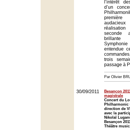
l’intérêt d
d’un conce
Philharmon
premièr
audacie
réalisatio
seconde 
brillan
Symphoni
entendue c
commandes
trois sema
passage à P
Par Olivier B
30/09/2011
Besançon 2011
magistrale
Concert du L
Philharmonic 
direction de V
avec la partic
Nikolaï Lugans
Besançon 201
Théâtre music