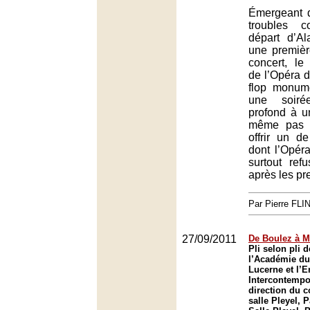
Émergeant 
troubles c
départ d’A
une premièr
concert, l
de l’Opéra d
flop monume
une soiré
profond à u
même pas c
offrir un d
dont l’Opéra 
surtout ref
après les pr
Par Pierre FLI
27/09/2011
De Boulez à M
Pli selon pli 
l’Académie du
Lucerne et l’
Intercontempo
direction du c
salle Pleyel, P