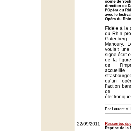
scène de Yosh
direction de D
l’Opéra du Rhi
avec le festiv
Opéra du Rhin
Fidèle à la 
du Rhin pro
Gutenberg
Manoury. L
voulait une 
signe écrit e
de la figur
de l’impr
accueillie
strasbourgeo
qu’un opér
l’action ba
de ful
électronique
Par Laurent V
22/09/2011
Resserrée, ép
Reprise de la