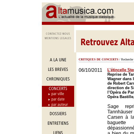
CRITIQUES DE CONCERTS
/ Recherche 
06/10/2011
L’étincelle S
Reprise de Ta
Wagner dans l
de Robert Car
direction de S
l’Opéra de Par
Opéra Bastille
Sage rep
Tannhäus
Carsen à la
baguett
dépassionné
a bien du m