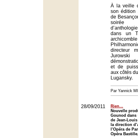
À la veille 
son édition 
de Besanço
soirée 
d’anthologi
dans un Th
archicomb
Philharmo
directeur m
Jurowsk
démonstrati
et de puiss
aux côtés du
Lugansky.
Par Yannick M
28/09/2011
Rien…
Nouvelle prod
Gounod dans 
de Jean-Louis
la direction d
l’Opéra de Par
Opéra Bastille