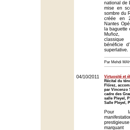
national de 
mise en sc
sombre du R
créée en 
Nantes Opé
la baguette 
Muñoz, l
classique 
bénéficie d’
superlative.
Par Mehdi MA
04/10/2011
Virtuosité et 
Récital du té
Flórez, accom
par Vincenzo 
cadre des Gra
salle Pleyel, P
Salle Pleyel, 
Pour l
manifest
prestigi
marquant l