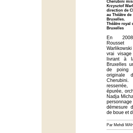
Cherubini mis
Krzysztof Warl
direction de 
au Théâtre de
Bruxelles.
Théâtre royal 
Bruxelles
En 2008,
Rousset 
Warlikowski
vrai visag
livrant à 
Bruxelles u
de poing 
originale 
Cherubini
resserrée,
épurée, orc
Nadja Micha
personnag
démesure d
de boue et d
Par Mehdi MA