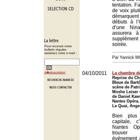
tentation. F
de voix plut
démarquent
débuts à l
d’une Nin
assurera à
supplémen
soirée.
Pour recevoir notre
bulletin régulier,
saisissez votre e-mail :
Par Yannick M
d�sinscription
04/10/2011
La chambre d
Reprise du Ch
Bleue de Bart
scène de Patri
Moshe Leiser 
de Daniel Kaw
Nantes Opéra.
Le Quai, Ange
Bien plus
capitale, 
Nantes Op
trouver 
événement 