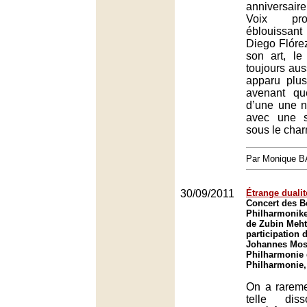
anniversai
Voix pro
éblouissant
Diego Flóre
son art, le
toujours aus
apparu plus
avenant qu
d’une une n
avec une s
sous le cha
Par Monique 
30/09/2011
Étrange dualit
Concert des Be
Philharmonike
de Zubin Meht
participation 
Johannes Mose
Philharmonie 
Philharmonie,
On a rarem
telle diss