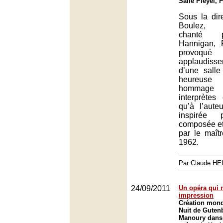
Salle Pleyel, 
Sous la dir
Boulez, m
chanté 
Hannigan, 
provo
applaudiss
d’une salle
heureus
hommag
interprètes
qu’à l’aut
inspirée 
composée et
par le maît
1962.
Par Claude H
24/09/2011
Un opéra qui n
impression
Création mondi
Nuit de Guten
Manoury dans