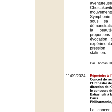
aventu
Chostakovi
mouvem
Symphonie 
sous sa 
démonstrati
la beaut
proportio
évocation 
expériment
pressio
stalinien.
Par Thomas 
11/09/2024
Répertoire à 
Concert de re
l’Orchestre de
direction de 
le concours de
Batiashvili à 
Paris.
Philharmonie,
Le concert