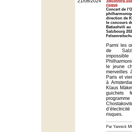
21/08/2024
Salzbourg 2024
risque
Concert de l’
philharmoniqu
direction de 
le concours de
Batiashvili au 
Salzbourg 202
Felsenreitsch
Parmi les or
de Salz
impossible
Philharmoni
le jeune ch
merveilles 
Paris et vi
à Amsterda
Klaus Mäkel
guichets 
programme
Chostako
d’électricit
risques.
Par Yannick 