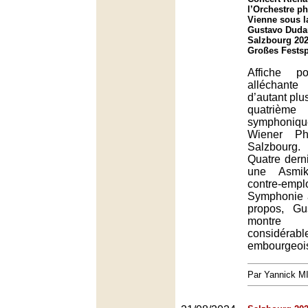
l’Orchestre p
Vienne sous l
Gustavo Dudam
Salzbourg 202
Großes Festsp
Affiche p
alléchante
d’autant plu
quatrièm
symphoniq
Wiener Ph
Salzbourg.
Quatre dern
une Asmik
contre-empl
Symphonie a
propos, G
montr
considérabl
embourgeoi
Par Yannick 