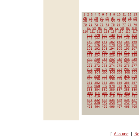
1
2
3
4
5
6
7
8
9
10
11
12
13
26
27
28
29
30
31
32
33
34
35
48
49
50
51
52
53
54
55
56
57
70
71
72
73
74
75
76
77
78
79
92
93
94
95
96
97
98
99
100
110
111
112
113
114
115
116
117
127
128
129
130
131
132
133
143
144
145
146
147
148
149
159
160
161
162
163
164
165
175
176
177
178
179
180
181
191
192
193
194
195
196
197
207
208
209
210
211
212
213
223
224
225
226
227
228
229
239
240
241
242
243
244
245
255
256
257
258
259
260
261
271
272
273
274
275
276
277
287
288
289
290
291
292
293
303
304
305
306
307
308
309
319
320
321
322
323
324
325
335
336
337
338
339
340
341
351
352
353
354
355
356
357
367
368
369
370
371
372
373
383
384
385
386
387
388
389
399
400
401
402
403
404
405
415
416
417
418
419
420
421
431
432
433
434
435
436
437
447
448
449
450
451
452
453
463
464
465
466
467
468
469
[
A la une
|
No