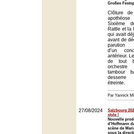
Großes Festsp
Clôture d
apothéos
Sixième d
Rattle et la
qui avait déj
avant de déc
parution 
d’un conc
antérieur. Le
de tout 
orchestre
tambour b
desserre
étreinte.
Par Yannick 
27/08/2024
Salzbourg 2024
style !
Nouvelle prod
d’Hoffmann d
scène de Mari
sous la direct