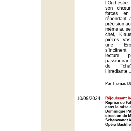
l’Orchestre
son chœur
forces en
répondant a
précision au
même au seu
chef, Kla
pièces Vas
une Eroi
s’incline
lecture p
passionnan
de Tchaï
l’irradiante 
Par Thomas 
10/09/2024
Réjouissant 
Reprise de Fal
dans la mise 
Dominique Pit
direction de 
Schønwandt à 
Opéra Bastille