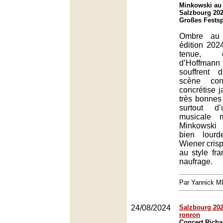
Minkowski au 
Salzbourg 202
Großes Festsp
Ombre au 
édition 202
tenue, 
d’Hoffman
souffrent
scène con
concrétise 
très bonnes 
surtout d
musicale 
Minkowski
bien lour
Wiener crisp
au style fr
naufrage.
Par Yannick 
24/08/2024
Salzbourg 2024
ronron
Concert Richa