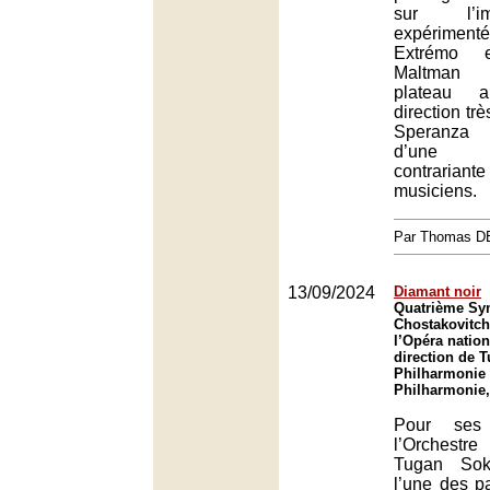
sur l’i
expérim
Extrémo e
Maltman 
plateau 
direction tr
Speranza 
d’une d
contraria
musiciens.
Par Thomas 
13/09/2024
Diamant noir
Quatrième Sy
Chostakovitch
l’Opéra nation
direction de 
Philharmonie 
Philharmonie,
Pour ses
l’Orchest
Tugan Sok
l’une des pa