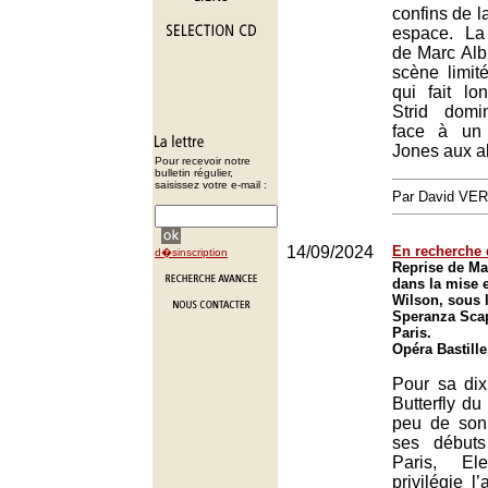
confins de l
espace. La 
de Marc Alb
scène limit
qui fait lo
Strid domi
face à un
Jones aux a
Pour recevoir notre
bulletin régulier,
saisissez votre e-mail :
Par David VE
14/09/2024
En recherche 
d�sinscription
Reprise de Ma
dans la mise 
Wilson, sous l
Speranza Scap
Paris.
Opéra Bastille
Pour sa dix
Butterfly d
peu de son 
ses début
Paris, El
privilégie l