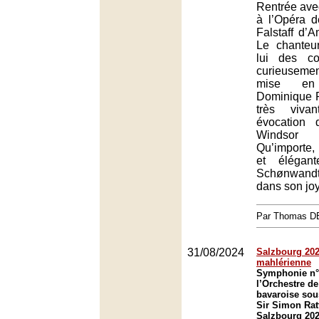
Rentrée av
à l’Opéra d
Falstaff d’A
Le chanteu
lui des co
curieusemen
mise e
Dominique P
très viva
évocation 
Windsor r
Qu’importe, 
et élégan
Schønwand
dans son joy
Par Thomas 
31/08/2024
Salzbourg 202
mahlérienne
Symphonie n° 
l’Orchestre de
bavaroise sous
Sir Simon Ratt
Salzbourg 202