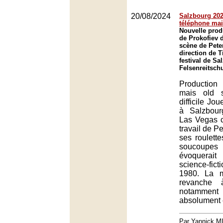
20/08/2024
Salzbourg 2024
téléphone ma
Nouvelle prod
de Prokofiev 
scène de Peter
direction de 
festival de Sa
Felsenreitsch
Production
mais old 
difficile Jo
à Salzbour
Las Vegas c
travail de Pe
ses roulett
soucoupe
évoquerai
science-fic
1980. La 
revanche 
notamment u
absolument é
Par Yannick 