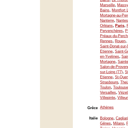
,
Marseille
Mass
,
Bains
Montfort 
Mortagne-au-Per
,
Nanterre
Nantes
,
,
Orléans
Paris
,
Pervenchères
P
Préaux-du-Perch
,
,
Rennes
Rouen
Saint-Donat-sur-
,
Etienne
Saint-G
,
en-Yvelines
Sai
,
Mortagne
Saint
Salon-de-Proven
,
sur-Loing (77)
S
,
Etienne
St-Quen
,
Strasbourg
Thei
,
Toulon
Toulouse
,
Versailles
Vézel
,
Villepinte
Villeu
Athènes
Grèce
,
Italie
Bologne
Cagliari
,
,
Gênes
Milano