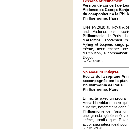
Lessons of refinement
Version de concert de Le
Violence de George Benja
du compositeur à la Phil
Philharmonie, Paris
Créé en 2018 au Royal Albe
and Violence est repr
Philharmonie de Paris dan
d’Automne, sobrement m
Ayling et toujours dirigé 
même, avec encore une 
distribution, à commencer
Degout.
Le 12/10/2023
Splendeurs intègres
Récital de la soprano An
accompagnée par le pianis
Philharmonie de Paris.
Philharmonie, Paris
En récital avec un program
Anna Netrebko montre qu’el
superbe, notamment dans l’ai
Philharmonie de Paris un 
une grande générosité ver
scène, tandis que Pavel
accompagnateur idéal pour la
Le 11/10/2023