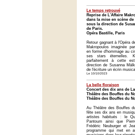
Le temps retrouvé
Reprise de L'Affaire Mak
dans la mise en scène de 
sous la direction de Susa
de Paris.
Opéra Bastille, Paris
Retour gagnant à l'Opéra de
Makropoulos imaginée par
en forme d'hommage au cin
ses stars éternelles. K
parfaitement à cette es
direction de Susanna Mälkk
de l'écriture un écrin music
Le 10/10/2023
La belle floraison
Concert des dix ans de La
Théâtre des Bouffes du No
Théâtre des Bouffes du No
Au Théâtre des Bouffes du
fête ses dix ans en musiq
artistes habitués : le Q
Pantoum ainsi que Pierr
Frédéric Neuburger et Jea
programme qui met en av
musiciens dans leur répertoi