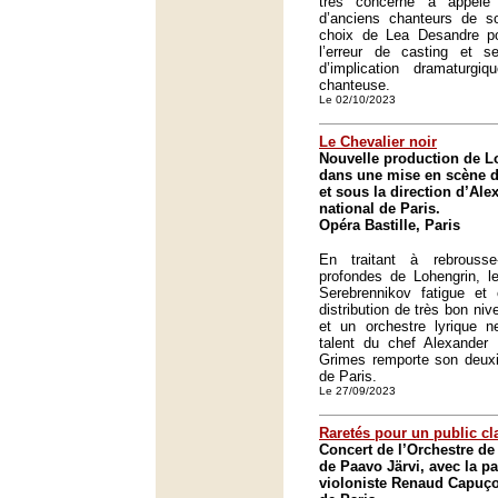
très concerné a appel
d’anciens chanteurs de s
choix de Lea Desandre pour
l’erreur de casting et 
d’implication dramaturg
chanteuse.
Le 02/10/2023
Le Chevalier noir
Nouvelle production de 
dans une mise en scène d
et sous la direction d’Al
national de Paris.
Opéra Bastille, Paris
En traitant à rebrousse
profondes de Lohengrin, le
Serebrennikov fatigue et 
distribution de très bon ni
et un orchestre lyrique n
talent du chef Alexander
Grimes remporte son deuxi
de Paris.
Le 27/09/2023
Raretés pour un public cl
Concert de l’Orchestre de 
de Paavo Järvi, avec la pa
violoniste Renaud Capuço