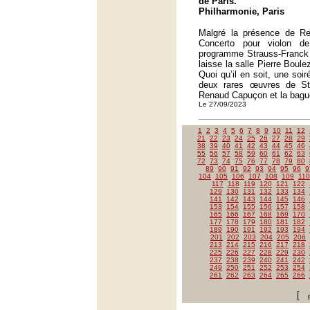
de Paris.
Philharmonie, Paris
Malgré la présence de R
Concerto pour violon d
programme Strauss-Franck 
laisse la salle Pierre Boul
Quoi qu’il en soit, une soi
deux rares œuvres de St
Renaud Capuçon et la bague
Le 27/09/2023
1
2
3
4
5
6
7
8
9
10
11
12
21
22
23
24
25
26
27
28
29
38
39
40
41
42
43
44
45
46
55
56
57
58
59
60
61
62
63
72
73
74
75
76
77
78
79
80
89
90
91
92
93
94
95
96
9
104
105
106
107
108
109
110
117
118
119
120
121
122
129
130
131
132
133
134
141
142
143
144
145
146
153
154
155
156
157
158
165
166
167
168
169
170
177
178
179
180
181
182
189
190
191
192
193
194
201
202
203
204
205
206
213
214
215
216
217
218
225
226
227
228
229
230
237
238
239
240
241
242
249
250
251
252
253
254
261
262
263
264
265
266
[