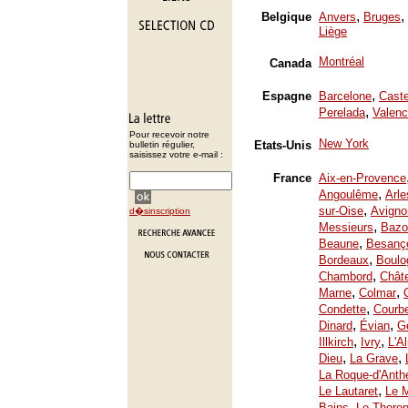
,
,
Belgique
Anvers
Bruges
Liège
Montréal
Canada
,
Espagne
Barcelone
Caste
,
Perelada
Valenc
Pour recevoir notre
New York
Etats-Unis
bulletin régulier,
saisissez votre e-mail :
France
Aix-en-Provence
,
Angoulême
Arle
,
sur-Oise
Avigno
d�sinscription
,
Messieurs
Bazo
,
Beaune
Besanç
,
Bordeaux
Boulo
,
Chambord
Chât
,
,
Marne
Colmar
,
Condette
Courb
,
,
Dinard
Évian
Ge
,
,
Illkirch
Ivry
L'A
,
,
Dieu
La Grave
La Roque-d'Anth
,
Le Lautaret
Le 
,
Bains
Le Thoron