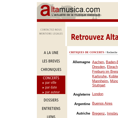
CRITIQUES DE CONCERTS
/ Recherche 
,
Allemagne
Aachen
Baden-
,
Dresden
Ebrach
Freiburg im Brei
,
Karlsruhe
Koble
,
Mannheim
Mün
Stuttgart
London
Angleterre
Buenos Aires
Argentine
,
Autriche
Bregenz
Innsbr