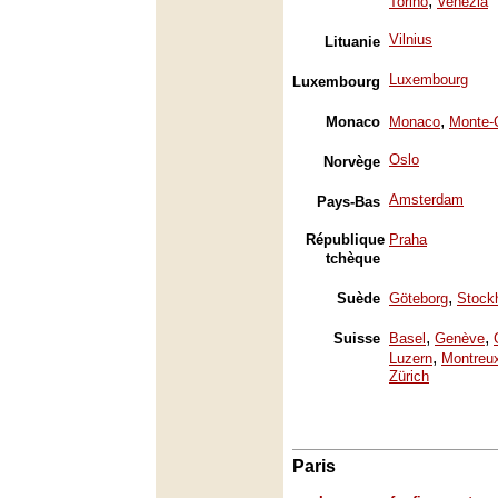
,
Torino
Venezia
Vilnius
Lituanie
Luxembourg
Luxembourg
,
Monaco
Monaco
Monte-
Oslo
Norvège
Amsterdam
Pays-Bas
République
Praha
tchèque
,
Suède
Göteborg
Stock
,
,
Suisse
Basel
Genève
,
Luzern
Montreu
Zürich
Paris