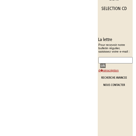
Pour recevoir notre
bulletin régulier,
saisissez votre e-mail :
d�sinscription