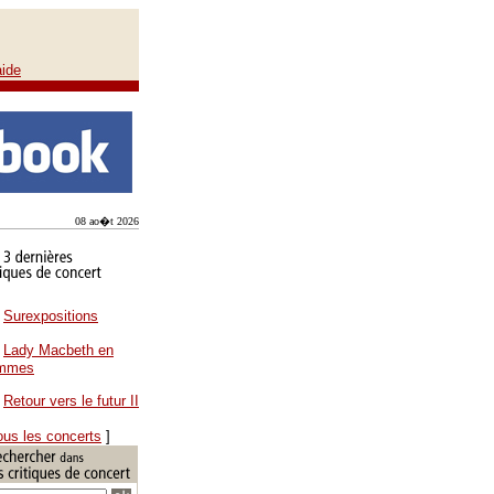
aide
08 ao�t 2026
Surexpositions
Lady Macbeth en
ammes
Retour vers le futur II
ous les concerts
]