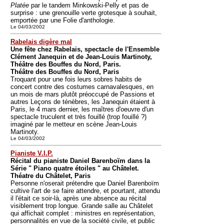
Platée
par le tandem Minkowski-Pelly et pas de
surprise : une grenouille verte grotesque à souhait,
emportée par une Folie d'anthologie.
Le 04/03/2002
Rabelais digère mal
Une fête chez Rabelais, spectacle de l'Ensemble
Clément Janequin et de Jean-Louis Martinoty,
Théâtre des Bouffes du Nord, Paris.
Théâtre des Bouffes du Nord, Paris
Troquant pour une fois leurs sobres habits de
concert contre des costumes carnavalesques, en
un mois de mars plutôt préoccupé de Passions et
autres Leçons de ténèbres, les Janequin étaient à
Paris, le 4 mars dernier, les maîtres d'oeuvre d'un
spectacle truculent et très fouillé (trop fouillé ?)
imaginé par le metteur en scène Jean-Louis
Martinoty.
Le 04/03/2002
Pianiste V.I.P.
Récital du pianiste Daniel Barenboïm dans la
Série " Piano quatre étoiles " au Châtelet.
Théatre du Châtelet, Paris
Personne n'oserait prétendre que Daniel Barenboïm
cultive l'art de se faire attendre, et pourtant, attendu
il l'était ce soir-là, après une absence au récital
visiblement trop longue. Grande salle au Châtelet
qui affichait complet : ministres en représentation,
personnalités en vue de la société civile, et public