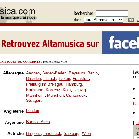
CRITIQUES DE CONCERTS
/ Recherche par ville
,
,
,
,
Allemagne
Aachen
Baden-Baden
Bayreuth
Berlin
,
,
,
,
Dresden
Ebrach
Essen
Frankfurt
,
,
Freiburg im Breisgau
Hamburg
,
,
,
,
Karlsruhe
Koblenz
Köln
Leipzig
,
,
,
Mannheim
München
Osnabrück
Stuttgart
fl
London
Angleterre
Buenos Aires
Argentine
[
T
,
,
,
Autriche
Bregenz
Innsbruck
Salzburg
Wien