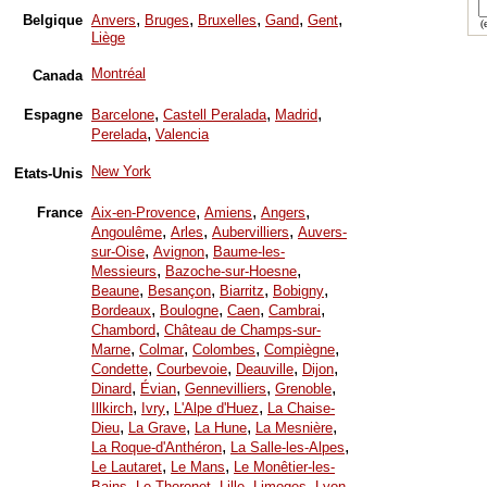
,
,
,
,
,
Belgique
Anvers
Bruges
Bruxelles
Gand
Gent
(e
Liège
Montréal
Canada
,
,
,
Espagne
Barcelone
Castell Peralada
Madrid
,
Perelada
Valencia
New York
Etats-Unis
,
,
,
France
Aix-en-Provence
Amiens
Angers
,
,
,
Angoulême
Arles
Aubervilliers
Auvers-
,
,
sur-Oise
Avignon
Baume-les-
,
,
Messieurs
Bazoche-sur-Hoesne
,
,
,
,
Beaune
Besançon
Biarritz
Bobigny
,
,
,
,
Bordeaux
Boulogne
Caen
Cambrai
,
Chambord
Château de Champs-sur-
,
,
,
,
Marne
Colmar
Colombes
Compiègne
,
,
,
,
Condette
Courbevoie
Deauville
Dijon
,
,
,
,
Dinard
Évian
Gennevilliers
Grenoble
,
,
,
Illkirch
Ivry
L'Alpe d'Huez
La Chaise-
,
,
,
,
Dieu
La Grave
La Hune
La Mesnière
,
,
La Roque-d'Anthéron
La Salle-les-Alpes
,
,
Le Lautaret
Le Mans
Le Monêtier-les-
,
,
,
,
,
Bains
Le Thoronet
Lille
Limoges
Lyon