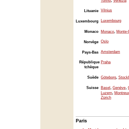
,
Torino
Venezia
Vilnius
Lituanie
Luxembourg
Luxembourg
,
Monaco
Monaco
Monte-
Oslo
Norvège
Amsterdam
Pays-Bas
République
Praha
tchèque
,
Suède
Göteborg
Stock
,
,
Suisse
Basel
Genève
,
Luzern
Montreu
Zürich
Paris