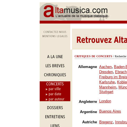
CRITIQUES DE CONCERTS
/ Recherche 
,
Allemagne
Aachen
Baden-
,
Dresden
Ebrach
Freiburg im Brei
,
Karlsruhe
Koble
,
Mannheim
Mün
Stuttgart
London
Angleterre
Buenos Aires
Argentine
,
Autriche
Bregenz
Innsbr