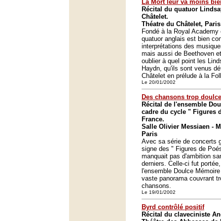
La Mort leur va moins bie
Récital du quatuor Lindsa
Châtelet.
Théatre du Châtelet, Paris
Fondé à la Royal Academy o
quatuor anglais est bien co
interprétations des musiques
mais aussi de Beethoven et
oublier à quel point les Lin
Haydn, qu'ils sont venus d
Châtelet en prélude à la Fo
Le 20/01/2002
Des chansons trop doulc
Récital de l'ensemble Do
cadre du cycle " Figures 
France.
Salle Olivier Messiaen - 
Paris
Avec sa série de concerts g
signe des " Figures de Poés
manquait pas d'ambition s
derniers. Celle-ci fut portée
l'ensemble Doulce Mémoire 
vaste panorama couvrant tr
chansons.
Le 19/01/2002
Byrd contrôlé positif
Récital du claveciniste An