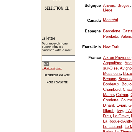
,
,
Belgique
Anvers
Bruges
Liège
Montréal
Canada
,
Espagne
Barcelone
Caste
,
Perelada
Valenc
Pour recevoir notre
New York
Etats-Unis
bulletin régulier,
saisissez votre e-mail :
France
Aix-en-Provence
,
Angoulême
Arle
,
sur-Oise
Avigno
d�sinscription
,
Messieurs
Bazo
,
Beaune
Besanç
,
Bordeaux
Boulo
,
Chambord
Chât
,
,
Marne
Colmar
,
Condette
Courb
,
,
Dinard
Évian
Ge
,
,
Illkirch
Ivry
L'A
,
,
Dieu
La Grave
La Roque-d'Anth
,
Le Lautaret
Le 
,
Bains
Le Thoron