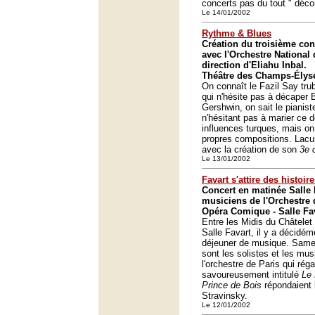
concerts pas du tout " déco
Le 14/01/2002
Rythme & Blues
Création du troisième con
avec l'Orchestre National
direction d'Eliahu Inbal.
Théâtre des Champs-Élysé
On connaît le Fazil Say tru
qui n'hésite pas à décaper
Gershwin, on sait le pianis
n'hésitant pas à marier ce 
influences turques, mais o
propres compositions. Lacu
avec la création de son
3e 
Le 13/01/2002
Favart s'attire des histoir
Concert en matinée Salle 
musiciens de l'Orchestre 
Opéra Comique - Salle Fav
Entre les Midis du Châtelet
Salle Favart, il y a décidém
déjeuner de musique. Samed
sont les solistes et les mus
l'orchestre de Paris qui ré
savoureusement intitulé
Le 
Prince de Bois
répondaient 
Stravinsky.
Le 12/01/2002