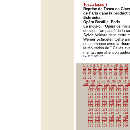
Tosca lasse ?
Reprise de Tosca de Giac
de Paris dans la product
Schroeter.
Opéra Bastille, Paris
Ce mois-ci, l'Opéra de Pari
souvient l'an passé de la ra
Sylvie Valayre dans cette
Werner Schroeter. Cette ann
en alternance avec la Rouma
la réputation de " Callas av
méritait une attention particu
Le 11/01/2002
1
2
3
4
5
6
7
8
9
10
11
12
21
22
23
24
25
26
27
28
29
38
39
40
41
42
43
44
45
46
55
56
57
58
59
60
61
62
63
72
73
74
75
76
77
78
79
80
89
90
91
92
93
94
95
96
9
104
105
106
107
108
109
110
117
118
119
120
121
122
129
130
131
132
133
134
141
142
143
144
145
146
153
154
155
156
157
158
165
166
167
168
169
170
177
178
179
180
181
182
189
190
191
192
193
194
201
202
203
204
205
206
213
214
215
216
217
218
225
226
227
228
229
230
237
238
239
240
241
242
249
250
251
252
253
254
261
262
263
264
265
266