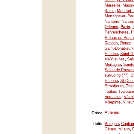
,
Marseille
Mass
,
Bains
Montfort 
Mortagne-au-Per
,
Nanterre
Nantes
,
,
Orléans
Paris
,
Pervenchères
P
Préaux-du-Perch
,
,
Rennes
Rouen
Saint-Donat-sur-
,
Etienne
Saint-G
,
en-Yvelines
Sai
,
Mortagne
Saint
Salon-de-Proven
,
sur-Loing (77)
S
,
Etienne
St-Quen
,
Strasbourg
Thei
,
Toulon
Toulouse
,
Versailles
Vézel
,
Villepinte
Villeu
Athènes
Grèce
,
Italie
Bologne
Cagliari
,
,
Gênes
Milano