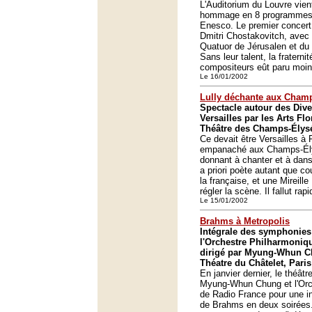
L'Auditorium du Louvre vien
hommage en 8 programmes 
Enesco. Le premier concert 
Dmitri Chostakovitch, avec 
Quatuor de Jérusalen et du 
Sans leur talent, la fraternit
compositeurs eût paru moin
Le 16/01/2002
Lully déchante aux Cham
Spectacle autour des Div
Versailles par les Arts Flo
Théâtre des Champs-Élysé
Ce devait être Versailles à 
empanaché aux Champs-Ély
donnant à chanter et à danse
a priori poète autant que co
la française, et une Mireille
régler la scène. Il fallut ra
Le 15/01/2002
Brahms à Metropolis
Intégrale des symphonie
l'Orchestre Philharmoniq
dirigé par Myung-Whun C
Théatre du Châtelet, Paris
En janvier dernier, le théâtr
Myung-Whun Chung et l'Orc
de Radio France pour une i
de Brahms en deux soirées.