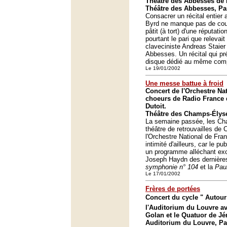
Théâtre des Abbesses de 
Théâtre des Abbesses, Pa
Consacrer un récital entier a
Byrd ne manque pas de cour
pâtit (à tort) d'une réputatio
pourtant le pari que relevai
claveciniste Andreas Staier
Abbesses. Un récital qui prél
disque dédié au même comp
Le 19/01/2002
Une messe battue à froid
Concert de l'Orchestre Na
choeurs de Radio France d
Dutoit.
Théâtre des Champs-Élysé
La semaine passée, les Ch
théâtre de retrouvailles de 
l'Orchestre National de Fran
intimité d'ailleurs, car le pu
un programme alléchant ex
Joseph Haydn des dernière
symphonie n° 104
et la
Pau
Le 17/01/2002
Frères de portées
Concert du cycle " Autour
l'Auditorium du Louvre av
Golan et le Quatuor de Jé
Auditorium du Louvre, Pa