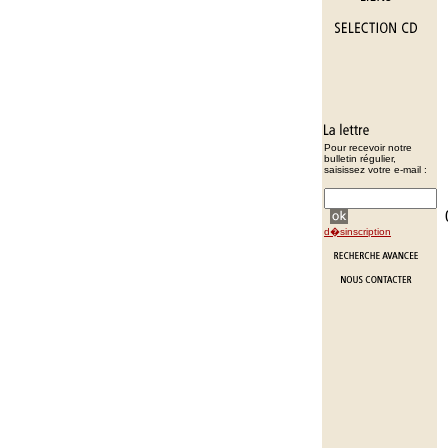
Pour recevoir notre
bulletin régulier,
saisissez votre e-mail :
d�sinscription