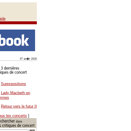
aide
07 ao�t 2026
Surexpositions
Lady Macbeth en
ammes
Retour vers le futur II
ous les concerts
]