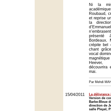
Ni la mi
académiqu
Roubaud, cr
et reprise u
la directi
d’Emmanue
n’embrasen
présenté 
Bordeaux. 
crépite bel
chant grâc
vocal domin
magnétique
Heever,
découvrira 
mai.
Par Mehdi MA
15/04/2011
La délivrance 
Version de con
Barbe-Bleue d
direction de J
salle Pleyel, P