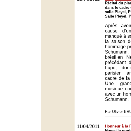
Récital du pia
dans le cadre 
salle Pleyel, P
Salle Pleyel, 
Après avoi
cause d’un
manqué à so
la saison d
hommage pr
Schumann,
brésilien N
précédant 
Lupu, donn
parisien a
cadre de la 
Une gran
musique co
avec un ho
Schumann.
Par Olivier B
11/04/2011
Honneur à la F
Nouvelle prod