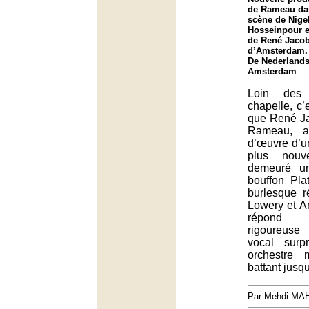
de Rameau da
scène de Nige
Hosseinpour et
de René Jacob
d’Amsterdam.
De Nederlands
Amsterdam
Loin des 
chapelle, c
que René Ja
Rameau, a
d’œuvre d’u
plus nouv
demeuré un
bouffon Pla
burlesque r
Lowery et A
répond l
rigoureuse
vocal surp
orchestre 
battant jusqu
Par Mehdi MA