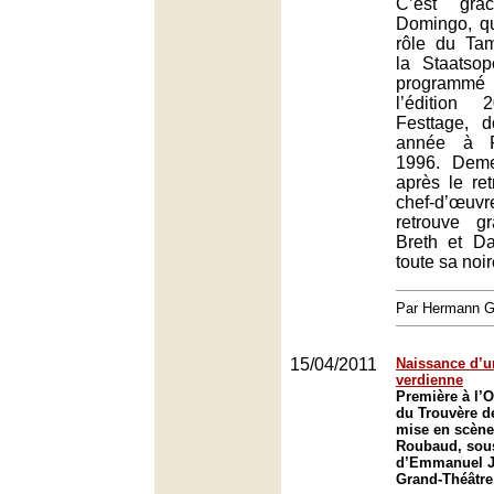
C’est grâ
Domingo, qui
rôle du Ta
la Staatso
programmé
l’édition
Festtage, 
année à P
1996. Deme
après le ret
chef-d’œuv
retrouve g
Breth et D
toute sa noir
Par Hermann
15/04/2011
Naissance d’u
verdienne
Première à l’
du Trouvère de
mise en scène
Roubaud, sous
d’Emmanuel J
Grand-Théâtre