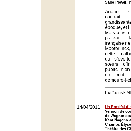
Salle Pleyel, 
Ariane et
connaît 
grandissa
époque, et il
Mais ainsi 
plateau, l
française ne 
Maeterlinck,
cette malh
qui s’évert
sœurs d’in
public n’e
un mot, l
demeure-t-el
Par Yannick M
14/04/2011
Un Parsifal d’
Version de con
de Wagner sou
Kent Nagano a
Champs-Élysée
Théâtre des C