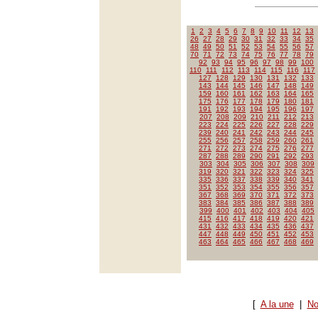
1
2
3
4
5
6
7
8
9
10
11
12
13
26
27
28
29
30
31
32
33
34
35
48
49
50
51
52
53
54
55
56
57
70
71
72
73
74
75
76
77
78
79
92
93
94
95
96
97
98
99
100
110
111
112
113
114
115
116
117
127
128
129
130
131
132
133
143
144
145
146
147
148
149
159
160
161
162
163
164
165
175
176
177
178
179
180
181
191
192
193
194
195
196
197
207
208
209
210
211
212
213
223
224
225
226
227
228
229
239
240
241
242
243
244
245
255
256
257
258
259
260
261
271
272
273
274
275
276
277
287
288
289
290
291
292
293
303
304
305
306
307
308
309
319
320
321
322
323
324
325
335
336
337
338
339
340
341
351
352
353
354
355
356
357
367
368
369
370
371
372
373
383
384
385
386
387
388
389
399
400
401
402
403
404
405
415
416
417
418
419
420
421
431
432
433
434
435
436
437
447
448
449
450
451
452
453
463
464
465
466
467
468
469
[
A la une
|
No