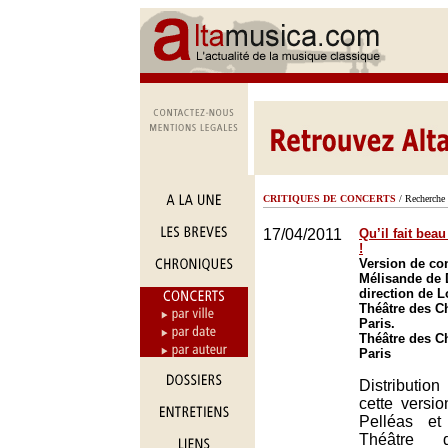
CRITIQUES DE CONCERTS
/ Recherche 
17/04/2011
Qu’il fait bea
!
Version de con
Mélisande de 
direction de 
Théâtre des C
Paris.
Théâtre des C
Paris
Distributi
cette versi
Pelléas et
Théâtre 