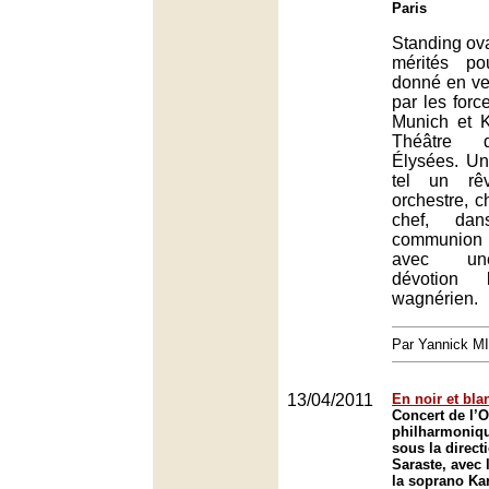
Paris
Standing ova
mérités po
donné en ve
par les forc
Munich et 
Théâtre 
Élysées. Un
tel un rêv
orchestre, c
chef, da
communion d
avec une
dévotion l
wagnérien.
Par Yannick M
13/04/2011
En noir et bla
Concert de l’O
philharmoniq
sous la direc
Saraste, avec 
la soprano Kar