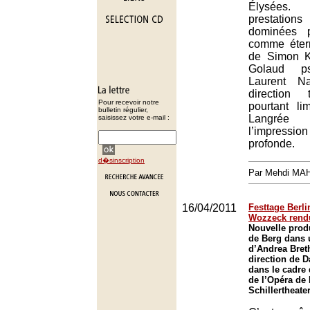
Élysées. 
prestations
dominées p
comme éter
de Simon K
Golaud ps
Laurent Na
direction 
Pour recevoir notre
pourtant l
bulletin régulier,
Langrée
saisissez votre e-mail :
l’impres
profonde.
d�sinscription
Par Mehdi MA
16/04/2011
Festtage Berlin
Wozzeck rendu
Nouvelle prod
de Berg dans 
d’Andrea Breth
direction de 
dans le cadre 
de l’Opéra de 
Schillertheater