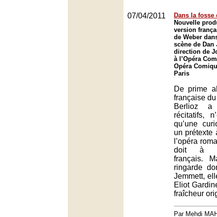
07/04/2011
Dans la fosse
Nouvelle prod
version frança
de Weber dan
scène de Dan 
direction de J
à l’Opéra Com
Opéra Comique
Paris
De prime ab
française du
Berlioz a
récitatifs, 
qu’une curi
un prétexte 
l’opéra rom
doit à l’
français. M
ringarde do
Jemmett, el
Eliot Gardine
fraîcheur ori
Par Mehdi MA