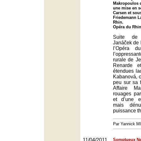
Makropoulos 
une mise en s
Carsen et sous
Friedemann La
Rhin.
Opéra du Rhin
Suite de 
Janáček de 
l’Opéra d
l’oppressa
rurale de Je
Renarde et
étendues la
Kabanová, o
peu sur sa 
Affaire Ma
rouages par
et d’une ex
mais dénu
puissance th
Par Yannick M
11/04/2011
Somptueux Ne