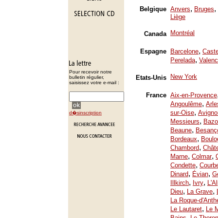
,
,
Belgique
Anvers
Bruges
Liège
Montréal
Canada
,
Espagne
Barcelone
Caste
,
Perelada
Valenc
Pour recevoir notre
New York
Etats-Unis
bulletin régulier,
saisissez votre e-mail :
France
Aix-en-Provence
,
Angoulême
Arle
,
sur-Oise
Avigno
d�sinscription
,
Messieurs
Bazo
,
Beaune
Besanç
,
Bordeaux
Boulo
,
Chambord
Chât
,
,
Marne
Colmar
,
Condette
Courb
,
,
Dinard
Évian
Ge
,
,
Illkirch
Ivry
L'A
,
,
Dieu
La Grave
La Roque-d'Anth
,
Le Lautaret
Le 
,
Bains
Le Thoron