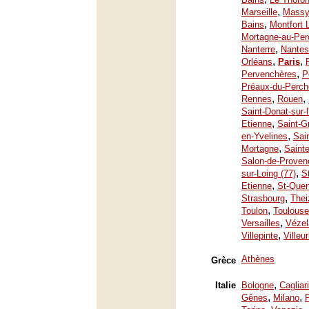
,
Marseille
Mass
,
Bains
Montfort 
Mortagne-au-Per
,
Nanterre
Nantes
,
,
Orléans
Paris
,
Pervenchères
P
Préaux-du-Perch
,
,
Rennes
Rouen
Saint-Donat-sur-
,
Etienne
Saint-G
,
en-Yvelines
Sai
,
Mortagne
Saint
Salon-de-Proven
,
sur-Loing (77)
S
,
Etienne
St-Quen
,
Strasbourg
Thei
,
Toulon
Toulouse
,
Versailles
Vézel
,
Villepinte
Villeu
Athènes
Grèce
,
Italie
Bologne
Cagliari
,
,
Gênes
Milano