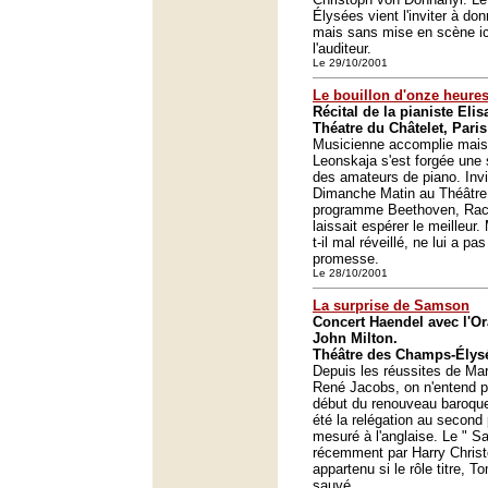
Élysées vient l'inviter à d
mais sans mise en scène ico
l'auditeur.
Le 29/10/2001
Le bouillon d'onze heure
Récital de la pianiste Eli
Théatre du Châtelet, Paris
Musicienne accomplie mais 
Leonskaja s'est forgée une 
des amateurs de piano. Inv
Dimanche Matin au Théâtre 
programme Beethoven, Rac
laissait espérer le meilleur
t-il mal réveillé, ne lui a pas
promesse.
Le 28/10/2001
La surprise de Samson
Concert Haendel avec l'O
John Milton.
Théâtre des Champs-Élysé
Depuis les réussites de Ma
René Jacobs, on n'entend 
début du renouveau baroqu
été la relégation au second
mesuré à l'anglaise. Le " S
récemment par Harry Christ
appartenu si le rôle titre, T
sauvé.