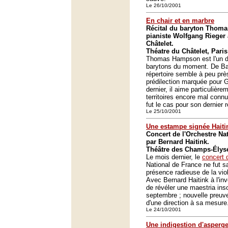
Le 26/10/2001
En chair et en marbre
Récital du baryton Thom
pianiste Wolfgang Rieger
Châtelet.
Théatre du Châtelet, Paris
Thomas Hampson est l'un d
barytons du moment. De Bac
répertoire semble à peu prè
prédilection marquée pour 
dernier, il aime particulièr
territoires encore mal con
fut le cas pour son dernier r
Le 25/10/2001
Une estampe signée Haiti
Concert de l'Orchestre Na
par Bernard Haitink.
Théâtre des Champs-Élysé
Le mois dernier, le
concert 
National de France ne fut s
présence radieuse de la vio
Avec Bernard Haitink à l'inv
de révéler une maestria in
septembre ; nouvelle preuve
d'une direction à sa mesure
Le 24/10/2001
Une indigestion d'asperg