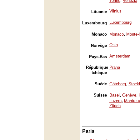
,
Torino
Venezia
Vilnius
Lituanie
Luxembourg
Luxembourg
,
Monaco
Monaco
Monte-
Oslo
Norvège
Amsterdam
Pays-Bas
République
Praha
tchèque
,
Suède
Göteborg
Stock
,
,
Suisse
Basel
Genève
,
Luzern
Montreu
Zürich
Paris