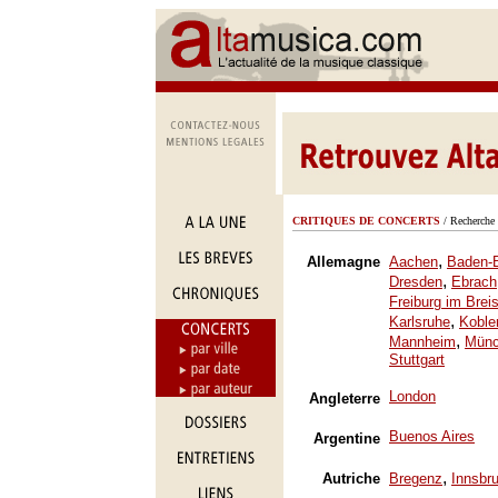
CRITIQUES DE CONCERTS
/ Recherche 
,
Allemagne
Aachen
Baden-
,
Dresden
Ebrach
Freiburg im Brei
,
Karlsruhe
Koble
,
Mannheim
Mün
Stuttgart
London
Angleterre
Buenos Aires
Argentine
,
Autriche
Bregenz
Innsbr