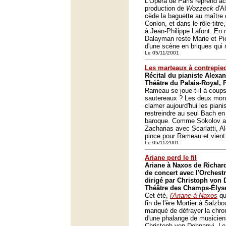
L'Opéra de Paris reprend a
production de
Wozzeck
d'Al
cède la baguette au maître
Conlon, et dans le rôle-tit
à Jean-Philippe Lafont. En 
Dalayman reste Marie et Pier
d'une scène en briques qui 
Le 05/11/2001
Les marteaux à contrepie
Récital du pianiste Alexa
Théâtre du Palais-Royal, 
Rameau se joue-t-il à coup
sautereaux ? Les deux mon
clamer aujourd'hui les piani
restreindre au seul Bach en
baroque. Comme Sokolov a
Zacharias avec Scarlatti, 
pince pour Rameau et vient d
Le 05/11/2001
Ariane perd le fil
Ariane à Naxos de Richar
de concert avec l'Orchest
dirigé par Christoph von
Théâtre des Champs-Élysé
Cet été,
l'Ariane à Naxos
qu
fin de l'ère Mortier à Salzbo
manqué de défrayer la chron
d'une phalange de musiciens
Christoph von Dohnanyi. L