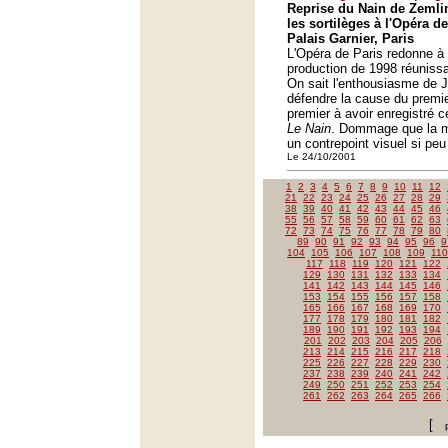
Reprise du Nain de Zemlin
les sortilèges à l'Opéra de
Palais Garnier, Paris
L'Opéra de Paris redonne 
production de 1998 réuniss
On sait l'enthousiasme de 
défendre la cause du premier,
premier à avoir enregistré c
Le Nain
. Dommage que la mi
un contrepoint visuel si peu
Le 24/10/2001
1
2
3
4
5
6
7
8
9
10
11
12
21
22
23
24
25
26
27
28
29
38
39
40
41
42
43
44
45
46
55
56
57
58
59
60
61
62
63
72
73
74
75
76
77
78
79
80
89
90
91
92
93
94
95
96
9
104
105
106
107
108
109
110
117
118
119
120
121
122
129
130
131
132
133
134
141
142
143
144
145
146
153
154
155
156
157
158
165
166
167
168
169
170
177
178
179
180
181
182
189
190
191
192
193
194
201
202
203
204
205
206
213
214
215
216
217
218
225
226
227
228
229
230
237
238
239
240
241
242
249
250
251
252
253
254
261
262
263
264
265
266
[