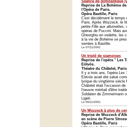
Séance de gymnastique lyr
Reprise de La Bohème de
l'Opéra de Paris.
Opéra Bastille, Paris
C'est décidément le temps d
Paris. Après
Wozzeck, le Na
petite Fille aux allumettes
, 
opéras de Puccini. Mais av
Gheorghiu en vedette, les c
à la vie de
Bohème
se pres
serrées à Bastille.
Le 07/11/2001
Un triplé de siamoises
Reprise de l'opéra " Les T
Eötvös.
Théatre du Châtelet, Paris
Il y a trois ans, l'opéra
Les 
Eötvös avait été salué com
lyrique du vingtième siècle 
Châtelet était l'occasion de
l'oeuvre méritait d'être trait
Soldaten
de Zimmermann o
Ligeti.
Le 06/11/2001
Un Wozzeck à plus de cen
Reprise de Wozzeck d'Alb
en scène de Pierre Stross
Opéra Bastille, Paris