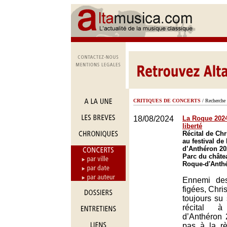
CRITIQUES DE CONCERTS
/ Recherche 
18/08/2024
La Roque 2024 
liberté
Récital de Chr
au festival de
d’Anthéron 20
Parc du châte
Roque-d'Anth
Ennemi des 
figées, Chri
toujours su
récital 
d’Anthéron
pas à la rè