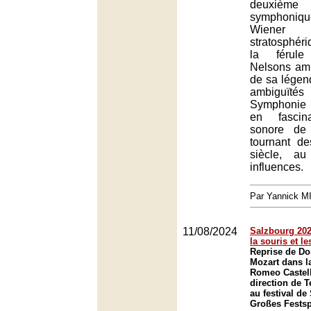
deuxièm
symphoniq
Wiener Ph
stratosphér
la férule
Nelsons ami
de sa légend
ambigu
Symphonie 
en fascina
sonore de
tournant d
siècle, au
influences.
Par Yannick 
11/08/2024
Salzbourg 2024
la souris et l
Reprise de Do
Mozart dans l
Romeo Castell
direction de 
au festival de
Großes Festsp