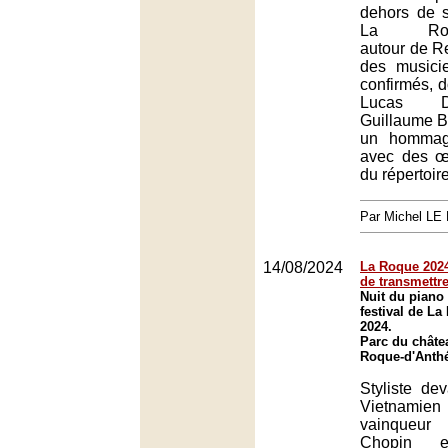
dehors de 
La Roque
autour de 
des musici
confirmés, d
Lucas D
Guillaume B
un hommage
avec des œ
du répertoire
Par Michel L
14/08/2024
La Roque 2024 
de transmettr
Nuit du piano 
festival de L
2024.
Parc du châte
Roque-d'Anth
Styliste dev
Vietnamien
vainqueur
Chopin 