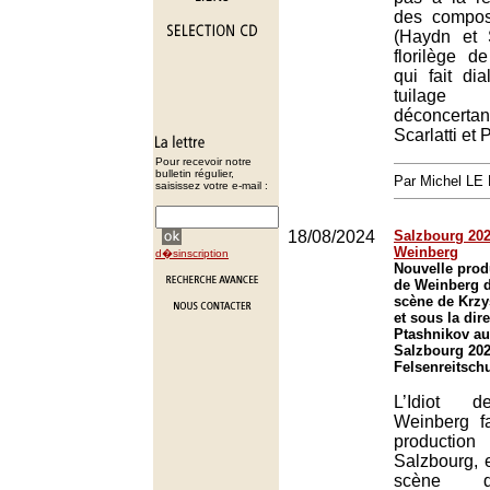
des compos
(Haydn et 
florilège d
qui fait di
tuilage
déconcert
Scarlatti et 
Pour recevoir notre
bulletin régulier,
Par Michel L
saisissez votre e-mail :
18/08/2024
Salzbourg 2024
Weinberg
d�sinscription
Nouvelle produ
de Weinberg 
scène de Krzy
et sous la dir
Ptashnikov au 
Salzbourg 202
Felsenreitsch
L’Idiot d
Weinberg fa
productio
Salzbourg, 
scène d