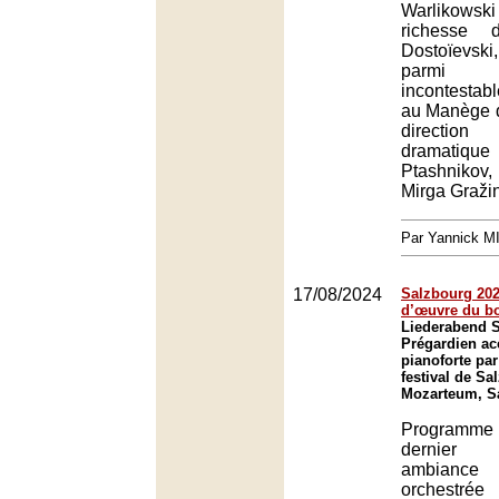
Warlikowsk
richesse
Dostoïevski,
parmi 
incontesta
au Manège d
directio
dramati
Ptashnikov
Mirga Gražin
Par Yannick 
17/08/2024
Salzbourg 2024
d’œuvre du b
Liederabend S
Prégardien a
pianoforte par
festival de Sa
Mozarteum, S
Programm
dernier 
ambianc
orchestrée