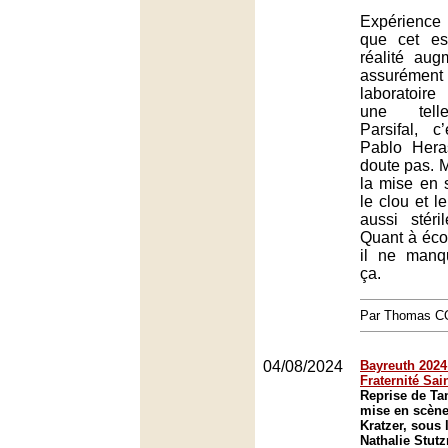
Expérienc
que cet es
réalité augm
assurémen
laboratoir
une telle
Parsifal, c
Pablo Hera
doute pas. M
la mise en 
le clou et l
aussi stéri
Quant à éco
il ne manq
ça.
Par Thomas 
04/08/2024
Bayreuth 2024 
Fraternité Sai
Reprise de Ta
mise en scène
Kratzer, sous 
Nathalie Stutz