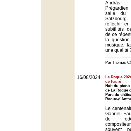
András S
Prégardien
salle du 
Salzbourg.
réfléchir e
subtilités de
de ce répert
la question
musique, la 
une qualité 
Par Thomas 
16/08/2024
La Roque 2024 
de Fauré
Nuit du piano 
de La Roque d
Parc du châte
Roque-d'Anth
Le centenai
Gabriel Fa
de redé
compositeu
souvent 