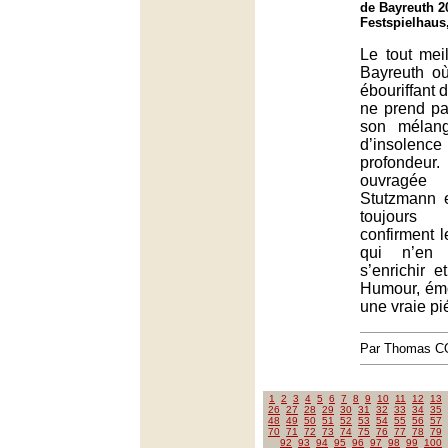
de Bayreuth 2
Festspielhaus
Le tout meil
Bayreuth o
ébouriffant 
ne prend pa
son mélang
d’insol
profondeur
ouvragée
Stutzmann et
toujours
confirment 
qui n’en 
s’enrichir e
Humour, émo
une vraie pi
Par Thomas 
1
2
3
4
5
6
7
8
9
10
11
12
13
26
27
28
29
30
31
32
33
34
35
48
49
50
51
52
53
54
55
56
57
70
71
72
73
74
75
76
77
78
79
92
93
94
95
96
97
98
99
100