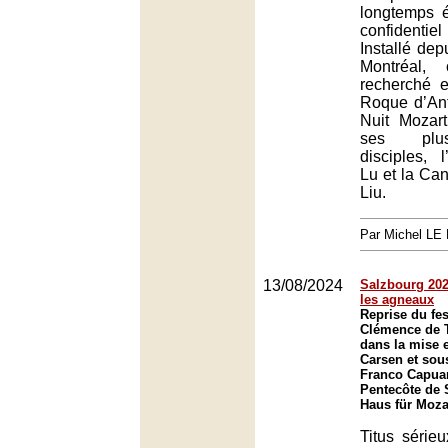
longtemps 
confident
Installé dep
Montréal,
recherché es
Roque d’An
Nuit Mozar
ses plus
disciples, 
Lu et la Ca
Liu.
Par Michel L
13/08/2024
Salzbourg 2024
les agneaux
Reprise du fes
Clémence de T
dans la mise 
Carsen et sous
Franco Capuan
Pentecôte de 
Haus für Moza
Titus sérieu