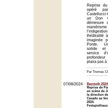
Reprise d
opéré pa
Castellucci
un Don Gi
démesure 
maniérisme d
l’indiges
théâtralité 
imaginée 
Ponte. Un
solide e
service d
profondeu
plaira pas à
Par Thomas 
07/08/2024
Bayreuth 2024 
Reprise de Par
en scène de J
la direction d
Casado au fes
2024.
Festspielhaus