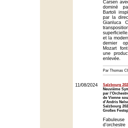
Carsen avec
dominé pa
Bartoli insp
par la direc
Gianluca 
transpos
superficiell
et la moder
dernier o
Mozart fo
une product
enlevée.
Par Thomas 
11/08/2024
Salzbourg 202
Neuvième Sym
par l’Orchest
de Vienne sou
d’Andris Nelso
Salzbourg 202
Großes Festsp
Fabuleu
d’orches