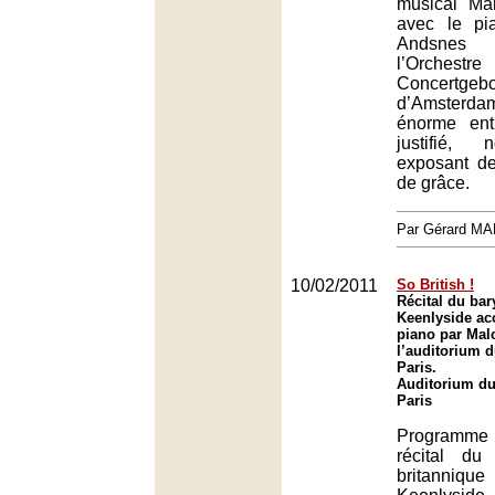
musical Ma
avec le pi
Andsnes 
l’Orches
Concertgeb
d’Amsterda
énorme ent
justifié,
exposant de
de grâce.
Par Gérard M
10/02/2011
So British !
Récital du ba
Keenlyside a
piano par Mal
l’auditorium 
Paris.
Auditorium du
Paris
Programme o
récital du
britann