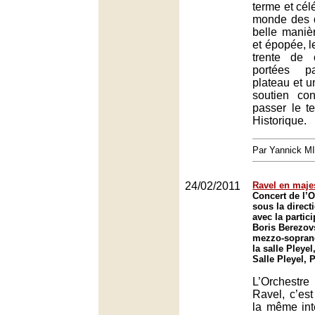
terme et cél
monde des d
belle manièr
et épopée, l
trente de 
portées p
plateau et u
soutien con
passer le t
Historique.
Par Yannick M
24/02/2011
Ravel en maje
Concert de l’O
sous la direc
avec la partic
Boris Berezovs
mezzo-sopran
la salle Pleyel
Salle Pleyel, 
L’Orchestr
Ravel, c’es
la même int