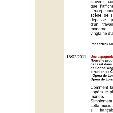
s’avère co
que l’affic
l’exception
scène de H
dépasse pa
d’un trava
moderne…
vingtaine d’
Par Yannick M
18/02/2011
Une espagnol
Nouvelle prod
de Bizet dans
de Carlos Wag
direction de C
l’Opéra de Lor
Opéra de Lorr
Comment fau
l’opéra le p
monde,
Simplement
cette musiq
si frança