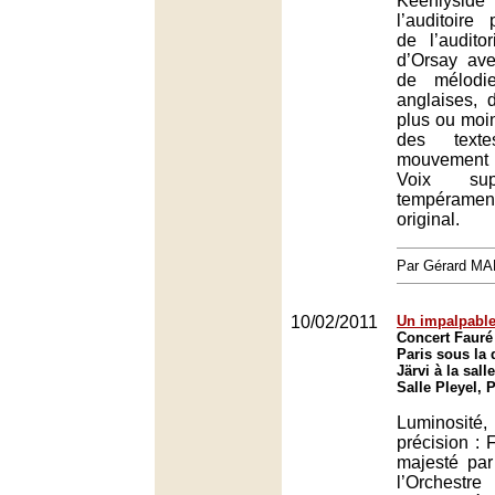
Keenlys
l’auditoire
de l’audit
d’Orsay av
de mélodie
anglaises, 
plus ou moi
des text
mouvement 
Voix sup
tempéramen
original.
Par Gérard M
10/02/2011
Un impalpable
Concert Fauré 
Paris sous la 
Järvi à la sall
Salle Pleyel, 
Luminosité,
précision : 
majesté par
l’Orchestr