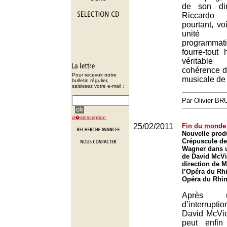
de son dir
Riccardo
pourtant, vo
unité
programmat
fourre-tout 
véritable
cohérence d
Pour recevoir notre
musicale de 
bulletin régulier,
saisissez votre e-mail :
Par Olivier B
d�sinscription
25/02/2011
Fin du monde
Nouvelle prod
Crépuscule de
Wagner dans 
de David McVi
direction de M
l’Opéra du Rh
Opéra du Rhin
Après 
d’interrupt
David McVic
peut enfin