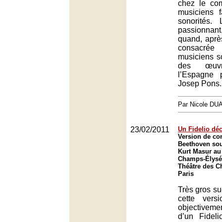
chez le com
musiciens 
sonorités. 
passionna
quand, apr
consacrée 
musiciens s
des œuvr
l’Espagne 
Josep Pons.
Par Nicole DU
23/02/2011
Un Fidelio dé
Version de con
Beethoven sou
Kurt Masur au
Champs-Élysée
Théâtre des C
Paris
Très gros su
cette vers
objectivem
d’un Fidel