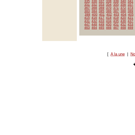
335
336
337
338
339
340
341
351
352
353
354
355
356
357
367
368
369
370
371
372
373
383
384
385
386
387
388
389
399
400
401
402
403
404
405
415
416
417
418
419
420
421
431
432
433
434
435
436
437
447
448
449
450
451
452
453
463
464
465
466
467
468
469
[
A la une
|
No