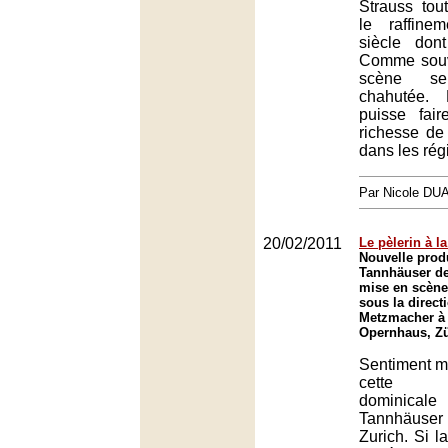
Strauss tou
le raffine
siècle dont
Comme souv
scène s
chahutée. 
puisse fai
richesse de
dans les rég
Par Nicole DU
20/02/2011
Le pèlerin à la
Nouvelle prod
Tannhäuser d
mise en scène
sous la direct
Metzmacher à 
Opernhaus, Zü
Sentiment mi
cette re
dominical
Tannhäuser
Zurich. Si l