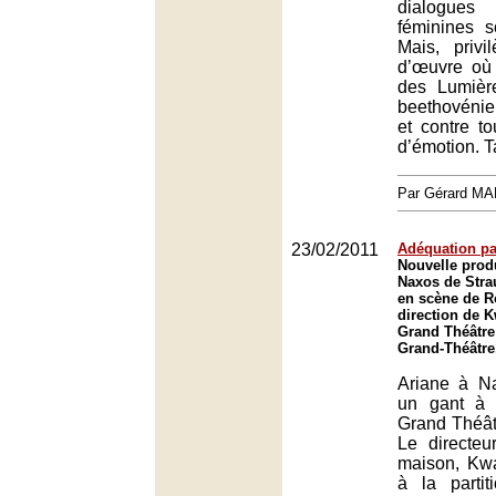
dialogues
féminines s
Mais, privi
d’œuvre où 
des Lumièr
beethovéni
et contre t
d’émotion. T
Par Gérard M
23/02/2011
Adéquation pa
Nouvelle prod
Naxos de Stra
en scène de Ro
direction de 
Grand Théâtre
Grand-Théâtre
Ariane à N
un gant à 
Grand Théât
Le directeu
maison, Kw
à la parti