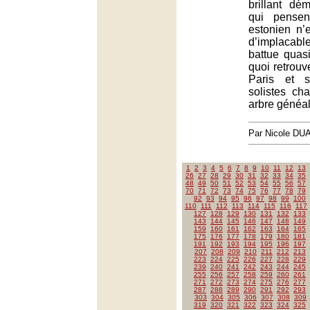
brillant dé
qui pensen
estonien n’
d’implacable
battue quasi
quoi retrouv
Paris et s
solistes ch
arbre généa
Par Nicole DU
1
2
3
4
5
6
7
8
9
10
11
12
13
26
27
28
29
30
31
32
33
34
35
48
49
50
51
52
53
54
55
56
57
70
71
72
73
74
75
76
77
78
79
92
93
94
95
96
97
98
99
100
110
111
112
113
114
115
116
117
127
128
129
130
131
132
133
143
144
145
146
147
148
149
159
160
161
162
163
164
165
175
176
177
178
179
180
181
191
192
193
194
195
196
197
207
208
209
210
211
212
213
223
224
225
226
227
228
229
239
240
241
242
243
244
245
255
256
257
258
259
260
261
271
272
273
274
275
276
277
287
288
289
290
291
292
293
303
304
305
306
307
308
309
319
320
321
322
323
324
325