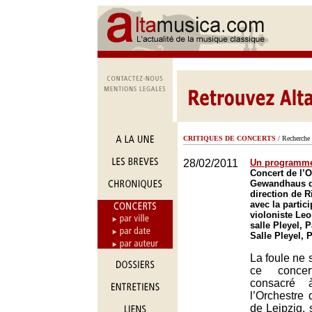
CRITIQUES DE CONCERTS
/ Recherche 
28/02/2011
Un programme
Concert de l’
Gewandhaus de
direction de R
avec la partic
violoniste Le
salle Pleyel, P
Salle Pleyel, 
La foule ne 
ce concer
consacré 
l’Orchestr
de Leipzig, 