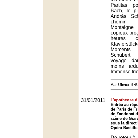
Partitas p
Bach, le pi
András Sch
chemin 
Montaigne 
copieux pr
heures c
Klavierstück
Moments 
Schubert.
voyage da
moins ardu
Immense tri
Par Olivier B
31/01/2011
L’apothéose d
Entrée au répe
de Paris de F
de Zandonai d
scène de Giar
sous la direct
Opéra Bastille
De retour à 