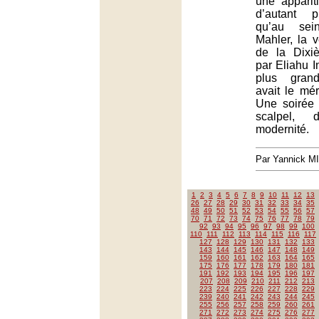
une apparit
d’autant p
qu’au sei
Mahler, la 
de la Dixi
par Eliahu I
plus grand
avait le mér
Une soirée
scalpel, d
modernité.
Par Yannick M
1
2
3
4
5
6
7
8
9
10
11
12
13
26
27
28
29
30
31
32
33
34
35
48
49
50
51
52
53
54
55
56
57
70
71
72
73
74
75
76
77
78
79
92
93
94
95
96
97
98
99
100
110
111
112
113
114
115
116
117
127
128
129
130
131
132
133
143
144
145
146
147
148
149
159
160
161
162
163
164
165
175
176
177
178
179
180
181
191
192
193
194
195
196
197
207
208
209
210
211
212
213
223
224
225
226
227
228
229
239
240
241
242
243
244
245
255
256
257
258
259
260
261
271
272
273
274
275
276
277