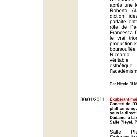
après une 
Roberto Al
diction idé
parfaite ent
rôle de Pa
Francesca D
le vrai tri
production k
boursouflé
Riccardo 
véritabl
esthétique
l’académisme
Par Nicole DU
30/01/2011
Exubérant mai
Concert de l’O
philharmoniq
sous la direct
Dudamel à la s
Salle Pleyel, 
Salle Pl