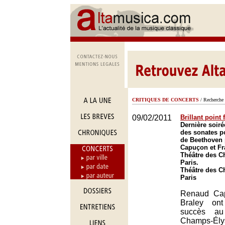
CRITIQUES DE CONCERTS
/ Recherche 
09/02/2011
Brillant point 
Dernière soiré
des sonates p
de Beethoven
Capuçon et Fr
Théâtre des C
Paris.
Théâtre des C
Paris
Renaud Cap
Braley on
succès au
Champs-É