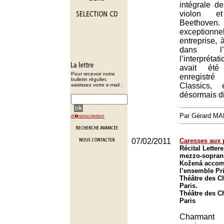
intégrale d
violon 
Beethoven.
exceptionn
entreprise,
dans l’
l’interprétat
avait été 
Pour recevoir notre
enregistr
bulletin régulier,
Classics, 
saisissez votre e-mail :
désormais d
Par Gérard M
d�sinscription
07/02/2011
Caresses aux 
Récital Letter
mezzo-sopran
Kožená accom
l’ensemble Pr
Théâtre des C
Paris.
Théâtre des C
Paris
Charman