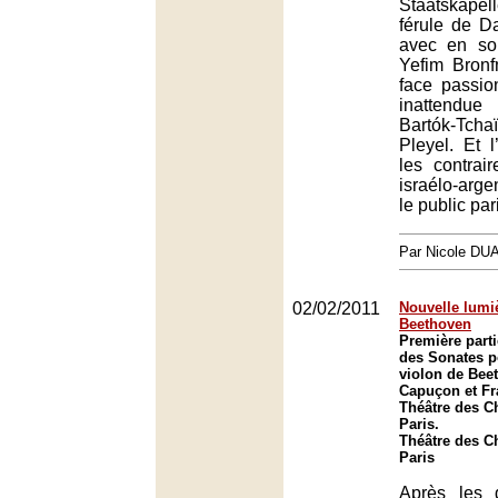
Staatskapell
férule de D
avec en sol
Yefim Bron
face passi
inattendue
Bartók-Tchaï
Pleyel. Et l
les contrai
israélo-argen
le public par
Par Nicole DU
02/02/2011
Nouvelle lumi
Beethoven
Première parti
des Sonates p
violon de Bee
Capuçon et Fr
Théâtre des C
Paris.
Théâtre des C
Paris
Après les 