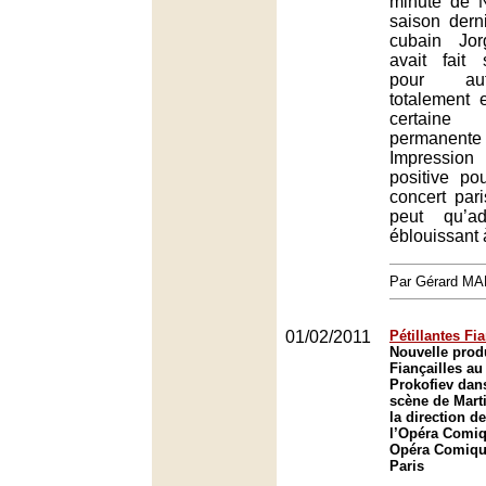
minute de N
saison derni
cubain Jor
avait fait
pour aut
totalement 
certain
permanent
Impression
positive p
concert par
peut qu’a
éblouissant 
Par Gérard M
01/02/2011
Pétillantes Fia
Nouvelle prod
Fiançailles au
Prokofiev dan
scène de Mart
la direction d
l’Opéra Comiq
Opéra Comique
Paris