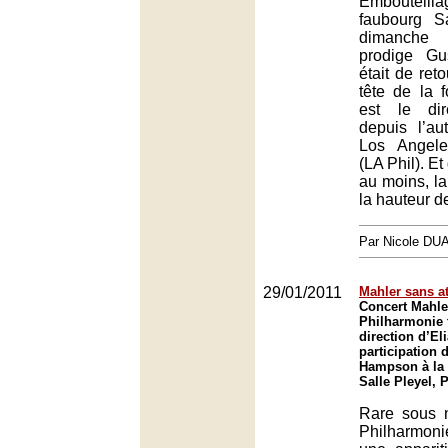
Embouteil
faubourg S
dimanche 
prodige Gu
était de reto
tête de la f
est le dir
depuis l’a
Los Angele
(LA Phil). E
au moins, la
la hauteur de
Par Nicole DU
29/01/2011
Mahler sans a
Concert Mahle
Philharmonie 
direction d’El
participation
Hampson à la s
Salle Pleyel, 
Rare sous n
Philharmonie