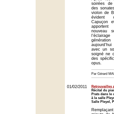
soirées de 
des sonate
violon de B
évident
Capuçon et
apportent
nouveau s
l’éclairag
générati
aujourd’hui
avec un so
soigné ne 
des spécifi
opus.
Par Gérard M
01/02/2011
Retrouvailles 
Récital du pia
Prats dans le 
à la salle Pley
Salle Pleyel, 
Remplaçan