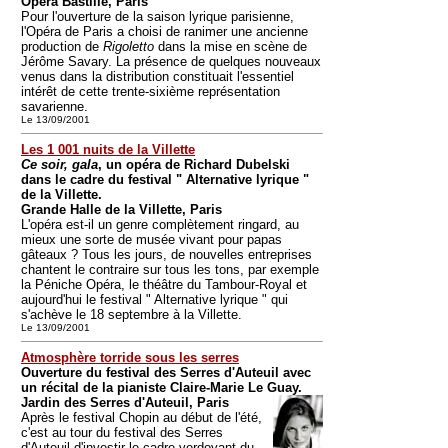
Opéra Bastille, Paris
Pour l'ouverture de la saison lyrique parisienne,
l'Opéra de Paris a choisi de ranimer une ancienne
production de
Rigoletto
dans la mise en scène de
Jérôme Savary. La présence de quelques nouveaux
venus dans la distribution constituait l'essentiel
intérêt de cette trente-sixième représentation
savarienne.
Le 13/09/2001
Les 1 001 nuits de la Villette
Ce soir, gala
, un opéra de Richard Dubelski
dans le cadre du festival " Alternative lyrique "
de la Villette.
Grande Halle de la Villette, Paris
L'opéra est-il un genre complètement ringard, au
mieux une sorte de musée vivant pour papas
gâteaux ? Tous les jours, de nouvelles entreprises
chantent le contraire sur tous les tons, par exemple
la Péniche Opéra, le théâtre du Tambour-Royal et
aujourd'hui le festival " Alternative lyrique " qui
s'achève le 18 septembre à la Villette.
Le 13/09/2001
Atmosphère torride sous les serres
Ouverture du festival des Serres d'Auteuil avec
un récital de la pianiste Claire-Marie Le Guay.
Jardin des Serres d'Auteuil, Paris
Après le festival Chopin au début de l'été,
c'est au tour du festival des Serres
d'Auteuil d'investir le cadre verdoyant du