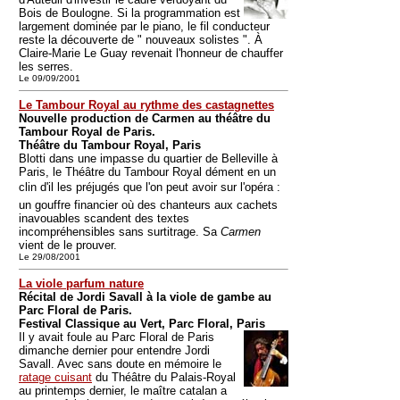
Bois de Boulogne. Si la programmation est
largement dominée par le piano, le fil conducteur
reste la découverte de " nouveaux solistes ". À
Claire-Marie Le Guay revenait l'honneur de chauffer
les serres.
Le 09/09/2001
Le Tambour Royal au rythme des castagnettes
Nouvelle production de Carmen au théâtre du
Tambour Royal de Paris.
Théâtre du Tambour Royal, Paris
Blotti dans une impasse du quartier de Belleville à
Paris, le Théâtre du Tambour Royal dément en un
clin d'il les préjugés que l'on peut avoir sur l'opéra :
un gouffre financier où des chanteurs aux cachets
inavouables scandent des textes
incompréhensibles sans surtitrage. Sa
Carmen
vient de le prouver.
Le 29/08/2001
La viole parfum nature
Récital de Jordi Savall à la viole de gambe au
Parc Floral de Paris.
Festival Classique au Vert, Parc Floral, Paris
Il y avait foule au Parc Floral de Paris
dimanche dernier pour entendre Jordi
Savall. Avec sans doute en mémoire le
ratage cuisant
du Théâtre du Palais-Royal
au printemps dernier, le maître catalan a