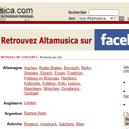
CRITIQUES DE CONCERTS
/ Recherche par ville
,
,
,
,
Allemagne
Aachen
Baden-Baden
Bayreuth
Berlin
,
,
,
,
Dresden
Ebrach
Essen
Frankfurt
,
,
Freiburg im Breisgau
Hamburg
,
,
,
,
Karlsruhe
Koblenz
Köln
Leipzig
,
,
,
Mannheim
München
Osnabrück
Stuttgart
fl
London
Angleterre
Buenos Aires
Argentine
[
T
,
,
,
Autriche
Bregenz
Innsbruck
Salzburg
Wien