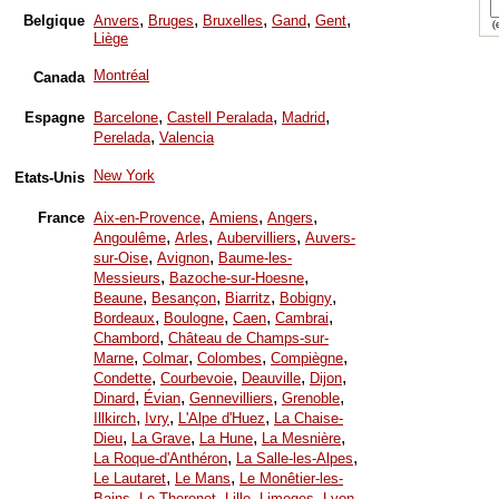
,
,
,
,
,
Belgique
Anvers
Bruges
Bruxelles
Gand
Gent
(e
Liège
Montréal
Canada
,
,
,
Espagne
Barcelone
Castell Peralada
Madrid
,
Perelada
Valencia
New York
Etats-Unis
,
,
,
France
Aix-en-Provence
Amiens
Angers
,
,
,
Angoulême
Arles
Aubervilliers
Auvers-
,
,
sur-Oise
Avignon
Baume-les-
,
,
Messieurs
Bazoche-sur-Hoesne
,
,
,
,
Beaune
Besançon
Biarritz
Bobigny
,
,
,
,
Bordeaux
Boulogne
Caen
Cambrai
,
Chambord
Château de Champs-sur-
,
,
,
,
Marne
Colmar
Colombes
Compiègne
,
,
,
,
Condette
Courbevoie
Deauville
Dijon
,
,
,
,
Dinard
Évian
Gennevilliers
Grenoble
,
,
,
Illkirch
Ivry
L'Alpe d'Huez
La Chaise-
,
,
,
,
Dieu
La Grave
La Hune
La Mesnière
,
,
La Roque-d'Anthéron
La Salle-les-Alpes
,
,
Le Lautaret
Le Mans
Le Monêtier-les-
,
,
,
,
,
Bains
Le Thoronet
Lille
Limoges
Lyon