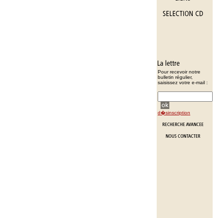
Pour recevoir notre
bulletin régulier,
saisissez votre e-mail :
d�sinscription