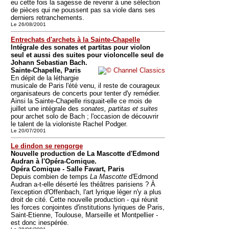
eu cette fois la sagesse de revenir à une sélection
de pièces qui ne poussent pas sa viole dans ses
derniers retranchements.
Le 26/08/2001
Entrechats d'archets à la Sainte-Chapelle
Intégrale des sonates et partitas pour violon
seul et aussi des suites pour violoncelle seul de
Johann Sebastian Bach.
Sainte-Chapelle, Paris
En dépit de la léthargie
musicale de Paris l'été venu, il reste de courageux
organisateurs de concerts pour tenter d'y remédier.
Ainsi la Sainte-Chapelle risquait-elle ce mois de
juillet une intégrale des
sonates, partitas et suites
pour archet solo de Bach ; l'occasion de découvrir
le talent de la violoniste Rachel Podger.
Le 20/07/2001
Le dindon se rengorge
Nouvelle production de La Mascotte d'Edmond
Audran à l'Opéra-Comique.
Opéra Comique - Salle Favart, Paris
Depuis combien de temps
La Mascotte
d'Edmond
Audran a-t-elle déserté les théâtres parisiens ? À
l'exception d'Offenbach, l'art lyrique léger n'y a plus
droit de cité. Cette nouvelle production - qui réunit
les forces conjointes d'institutions lyriques de Paris,
Saint-Etienne, Toulouse, Marseille et Montpellier -
est donc inespérée.