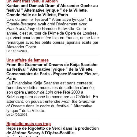
Un vent frais venu d'Albion
Kantan and Damask Drum d'Alexander Goehr au
festival " Alternative lyrique " de la Villette.
Grande Halle de la Villette, Paris
Lors du premier festival " Alternative lyrique ", la
Grande-Bretagne avait créé l'événement avec
Punch and Judy
de Harrison Birtwistle. Cette
année, c'est au tour de l'Almeida Opera de Londres,
qui vient pour la première fois en France, de se faire
remarquer avec les petits opéras japonais écrits par
Alexander Goehr.
Le 16/09/2001
Une affaire de femmes
From the Grammar of Dreams de Kaija Saariaho
au festival " Alternative lyrique " de la Villette.
Conservatoire de Paris - Espace Maurice Fleuret,
Paris
La Finlandaise Kaija Saariaho est sans conteste
l'une des vedettes musicales de cette fin d'année,
son opéra
L'amour de Loin
créé l'été 2000 à
Salzbourg sera donné fin novembre au Châtelet. En
attendant, on pouvait entendre
From the Grammar
of Dreams
dans le cadre du festival " Alternative
lyrique " de la Villette.
Le 14/09/2001
Rigoletto mais pas trop
Reprise de Rigoletto de Verdi dans la production
de Jérôme Savary à l'Opéra-Bastille.