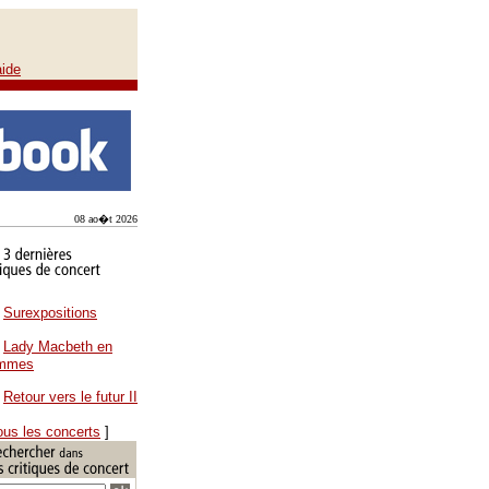
aide
08 ao�t 2026
Surexpositions
Lady Macbeth en
ammes
Retour vers le futur II
ous les concerts
]