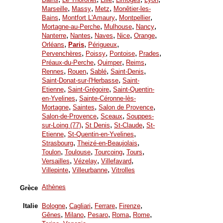
,
,
,
Marseille
Massy
Metz
Monêtier-les-
,
,
,
Bains
Montfort L'Amaury
Montpellier
,
,
,
Mortagne-au-Perche
Mulhouse
Nancy
,
,
,
,
,
Nanterre
Nantes
Naves
Nice
Orange
,
,
,
Orléans
Paris
Périgueux
,
,
,
,
Pervenchères
Poissy
Pontoise
Prades
,
,
,
Préaux-du-Perche
Quimper
Reims
,
,
,
,
Rennes
Rouen
Sablé
Saint-Denis
,
Saint-Donat-sur-l'Herbasse
Saint-
,
,
Etienne
Saint-Grégoire
Saint-Quentin-
,
en-Yvelines
Sainte-Céronne-lès-
,
,
,
Mortagne
Saintes
Salon de Provence
,
,
Salon-de-Provence
Sceaux
Souppes-
,
,
,
sur-Loing (77)
St Denis
St-Claude
St-
,
,
Etienne
St-Quentin-en-Yvelines
,
,
Strasbourg
Theizé-en-Beaujolais
,
,
,
,
Toulon
Toulouse
Tourcoing
Tours
,
,
,
Versailles
Vézelay
Villefavard
,
,
Villepinte
Villeurbanne
Vitrolles
Athènes
Grèce
,
,
,
,
Italie
Bologne
Cagliari
Ferrare
Firenze
,
,
,
,
,
Gênes
Milano
Pesaro
Roma
Rome