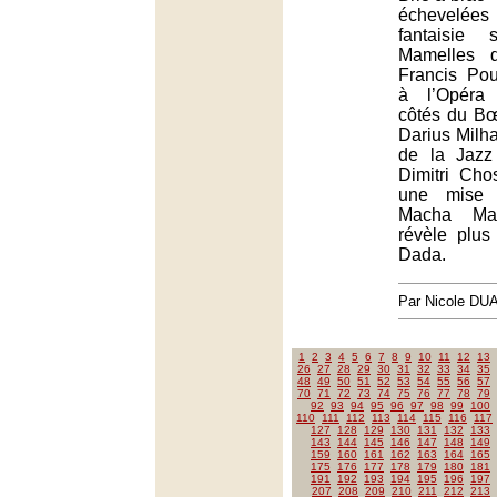
échevelé
fantaisie 
Mamelles d
Francis Pou
à l’Opéra
côtés du Bœu
Darius Milha
de la Jazz
Dimitri Cho
une mise
Macha Mak
révèle plu
Dada.
Par Nicole DU
1
2
3
4
5
6
7
8
9
10
11
12
13
26
27
28
29
30
31
32
33
34
35
48
49
50
51
52
53
54
55
56
57
70
71
72
73
74
75
76
77
78
79
92
93
94
95
96
97
98
99
100
110
111
112
113
114
115
116
117
127
128
129
130
131
132
133
143
144
145
146
147
148
149
159
160
161
162
163
164
165
175
176
177
178
179
180
181
191
192
193
194
195
196
197
207
208
209
210
211
212
213