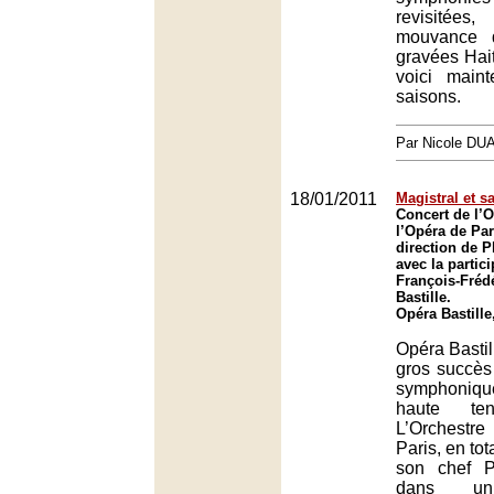
revisitées
mouvance d
gravées Hai
voici main
saisons.
Par Nicole DU
18/01/2011
Magistral et 
Concert de l’O
l’Opéra de Par
direction de P
avec la partic
François-Fréd
Bastille.
Opéra Bastille
Opéra Bastil
gros succès
symphoniq
haute ten
L’Orchestr
Paris, en to
son chef P
dans un