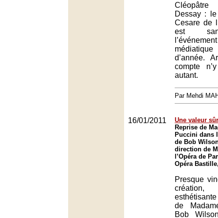
Cléopâtr
Dessay : le
Cesare de l
est san
l’événem
médiatiqu
d’année. Ar
compte n’y
autant.
Par Mehdi MA
16/01/2011
Une valeur sû
Reprise de Ma
Puccini dans 
de Bob Wilson
direction de M
l’Opéra de Par
Opéra Bastille
Presque vin
création, 
esthétisant
de Madame 
Bob Wilson