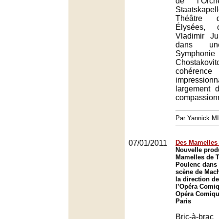
de l’Orc
Staatskapel
Théâtre 
Élysées,
Vladimir Jur
dans un
Symph
Chostako
cohéren
impression
largement d
compassionn
Par Yannick M
07/01/2011
Des Mamelles
Nouvelle prod
Mamelles de T
Poulenc dans
scène de Mach
la direction d
l’Opéra Comiq
Opéra Comique
Paris
Bric-à-b