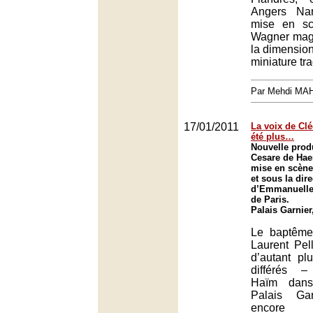
Angers Nan
mise en sc
Wagner magn
la dimension 
miniature tr
Par Mehdi MA
17/01/2011
La voix de Cléo
été plus…
Nouvelle prod
Cesare de Hae
mise en scène
et sous la dir
d’Emmanuelle
de Paris.
Palais Garnier
Le baptême
Laurent Pel
d’autant pl
différés –
Haïm dans
Palais Gar
encore 