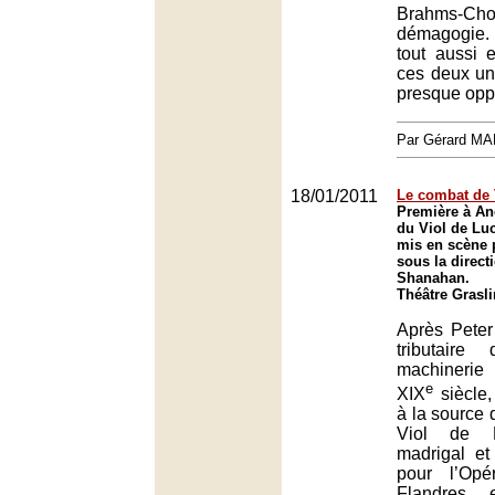
Brahms-Cho
démagogie.
tout aussi 
ces deux uni
presque opp
Par Gérard M
18/01/2011
Le combat de 
Première à An
du Viol de Luc
mis en scène 
sous la direct
Shanahan.
Théâtre Grasli
Après Peter
tributaire
machinerie
e
XIX
siècle,
à la source 
Viol de L
madrigal et
pour l’Opé
Flandres, 