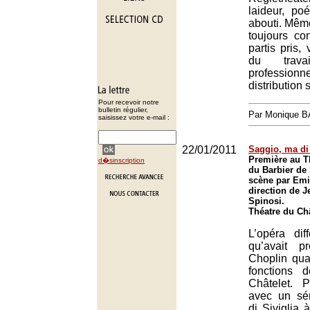
laideur, poé
abouti. Même
toujours co
partis pris,
du trav
professionn
distribution 
Pour recevoir notre
bulletin régulier,
Par Monique 
saisissez votre e-mail :
22/01/2011
Saggio, ma di 
Première au T
d�sinscription
du Barbier de 
scène par Emil
direction de 
Spinosi.
Théatre du Châ
L’opéra dif
qu’avait p
Choplin qua
fonctions 
Châtelet. 
avec un sém
di Siviglia 