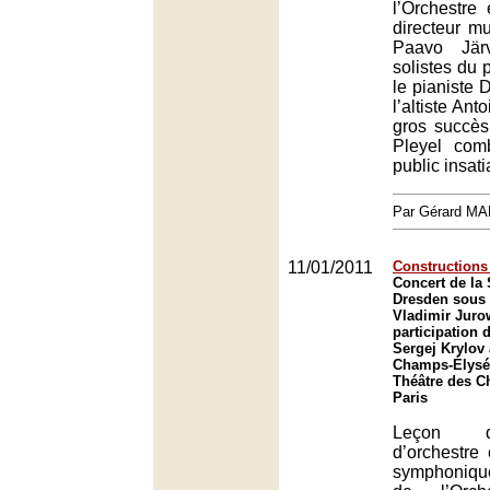
l’Orchestre
directeur mu
Paavo Jär
solistes du 
le pianiste 
l’altiste Ant
gros succès
Pleyel com
public insati
Par Gérard M
11/01/2011
Constructions 
Concert de la 
Dresden sous l
Vladimir Jurow
participation 
Sergej Krylov
Champs-Élysée
Théâtre des C
Paris
Leçon d
d’orchestre 
symphonique