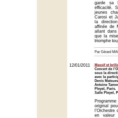
garde sa 
efficacité.
jeunes cha
Carosi et J
la directio
affinée de 
allant dan
que la mise
triomphe tou
Par Gérard M
12/01/2011
Massif et brill
Concert de l’O
sous la direct
avec la partic
Denis Matsuev 
Antoine Tamest
Pleyel, Paris.
Salle Pleyel, 
Programm
original po
l’Orchestre 
en valeur 