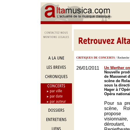
CRITIQUES DE CONCERTS
/ Recherche 
26/01/2011
Un Werther oni
Nouvelle prod
de Massenet d
scène de Rola
sous la direct
Hager à l’Opé
Opéra nationa
Pour sa pr
scène, Rol
propose
visionna
déroutan
Regiethea