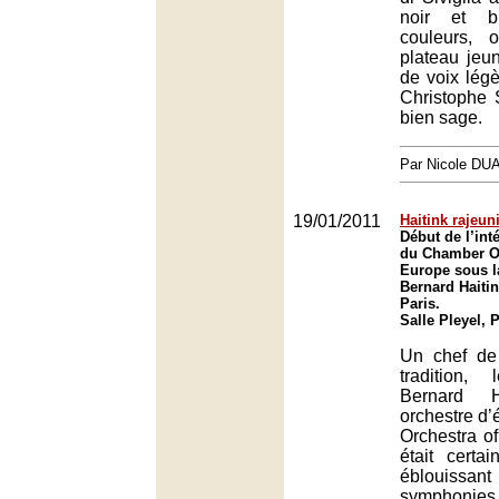
noir et b
couleurs, o
plateau je
de voix légè
Christophe 
bien sage.
Par Nicole DU
19/01/2011
Haitink rajeun
Début de l’int
du Chamber Or
Europe sous l
Bernard Haitink
Paris.
Salle Pleyel, 
Un chef de
tradition,
Bernard 
orchestre d’
Orchestra of
était certai
éblouiss
symphonies