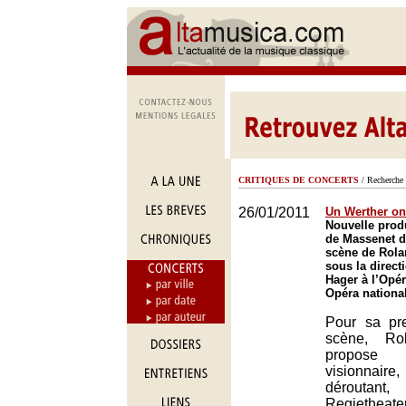
CRITIQUES DE CONCERTS
/ Recherche 
26/01/2011
Un Werther oni
Nouvelle prod
de Massenet d
scène de Rola
sous la direct
Hager à l’Opé
Opéra nationa
Pour sa pr
scène, Rol
propose
visionna
déroutan
Regiethea