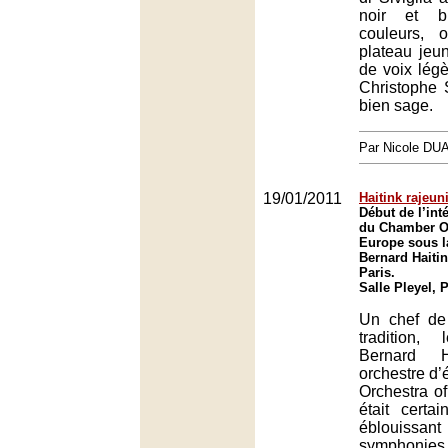
noir et b
couleurs, o
plateau je
de voix légè
Christophe 
bien sage.
Par Nicole DU
19/01/2011
Haitink rajeun
Début de l’int
du Chamber Or
Europe sous l
Bernard Haitink
Paris.
Salle Pleyel, 
Un chef de
tradition,
Bernard 
orchestre d’
Orchestra of
était certai
éblouiss
symphonies