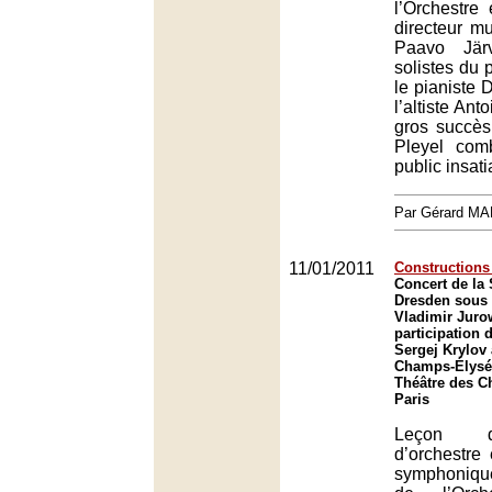
l’Orchestre
directeur mu
Paavo Jär
solistes du 
le pianiste 
l’altiste Ant
gros succès
Pleyel com
public insati
Par Gérard M
11/01/2011
Constructions 
Concert de la 
Dresden sous l
Vladimir Jurow
participation 
Sergej Krylov
Champs-Élysée
Théâtre des C
Paris
Leçon d
d’orchestre 
symphonique