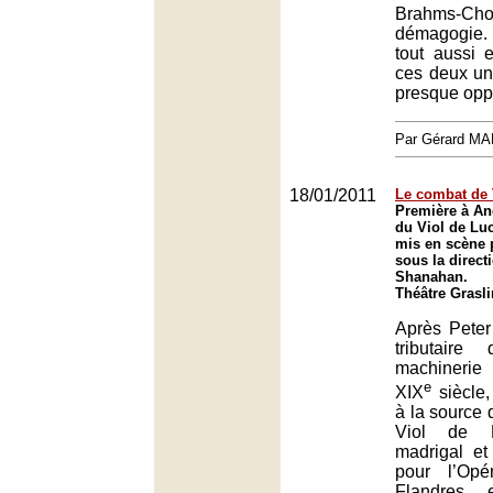
Brahms-Cho
démagogie.
tout aussi 
ces deux uni
presque opp
Par Gérard M
18/01/2011
Le combat de 
Première à An
du Viol de Luc
mis en scène 
sous la direct
Shanahan.
Théâtre Grasli
Après Peter
tributaire
machinerie
e
XIX
siècle,
à la source 
Viol de L
madrigal et
pour l’Opé
Flandres, 