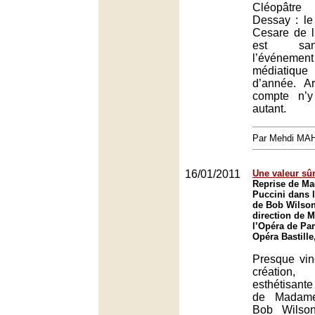
Cléopâtr
Dessay : le
Cesare de l
est san
l’événem
médiatiqu
d’année. Ar
compte n’y
autant.
Par Mehdi MA
16/01/2011
Une valeur sû
Reprise de Ma
Puccini dans 
de Bob Wilson
direction de M
l’Opéra de Par
Opéra Bastille
Presque vin
création, 
esthétisant
de Madame 
Bob Wilson