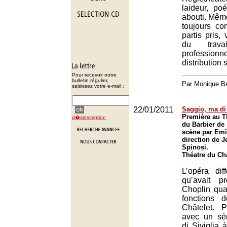
laideur, poé
abouti. Même
toujours co
partis pris,
du trav
professionn
distribution 
Pour recevoir notre
bulletin régulier,
Par Monique 
saisissez votre e-mail :
22/01/2011
Saggio, ma di 
Première au T
d�sinscription
du Barbier de 
scène par Emil
direction de 
Spinosi.
Théatre du Châ
L’opéra dif
qu’avait p
Choplin qua
fonctions 
Châtelet. 
avec un sém
di Siviglia 