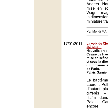
Angers Nan
mise en sc
Wagner magn
la dimension 
miniature tr
Par Mehdi MA
17/01/2011
La voix de Cléo
été plus…
Nouvelle prod
Cesare de Hae
mise en scène
et sous la dir
d’Emmanuelle
de Paris.
Palais Garnier
Le baptême
Laurent Pel
d’autant pl
différés –
Haïm dans
Palais Gar
encore 