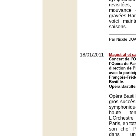
revisitées
mouvance d
gravées Hai
voici main
saisons.
Par Nicole DU
18/01/2011
Magistral et 
Concert de l’O
l’Opéra de Par
direction de P
avec la partic
François-Fréd
Bastille.
Opéra Bastille
Opéra Bastil
gros succès
symphoniq
haute ten
L’Orchestr
Paris, en to
son chef P
dans un