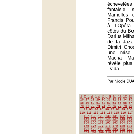
échevelé
fantaisie 
Mamelles d
Francis Pou
à l’Opéra
côtés du Bœu
Darius Milha
de la Jazz
Dimitri Cho
une mise
Macha Mak
révèle plu
Dada.
Par Nicole DU
1
2
3
4
5
6
7
8
9
10
11
12
13
26
27
28
29
30
31
32
33
34
35
48
49
50
51
52
53
54
55
56
57
70
71
72
73
74
75
76
77
78
79
92
93
94
95
96
97
98
99
100
110
111
112
113
114
115
116
117
127
128
129
130
131
132
133
143
144
145
146
147
148
149
159
160
161
162
163
164
165
175
176
177
178
179
180
181
191
192
193
194
195
196
197
207
208
209
210
211
212
213