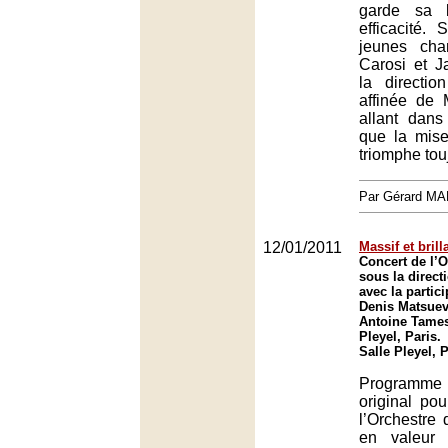
garde sa 
efficacité.
jeunes cha
Carosi et J
la directio
affinée de 
allant dan
que la mise
triomphe tou
Par Gérard M
12/01/2011
Massif et brill
Concert de l’O
sous la direct
avec la partic
Denis Matsuev 
Antoine Tamest
Pleyel, Paris.
Salle Pleyel, 
Programm
original po
l’Orchestre 
en valeur 