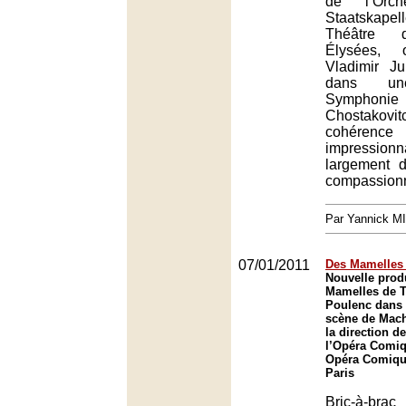
de l’Orc
Staatskapel
Théâtre 
Élysées,
Vladimir Jur
dans un
Symph
Chostako
cohéren
impression
largement d
compassionn
Par Yannick M
07/01/2011
Des Mamelles
Nouvelle prod
Mamelles de T
Poulenc dans
scène de Mach
la direction d
l’Opéra Comiq
Opéra Comique
Paris
Bric-à-b