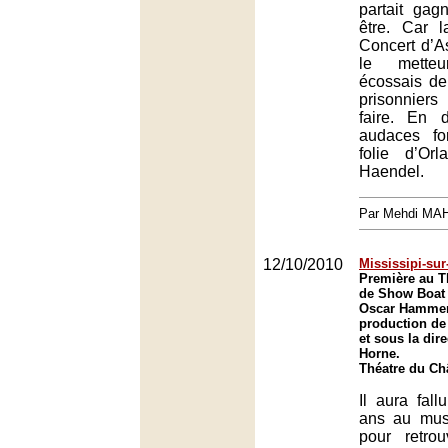
partait gag
être. Car l
Concert d’A
le mette
écossais d
prisonniers
faire. En 
audaces fo
folie d’Or
Haendel.
Par Mehdi MA
12/10/2010
Mississipi-sur
Première au T
de Show Boat 
Oscar Hammers
production d
et sous la dire
Horne.
Théatre du Châ
Il aura fall
ans au mus
pour retro