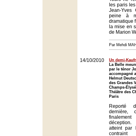
les paris le
Jean-Yves
peine à ma
dramatique f
la mise en 
de Marion 
Par Mehdi MA
14/10/2010
Un demi-Kau
La Belle meun
par le ténor 
accompagné a
Helmut Deutsc
des Grandes V
Champs-Élysée
Théâtre des C
Paris
Reporté 
dernière, 
finaleme
déception
atteint par 
contrain