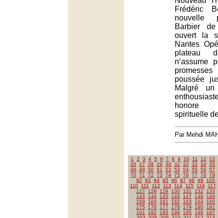
Nouveau Th
Frédéric Bé
nouvelle 
Barbier de
ouvert la 
Nantes Opé
plateau
n’assume p
promesses 
poussée jus
Malgré un 
enthousiaste
honore l
spirituelle d
Par Mehdi MA
1
2
3
4
5
6
7
8
9
10
11
12
13
26
27
28
29
30
31
32
33
34
35
48
49
50
51
52
53
54
55
56
57
70
71
72
73
74
75
76
77
78
79
92
93
94
95
96
97
98
99
100
110
111
112
113
114
115
116
117
127
128
129
130
131
132
133
143
144
145
146
147
148
149
159
160
161
162
163
164
165
175
176
177
178
179
180
181
191
192
193
194
195
196
197
207
208
209
210
211
212
213