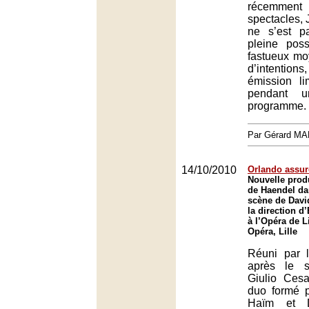
récemmen
spectacles,
ne s’est p
pleine pos
fastueux m
d’intenti
émission l
pendant u
programme.
Par Gérard M
14/10/2010
Orlando assur
Nouvelle prod
de Haendel da
scène de Davi
la direction 
à l’Opéra de Li
Opéra, Lille
Réuni par l
après le 
Giulio Cesa
duo formé 
Haïm et D