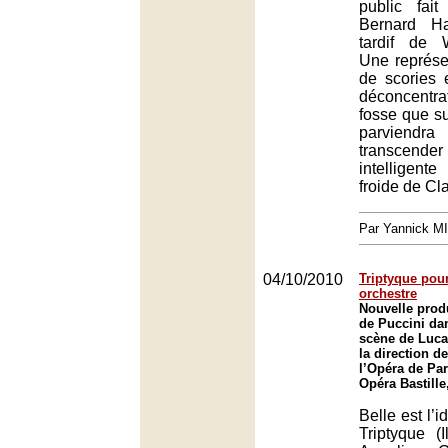
public fai
Bernard Hai
tardif de 
Une représe
de scories 
déconcentrat
fosse que s
parvie
transcender 
intelligen
froide de Cl
Par Yannick M
04/10/2010
Triptyque pour
orchestre
Nouvelle produ
de Puccini da
scène de Luca
la direction d
l’Opéra de Par
Opéra Bastille
Belle est l’
Triptyque (