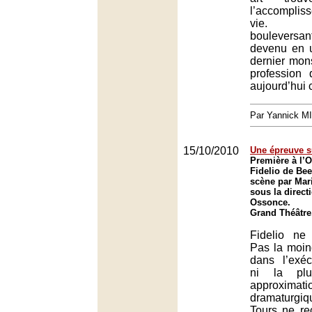
l’accompli
vie. T
bouleversa
devenu en 
dernier mon
profession
aujourd’hui 
Par Yannick M
15/10/2010
Une épreuve s
Première à l’
Fidelio de Be
scène par Ma
sous la direct
Ossonce.
Grand Théâtre
Fidelio ne
Pas la moin
dans l’exéc
ni la plus
approximati
dramaturgiqu
Tours ne re