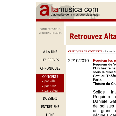
CRITIQUES DE CONCERTS
/ Recherche 
22/10/2010
Requiem les pi
Requiem de Ve
l’Orchestre na
sous la direct
Gatti au Théât
Paris.
Théatre du Châ
Solide int
Requiem 
Daniele Gat
de solistes
un grand d
décibels da