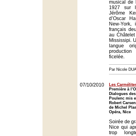
musical de 
1927 sur 
Jérôme Ker
d’Oscar Ha
New-York, 
français de
au Châtelet 
Mississipi. 
langue ori
production
ficelée.
Par Nicole DU
07/10/2010
Les Carmélites
Première à l’
Dialogues des
Poulenc mis e
Robert Carsen,
de Michel Pla
Opéra, Nice
Soirée de gr
Nice qui ap
trop longt