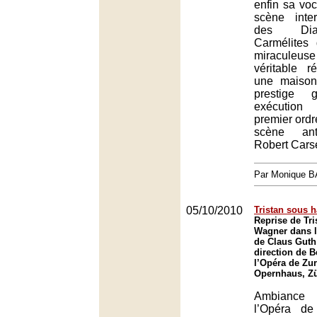
enfin sa vo
scène inte
des Dia
Carmélites
miraculeuse
véritable r
une maison
prestige
exécution
premier ordr
scène ant
Robert Cars
Par Monique 
05/10/2010
Tristan sous h
Reprise de Tri
Wagner dans l
de Claus Guth 
direction de B
l’Opéra de Zur
Opernhaus, Zü
Ambiance
l’Opéra de