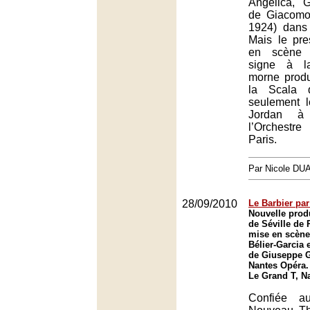
Angelica, G
de Giacomo
1924) dans 
Mais le pre
en scène 
signe à la
morne prod
la Scala q
seulement l
Jordan à
l’Orchestr
Paris.
Par Nicole DU
28/09/2010
Le Barbier par
Nouvelle prod
de Séville de
mise en scène
Bélier-Garcia 
de Giuseppe G
Nantes Opéra.
Le Grand T, N
Confiée au