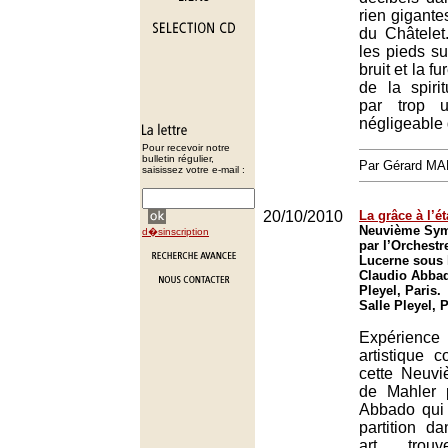
rien gigant
du Châtele
les pieds sur
bruit et la f
de la spirit
par trop 
négligeable 
Pour recevoir notre
bulletin régulier,
Par Gérard M
saisissez votre e-mail :
20/10/2010
La grâce à l’ét
Neuvième Sym
d�sinscription
par l’Orchestr
Lucerne sous l
Claudio Abbad
Pleyel, Paris.
Salle Pleyel, 
Expérienc
artistique 
cette Neuv
de Mahler 
Abbado qui
partition d
art trouv