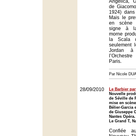
Angelica, G
de Giacomo
1924) dans 
Mais le pre
en scène 
signe à la
morne prod
la Scala q
seulement l
Jordan à
l’Orchestr
Paris.
Par Nicole DU
28/09/2010
Le Barbier par
Nouvelle prod
de Séville de
mise en scène
Bélier-Garcia 
de Giuseppe G
Nantes Opéra.
Le Grand T, N
Confiée au