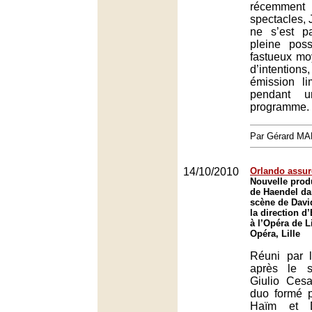
récemmen
spectacles,
ne s’est p
pleine pos
fastueux m
d’intenti
émission l
pendant u
programme.
Par Gérard M
14/10/2010
Orlando assur
Nouvelle prod
de Haendel da
scène de Davi
la direction 
à l’Opéra de Li
Opéra, Lille
Réuni par l
après le 
Giulio Cesa
duo formé 
Haïm et D