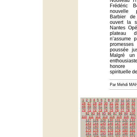
Nouveau Th
Frédéric Bé
nouvelle 
Barbier de
ouvert la 
Nantes Opé
plateau
n’assume p
promesses 
poussée jus
Malgré un 
enthousiaste
honore l
spirituelle d
Par Mehdi MA
1
2
3
4
5
6
7
8
9
10
11
12
13
26
27
28
29
30
31
32
33
34
35
48
49
50
51
52
53
54
55
56
57
70
71
72
73
74
75
76
77
78
79
92
93
94
95
96
97
98
99
100
110
111
112
113
114
115
116
117
127
128
129
130
131
132
133
143
144
145
146
147
148
149
159
160
161
162
163
164
165
175
176
177
178
179
180
181
191
192
193
194
195
196
197
207
208
209
210
211
212
213