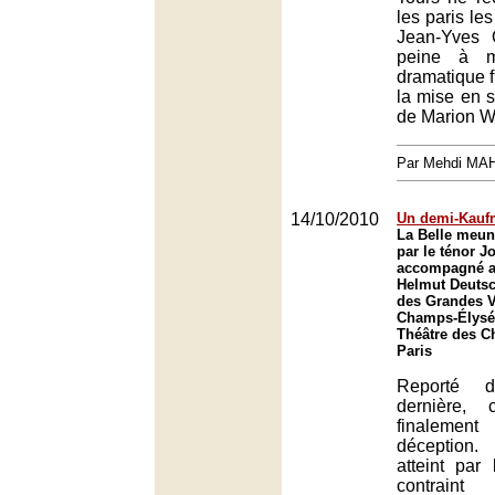
les paris le
Jean-Yves
peine à ma
dramatique f
la mise en 
de Marion 
Par Mehdi MA
14/10/2010
Un demi-Kau
La Belle meun
par le ténor 
accompagné a
Helmut Deutsc
des Grandes V
Champs-Élysée
Théâtre des C
Paris
Reporté 
dernière, 
finaleme
déception
atteint par 
contrain