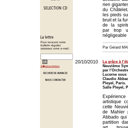
rien gigant
du Châtele
les pieds sur
bruit et la f
de la spirit
par trop 
négligeable 
Pour recevoir notre
bulletin régulier,
Par Gérard M
saisissez votre e-mail :
20/10/2010
La grâce à l’ét
Neuvième Sym
d�sinscription
par l’Orchestr
Lucerne sous l
Claudio Abbad
Pleyel, Paris.
Salle Pleyel, 
Expérienc
artistique 
cette Neuv
de Mahler 
Abbado qui
partition d
art trouv