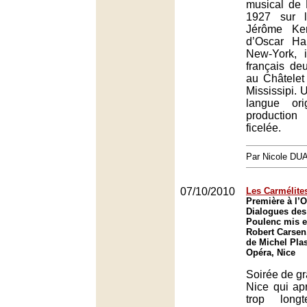
musical de 
1927 sur 
Jérôme Ker
d’Oscar Ha
New-York, 
français de
au Châtelet 
Mississipi. 
langue ori
production
ficelée.
Par Nicole DU
07/10/2010
Les Carmélites
Première à l’
Dialogues des
Poulenc mis e
Robert Carsen,
de Michel Pla
Opéra, Nice
Soirée de gr
Nice qui ap
trop longt