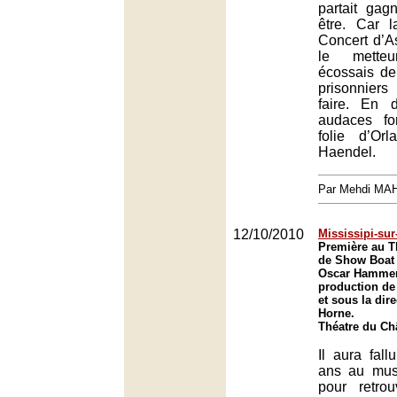
partait gag
être. Car l
Concert d’A
le mette
écossais d
prisonniers
faire. En 
audaces fo
folie d’Or
Haendel.
Par Mehdi MA
12/10/2010
Mississipi-sur
Première au T
de Show Boat 
Oscar Hammers
production d
et sous la dire
Horne.
Théatre du Châ
Il aura fall
ans au mus
pour retro