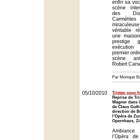
enfin sa vo
scène inte
des Dia
Carmélites
miraculeuse
véritable r
une maison
prestige
exécution
premier ordr
scène ant
Robert Cars
Par Monique 
05/10/2010
Tristan sous h
Reprise de Tri
Wagner dans l
de Claus Guth 
direction de B
l’Opéra de Zur
Opernhaus, Zü
Ambiance
l’Opéra de