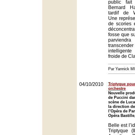
public fai
Bernard Hai
tardif de 
Une représe
de scories 
déconcentrat
fosse que s
parvie
transcender 
intelligen
froide de Cl
Par Yannick M
04/10/2010
Triptyque pour
orchestre
Nouvelle produ
de Puccini da
scène de Luca
la direction d
l’Opéra de Par
Opéra Bastille
Belle est l’
Triptyque (