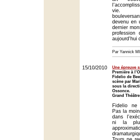
l’accompli
vie. T
bouleversa
devenu en 
dernier mon
profession
aujourd’hui 
Par Yannick M
15/10/2010
Une épreuve s
Première à l’
Fidelio de Be
scène par Ma
sous la direct
Ossonce.
Grand Théâtre
Fidelio ne
Pas la moin
dans l’exéc
ni la plus
approximati
dramaturgiqu
Tours ne re