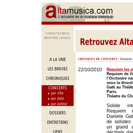
CRITIQUES DE CONCERTS
/ Recherche 
22/10/2010
Requiem les pi
Requiem de Ve
l’Orchestre na
sous la direct
Gatti au Théât
Paris.
Théatre du Châ
Solide int
Requiem 
Daniele Gat
de solistes
un grand d
décibels da