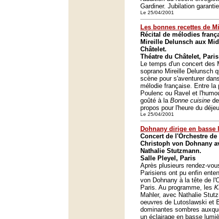
Gardiner. Jubilation garantie
Le 25/04/2001
Les bonnes recettes de Mi
Récital de mélodies franç
Mireille Delunsch aux Mi
Châtelet.
Théatre du Châtelet, Paris
Le temps d'un concert des M
soprano Mireille Delunsch q
scène pour s'aventurer dans 
mélodie française. Entre la
Poulenc ou Ravel et l'humou
goûté à la
Bonne cuisine
de 
propos pour l'heure du déjeu
Le 25/04/2001
Dohnany dirige en basse 
Concert de l'Orchestre de 
Christoph von Dohnany av
Nathalie Stutzmann.
Salle Pleyel, Paris
Après plusieurs rendez-vou
Parisiens ont pu enfin ente
von Dohnany à la tête de l'
Paris. Au programme, les
K
Mahler, avec Nathalie Stut
oeuvres de Lutoslawski et
dominantes sombres auxquel
un éclairage en basse lumiè