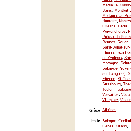
,
Marseille
Mass
,
Bains
Montfort 
Mortagne-au-Per
,
Nanterre
Nantes
,
,
Orléans
Paris
,
Pervenchères
P
Préaux-du-Perch
,
,
Rennes
Rouen
Saint-Donat-sur-
,
Etienne
Saint-G
,
en-Yvelines
Sai
,
Mortagne
Saint
Salon-de-Proven
,
sur-Loing (77)
S
,
Etienne
St-Quen
,
Strasbourg
Thei
,
Toulon
Toulouse
,
Versailles
Vézel
,
Villepinte
Villeu
Athènes
Grèce
,
Italie
Bologne
Cagliari
,
,
Gênes
Milano