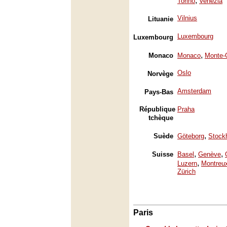
,
Torino
Venezia
Vilnius
Lituanie
Luxembourg
Luxembourg
,
Monaco
Monaco
Monte-
Oslo
Norvège
Amsterdam
Pays-Bas
République
Praha
tchèque
,
Suède
Göteborg
Stock
,
,
Suisse
Basel
Genève
,
Luzern
Montreu
Zürich
Paris