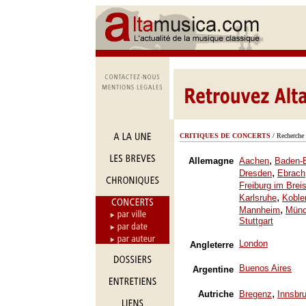
CRITIQUES DE CONCERTS
/ Recherche 
,
Allemagne
Aachen
Baden-
,
Dresden
Ebrach
Freiburg im Brei
,
Karlsruhe
Koble
,
Mannheim
Mün
Stuttgart
London
Angleterre
Buenos Aires
Argentine
,
Autriche
Bregenz
Innsbr