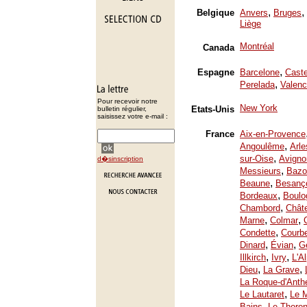
,
,
Belgique
Anvers
Bruges
Liège
Montréal
Canada
,
Espagne
Barcelone
Caste
,
Perelada
Valenc
Pour recevoir notre
New York
Etats-Unis
bulletin régulier,
saisissez votre e-mail :
France
Aix-en-Provence
,
Angoulême
Arle
,
sur-Oise
Avigno
d�sinscription
,
Messieurs
Bazo
,
Beaune
Besanç
,
Bordeaux
Boulo
,
Chambord
Chât
,
,
Marne
Colmar
,
Condette
Courb
,
,
Dinard
Évian
Ge
,
,
Illkirch
Ivry
L'A
,
,
Dieu
La Grave
La Roque-d'Anth
,
Le Lautaret
Le 
,
Bains
Le Thoron