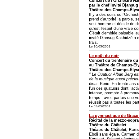
Concert de l'Orchestre Na
par le chef invité Djansu
Théâtre des Champs-Élysé
Il y a des soirs où l'Orches
prend d'autorité la parole,
seul homme et décide de d
qu'est l'esprit d'une vraie
C'était d'emblée palpable jeu
invité Djansug Kakhidzé a m
frais.
Le 10/05/2001
Le goût du noir
Concert du trentenaire d
au Théâtre de Champs-Él
Théâtre des Champs-Élysé
" Le Quatuor Alban Berg est
de la musique aussi précieu
disait Berio. En trente ans 
l'un des quatuors dont l'acti
intense, prompte à promouv
temps ; avec parfois une vo
réussit pas à toutes les part
Le 03/05/2001
La gymnastique de Grac
Récital de la mezzo-sopr
Théâtre du Châtelet.
Théatre du Châtelet, Paris
Eboli sans égale, Carmen d'
Karajan), Salomé vénéneus