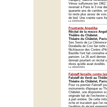
Vénus sulfureuse (en 1962
revenait à Paris le 3 mai de
quarante ans de carrière, on
lui reste plus assez de voi
de lied. Une crainte sans f
Le 03/05/2001
Frustrante Angelika
Récital de la mezzo Angel
Théâtre du Châtelet.
Théatre du Châtelet, Paris
Ses Sesto de
La Clémence 
Dorabella de
Cosi fan tutte
a
Nicklausse des
Contes d'H
Bastille l'ont fait connaître 
parisien. Le 26 avril dernie
donnait pourtant un récital 
rêves qu'elle avait éveillés.
Le 26/04/2001
Falstaff ferraille contre l
Falstaff de Verdi au Théât
Théatre du Châtelet, Paris
Pour ce premier
Falstaff
jo
instruments d'époque au Th
Châtelet, une disposition s
originale fait de l'orchestr
à part entière. De cette init
riche et truculent que l'on 
l'audition du récent enregis