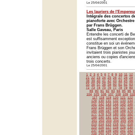
Le 25/04/2001
Les lauriers de l'Empereu
Intégrale des concertos d
pianoforte avec Orchestre 
par Frans Brüggen.
Salle Gaveau, Paris
Entendre les concerti de Be
est suffisamment exception
constitue en soi un événemen
Frans Brüggen et son Orche
invitaient trois pianistes jo
anciens ou copies d'anciens
trois concerts.
Le 25/04/2001
1
2
3
4
5
6
7
8
9
10
11
12
21
22
23
24
25
26
27
28
29
38
39
40
41
42
43
44
45
46
55
56
57
58
59
60
61
62
63
72
73
74
75
76
77
78
79
80
89
90
91
92
93
94
95
96
9
104
105
106
107
108
109
110
117
118
119
120
121
122
129
130
131
132
133
134
141
142
143
144
145
146
153
154
155
156
157
158
165
166
167
168
169
170
177
178
179
180
181
182
189
190
191
192
193
194
201
202
203
204
205
206
213
214
215
216
217
218
225
226
227
228
229
230
237
238
239
240
241
242
249
250
251
252
253
254