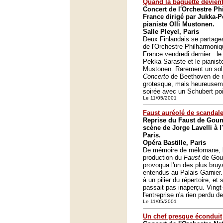
Quand la baguette devien
Concert de l'Orchestre P
France dirigé par Jukka-P
pianiste Olli Mustonen.
Salle Pleyel, Paris
Deux Finlandais se partageai
de l'Orchestre Philharmoni
France vendredi dernier : le
Pekka Saraste et le pianiste
Mustonen. Rarement un soli
Concerto
de Beethoven de 
grotesque, mais heureuseme
soirée avec un Schubert po
Le 11/05/2001
Faust auréolé de scandal
Reprise du Faust de Goun
scène de Jorge Lavelli à l
Paris.
Opéra Bastille, Paris
De mémoire de mélomane, l
production du
Faust
de Goun
provoqua l'un des plus bru
entendus au Palais Garnier. 
à un pilier du répertoire, e
passait pas inaperçu. Vingt-
l'entreprise n'a rien perdu d
Le 11/05/2001
Un chef presque éconduit