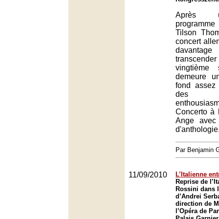
Après 
programme p
Tilson Tho
concert all
davantage 
transcender 
vingtième 
demeure un
fond assez
des 
enthousia
Concerto à 
Ange avec T
d'anthologie
Par Benjamin
11/09/2010
L’Italienne en
Reprise de l’I
Rossini dans 
d’Andrei Serb
direction de M
l’Opéra de Par
Palais Garnier