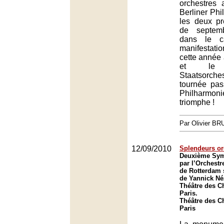
orchestres 
Berliner Phi
les deux pr
de septemb
dans le c
manifestat
cette année 
et le B
Staatsorch
tournée pas
Philharmo
triomphe !
Par Olivier B
12/09/2010
Splendeurs or
Deuxième Sym
par l’Orchest
de Rotterdam 
de Yannick Né
Théâtre des C
Paris.
Théâtre des C
Paris