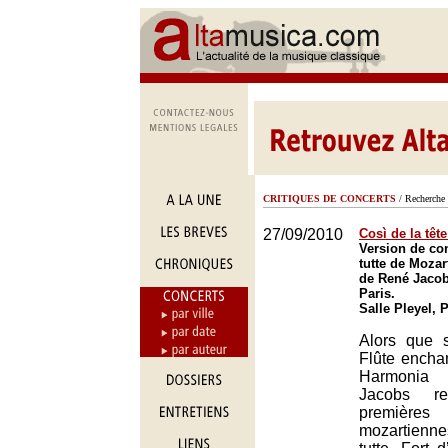
CRITIQUES DE CONCERTS
/ Recherche 
27/09/2010
Così de la têt
Version de con
tutte de Mozar
de René Jacobs
Paris.
Salle Pleyel, 
Alors que 
Flûte encha
Harmonia
Jacobs r
premiè
mozartienne