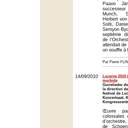
Paavo Jär
successeu
Munch, S
Herbert von
Solti, Dani
Semyon Bych
septième di
de l’Orches
attendait de 
un souffle à 
Par Pierre FLI
14/09/2010
Lucerne 2010 
morbide
Gurrelieder d
la direction 
festival de Lu
Konzertsaal, K
Kongresszent
Œuvre pa
colossales d
d’orchestre,
de Schoenb