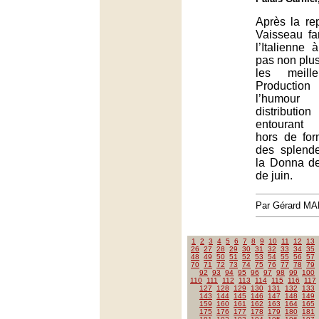
Après la re
Vaisseau fa
l’Italienne 
pas non plu
les meille
Producti
l’humour 
distribu
entourant 
hors de for
des splend
la Donna d
de juin.
Par Gérard M
1
2
3
4
5
6
7
8
9
10
11
12
13
26
27
28
29
30
31
32
33
34
35
48
49
50
51
52
53
54
55
56
57
70
71
72
73
74
75
76
77
78
79
92
93
94
95
96
97
98
99
100
110
111
112
113
114
115
116
117
127
128
129
130
131
132
133
143
144
145
146
147
148
149
159
160
161
162
163
164
165
175
176
177
178
179
180
181