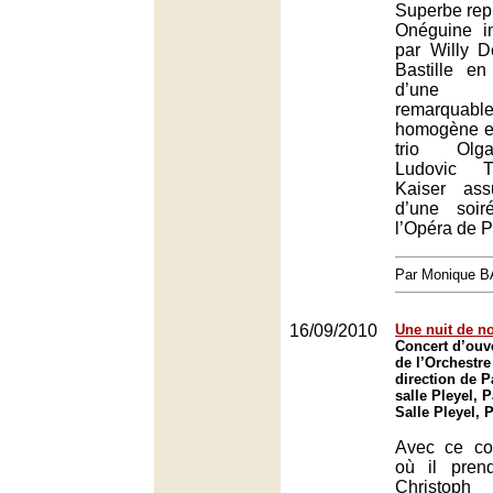
Superbe rep
Onéguine i
par Willy D
Bastille e
d’une d
remarquabl
homogène et
trio Olg
Ludovic T
Kaiser ass
d’une soir
l’Opéra de P
Par Monique 
16/09/2010
Une nuit de n
Concert d’ouv
de l’Orchestre
direction de P
salle Pleyel, P
Salle Pleyel, 
Avec ce con
où il pren
Christoph