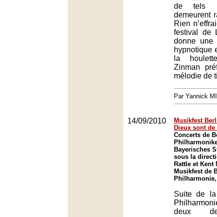
de tels m
demeurent r
Rien n’effra
festival de
donne une 
hypnotique 
la houlet
Zinman préf
mélodie de t
Par Yannick M
14/09/2010
Musikfest Berl
Dieux sont de 
Concerts de Be
Philharmonike
Bayerisches S
sous la direct
Rattle et Kent
Musikfest de B
Philharmonie,
Suite de la
Philharmoni
deux de