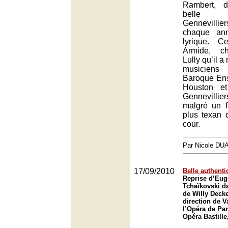
Rambert, d
belle 
Gennevill
chaque an
lyrique. Ce
Armide, ch
Lully qu’il a
musicien
Baroque Ens
Houston et
Gennevillie
malgré un f
plus texan 
cour.
Par Nicole DU
17/09/2010
Belle authenti
Reprise d’Eu
Tchaïkovski d
de Willy Decke
direction de V
l’Opéra de Par
Opéra Bastille