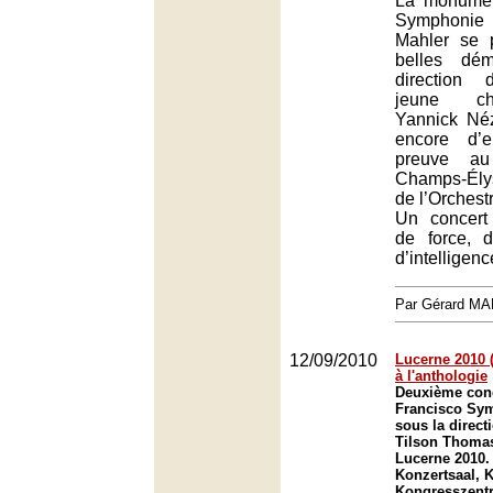
La monumen
Symphoni
Mahler se 
belles dém
direction 
jeune ch
Yannick Néz
encore d’e
preuve au
Champs-Ély
de l’Orchest
Un concert
de force, 
d’intelligenc
Par Gérard M
12/09/2010
Lucerne 2010 (
à l'anthologie
Deuxième con
Francisco Sy
sous la direct
Tilson Thomas
Lucerne 2010.
Konzertsaal, K
Kongresszent