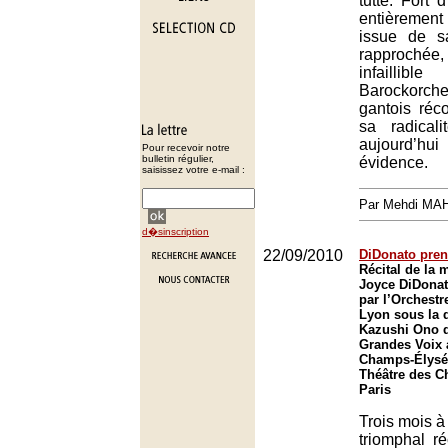
tutte. Fort d
entièremen
issue de s
rapprochée,
infaillib
Barockorch
gantois réco
sa radicali
aujourd
Pour recevoir notre
bulletin régulier,
évidence.
saisissez votre e-mail :
Par Mehdi MA
d�sinscription
22/09/2010
DiDonato pren
Récital de la
Joyce DiDona
par l’Orchestr
Lyon sous la d
Kazushi Ono d
Grandes Voix 
Champs-Élysée
Théâtre des C
Paris
Trois mois à
triomphal réc