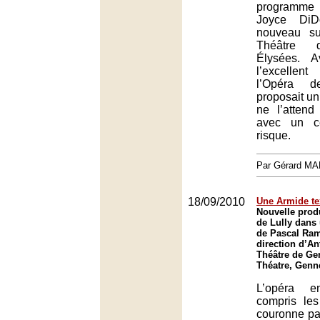
programme
Joyce DiD
nouveau su
Théâtre 
Élysées. A
l’excellen
l’Opéra d
proposait un
ne l’attend
avec un ce
risque.
Par Gérard M
18/09/2010
Une Armide t
Nouvelle prod
de Lully dans
de Pascal Ram
direction d’An
Théâtre de Gen
Théatre, Genne
L’opéra e
compris les
couronne pa