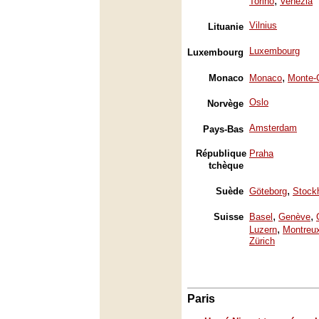
,
Torino
Venezia
Vilnius
Lituanie
Luxembourg
Luxembourg
,
Monaco
Monaco
Monte-
Oslo
Norvège
Amsterdam
Pays-Bas
République
Praha
tchèque
,
Suède
Göteborg
Stock
,
,
Suisse
Basel
Genève
,
Luzern
Montreu
Zürich
Paris