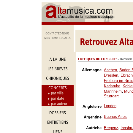
CRITIQUES DE CONCERTS
/ Recherche 
,
Allemagne
Aachen
Baden-
,
Dresden
Ebrach
Freiburg im Brei
,
Karlsruhe
Koble
,
Mannheim
Mün
Stuttgart
London
Angleterre
Buenos Aires
Argentine
,
Autriche
Bregenz
Innsbr