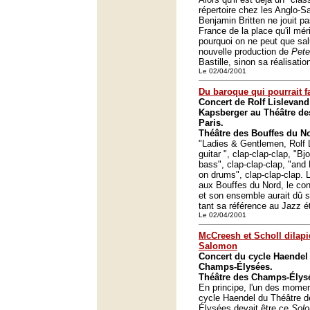
répertoire chez les Anglo-S
Benjamin Britten ne jouit p
France de la place qu'il méri
pourquoi on ne peut que salue
nouvelle production de
Pete
Bastille, sinon sa réalisati
Le 02/04/2001
Du baroque qui pourrait fa
Concert de Rolf Lislevan
Kapsberger au Théâtre de
Paris.
Théâtre des Bouffes du No
"Ladies & Gentlemen, Rolf 
guitar ", clap-clap-clap, "Bj
bass", clap-clap-clap, "and
on drums", clap-clap-clap. L
aux Bouffes du Nord, le con
et son ensemble aurait dû 
tant sa référence au Jazz ét
Le 02/04/2001
McCreesh et Scholl dilapi
Salomon
Concert du cycle Haendel
Champs-Élysées.
Théâtre des Champs-Élysé
En principe, l'un des momen
cycle Haendel du Théâtre 
Élysées devait être ce
Sol