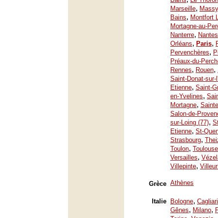
,
Marseille
Mass
,
Bains
Montfort 
Mortagne-au-Per
,
Nanterre
Nantes
,
,
Orléans
Paris
,
Pervenchères
P
Préaux-du-Perch
,
,
Rennes
Rouen
Saint-Donat-sur-
,
Etienne
Saint-G
,
en-Yvelines
Sai
,
Mortagne
Saint
Salon-de-Proven
,
sur-Loing (77)
S
,
Etienne
St-Quen
,
Strasbourg
Thei
,
Toulon
Toulouse
,
Versailles
Vézel
,
Villepinte
Villeu
Athènes
Grèce
,
Italie
Bologne
Cagliari
,
,
Gênes
Milano