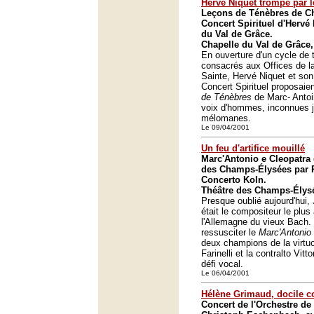
Hervé Niquet trompé par 
Leçons de Ténèbres de Ch
Concert Spirituel d'Hervé 
du Val de Grâce.
Chapelle du Val de Grâce,
En ouverture d'un cycle de 
consacrés aux Offices de 
Sainte, Hervé Niquet et so
Concert Spirituel proposaie
de Ténèbres
de Marc- Antoin
voix d'hommes, inconnues j
mélomanes.
Le 09/04/2001
Un feu d'artifice mouillé
Marc'Antonio e Cleopatra
des Champs-Élysées par 
Concerto Koln.
Théâtre des Champs-Élysé
Presque oublié aujourd'hui
était le compositeur le plus
l'Allemagne du vieux Bach.
ressusciter le
Marc'Antonio 
deux champions de la virtuo
Farinelli et la contralto Vitt
défi vocal.
Le 06/04/2001
Hélène Grimaud, docile 
Concert de l'Orchestre de 