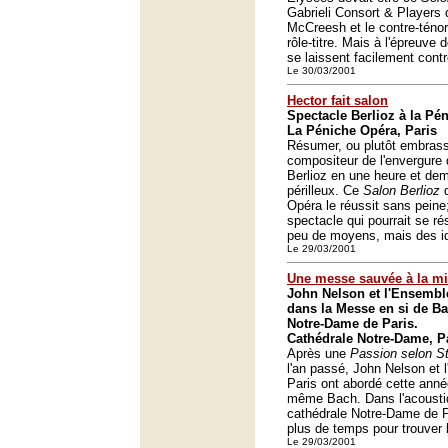
Gabrieli Consort & Players 
McCreesh et le contre-téno
rôle-titre. Mais à l'épreuve 
se laissent facilement contr
Le 30/03/2001
Hector fait salon
Spectacle Berlioz à la Pé
La Péniche Opéra, Paris
Résumer, ou plutôt embrasse
compositeur de l'envergure 
Berlioz en une heure et dem
périlleux. Ce
Salon Berlioz
d
Opéra le réussit sans pein
spectacle qui pourrait se ré
peu de moyens, mais des i
Le 29/03/2001
Une messe sauvée à la m
John Nelson et l'Ensemble
dans la Messe en si de Ba
Notre-Dame de Paris.
Cathédrale Notre-Dame, P
Après une
Passion selon St
l'an passé, John Nelson et 
Paris ont abordé cette ann
même Bach. Dans l'acoustiqu
cathédrale Notre-Dame de Par
plus de temps pour trouver
Le 29/03/2001