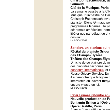
Christoph Eschenbach, av
Grimaud.
Cité de la Musique, Paris
La semaine passée à la Cit
Musique, l'Orchestre de Par
Christoph Eschenbach invita
pianiste Hélène Grimaud po
programmes bigarrés. Toujo
désormais américaine, notre
libérer que par défaut du che
conviait.
Le 06/04/2001
Sokolov, un pianiste qui t
Récital du pianiste Grigo
des CHamps-Élysées.
Théâtre des Champs-Élysé
Difficile de se plaindre du
des pianistes façonnés sel
concours internationaux
et d
Russe Grigory Sokolov. En ré
il a démontré que la lignée 
interprètes qui savent tutoye
encore vivace en lui.
Le 03/04/2001
Peter Grimes retombe en 
Nouvelle production de P
Benjamin Britten à l'Opéra
Opéra Bastille, Paris
Alors qu'il est déjà un "cla