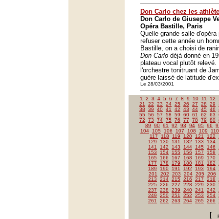
Don Carlo chez les athlèt
Don Carlo de Giuseppe Ver
Opéra Bastille, Paris
Quelle grande salle d'opér
refuser cette année un hom
Bastille, on a choisi de ran
Don Carlo
déjà donné en 19
plateau vocal plutôt relev
l'orchestre tonitruant de Ja
guère laissé de latitude d'e
Le 28/03/2001
1
2
3
4
5
6
7
8
9
10
11
12
21
22
23
24
25
26
27
28
29
38
39
40
41
42
43
44
45
46
55
56
57
58
59
60
61
62
63
72
73
74
75
76
77
78
79
80
89
90
91
92
93
94
95
96
9
104
105
106
107
108
109
110
117
118
119
120
121
122
129
130
131
132
133
134
141
142
143
144
145
146
153
154
155
156
157
158
165
166
167
168
169
170
177
178
179
180
181
182
189
190
191
192
193
194
201
202
203
204
205
206
213
214
215
216
217
218
225
226
227
228
229
230
237
238
239
240
241
242
249
250
251
252
253
254
261
262
263
264
265
266
[