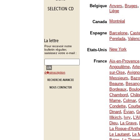
,
,
Belgique
Anvers
Bruges
Liège
Montréal
Canada
,
Espagne
Barcelone
Caste
,
Perelada
Valenc
Pour recevoir notre
New York
Etats-Unis
bulletin régulier,
saisissez votre e-mail :
France
Aix-en-Provence
,
Angoulême
Arle
,
sur-Oise
Avigno
d�sinscription
,
Messieurs
Bazo
,
Beaune
Besanç
,
Bordeaux
Boulo
,
Chambord
Chât
,
,
Marne
Colmar
,
Condette
Courb
,
,
Dinard
Évian
Ge
,
,
Illkirch
Ivry
L'A
,
,
Dieu
La Grave
La Roque-d'Anth
,
Le Lautaret
Le 
,
Bains
Le Thoron