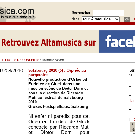
CRITIQUES DE CONCERTS
/ Recherche par date
19/08/2010
Salzbourg 2010 (5) : Orphée au
purgatoire
Nouvelle production d’Orfeo ed
Euridice de Gluck dans une
mise en scène de Dieter Dorn et
sous la direction de Riccardo
Muti au festival de Salzbourg
fl
2010.
Großes Festspielhaus, Salzburg
Ni enfer ni paradis pour cet
[
T
Orfeo ed Euridice de Gluck
concocté par Riccardo Muti
et Dieter Dorn pour