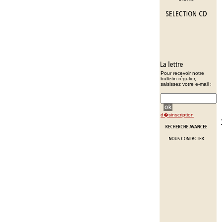
Pour recevoir notre
bulletin régulier,
saisissez votre e-mail :
d�sinscription