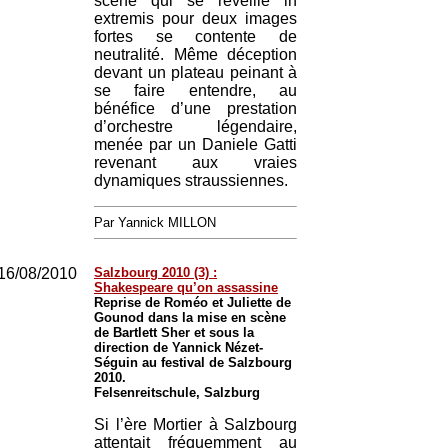
scène qui se réveille in
extremis pour deux images
fortes se contente de
neutralité. Même déception
devant un plateau peinant à
se faire entendre, au
bénéfice d’une prestation
d’orchestre légendaire,
menée par un Daniele Gatti
revenant aux vraies
dynamiques straussiennes.
Par Yannick MILLON
16/08/2010
Salzbourg 2010 (3) :
Shakespeare qu’on assassine
Reprise de Roméo et Juliette de
Gounod dans la mise en scène
de Bartlett Sher et sous la
direction de Yannick Nézet-
Séguin au festival de Salzbourg
2010.
Felsenreitschule, Salzburg
Si l’ère Mortier à Salzbourg
attentait fréquemment au