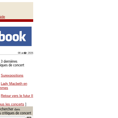
aide
08 ao�t 2026
Surexpositions
Lady Macbeth en
ammes
Retour vers le futur II
ous les concerts
]