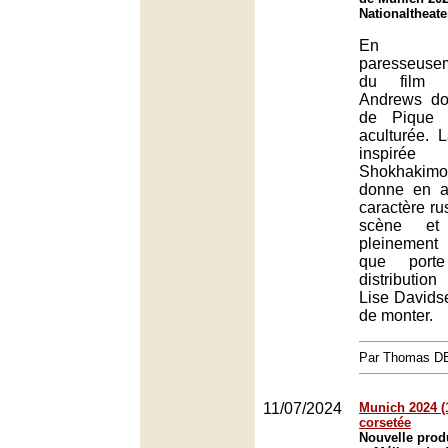
Nationaltheat
En re
paresseusem
du film n
Andrews d
de Pique s
aculturée. 
inspir
Shokhaki
donne en ap
caractère ru
scène et
pleinement
que port
distributio
Lise Davidse
de monter.
Par Thomas 
11/07/2024
Munich 2024 (1
corsetée
Nouvelle prod