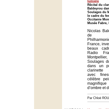
lumière
Récital du clar
Baldeyrou dans
Soulages du 
le cadre du fe
Occitanie Mont
Musée Fabre, 
Nicolas Ba
de l’O
Philharmon
France, inves
beaux cadr
Radio Fra
Montpellier
Soulages d
dans un p
clarinette
avec fine
célèbre pe
magnifiqu
d’ombre et d
Par Chloë RO