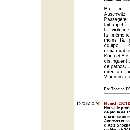
En ne m
Auschwi
Passagère,
fait appel à 
La violence
la mémoire
moins là, 
équipe d
remarquab
Koch et Ele
distinguent 
de pathos. L
direction 
Vladimir Juro
Par Thomas 
12/07/2024
Munich 2024 (2)
Nouvelle prod
de pique de T
une mise en s
Andrews et sou
d’Aziz Shokha
de Munich 202