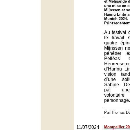
et Mélisande 
une mise en s
Mijnssen et so
Hannu Lintu au
Munich 2024.
Prinzregenten
Au festival 
le travail 
quatre épi
Mijnssen ne
pénétrer l
Pelléas e
Heureusemen
d’Hannu Li
vision tan
d’une soli
Sabine Dev
par une
volonta
personnage.
Par Thomas 
11/07/2024
Montpellier 202