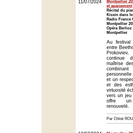
11/07/2024
Montpellier 202
et apaisement
Récital du pia
Kissin dans le
Radio France 
Montpellier 20
Opéra Berlioz
Montpellier
Au festival
entre Beeth
Prokoviev,
continue 
maîtrise de
combinant
personnelle 
et un respec
et des est
virtuosité éc
vers un jeu
offre un
renouvelé.
Par Chloë RO