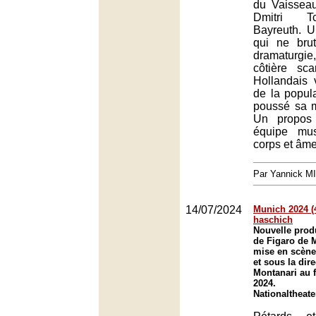
du Vaissea
Dmitri T
Bayreuth. U
qui ne brut
dramaturgie
côtière sc
Hollandais 
de la popula
poussé sa m
Un propos 
équipe mus
corps et âme
Par Yannick M
14/07/2024
Munich 2024 (
haschich
Nouvelle prod
de Figaro de 
mise en scène
et sous la dir
Montanari au 
2024.
Nationaltheat