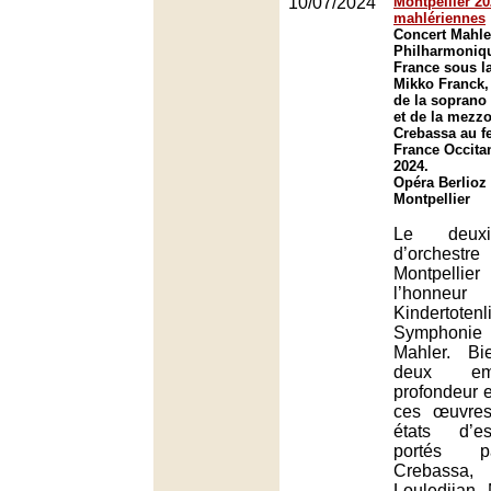
10/07/2024
Montpellier 20
mahlériennes
Concert Mahle
Philharmoniq
France sous la
Mikko Franck,
de la soprano
et de la mezz
Crebassa au fe
France Occitan
2024.
Opéra Berlioz
Montpellier
Le deuxi
d’orchestre
Montpelli
l’hon
Kindertote
Symphonie 
Mahler. Bi
deux em
profondeur e
ces œuvres
états d’es
portés p
Crebas
Louledjian,