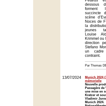
Pétards e
dessous d
forment 
succincte 
scène d’Ev
Noces de Fi
la distribut
jeunes t
Louise Ald
Krimmel ou Ma
direction 
Stefano Mont
un cadre 
contraint.
Par Thomas 
13/07/2024
Munich 2024 (3
mémorielle
Nouvelle prod
Passagère de
une mise en s
Kratzer et sou
Vladimir Jurow
Munich 2024.
Nationaltheat