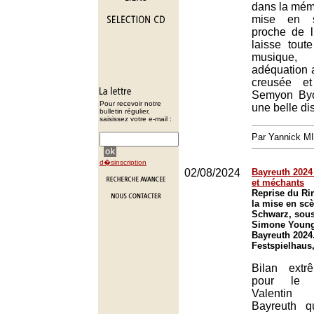
dans la mémo
mise en s
proche de l’
laisse tout
musique
adéquation a
creusée et
Semyon Byc
Pour recevoir notre
une belle dis
bulletin régulier,
saisissez votre e-mail :
Par Yannick M
d�sinscription
02/08/2024
Bayreuth 2024 
et méchants
Reprise du Ri
la mise en scè
Schwarz, sous 
Simone Young 
Bayreuth 2024
Festspielhaus
Bilan extr
pour le 
Valenti
Bayreuth q