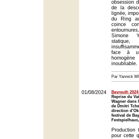
obsession d
de la desc
lignée, impo
du Ring au
coince co
entournures.
Simone Y
statiq
insuffisamm
face à une
homogè
inoubliable.
Par Yannick M
01/08/2024
Bayreuth 2024 
Reprise du Va
Wagner dans l
de Dmitri Tche
direction d’O
festival de Ba
Festspielhaus
Production 
pour cette 