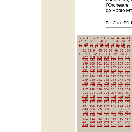
l’Orchestre
de Radio Fr
Par Chloë RO
1
2
3
4
5
6
7
8
9
10
11
12
13
26
27
28
29
30
31
32
33
34
35
48
49
50
51
52
53
54
55
56
57
70
71
72
73
74
75
76
77
78
79
92
93
94
95
96
97
98
99
100
110
111
112
113
114
115
116
117
127
128
129
130
131
132
133
143
144
145
146
147
148
149
159
160
161
162
163
164
165
175
176
177
178
179
180
181
191
192
193
194
195
196
197
207
208
209
210
211
212
213
223
224
225
226
227
228
229
239
240
241
242
243
244
245
255
256
257
258
259
260
261
271
272
273
274
275
276
277
287
288
289
290
291
292
293
303
304
305
306
307
308
309
319
320
321
322
323
324
325
335
336
337
338
339
340
341
351
352
353
354
355
356
357
367
368
369
370
371
372
373
383
384
385
386
387
388
389
399
400
401
402
403
404
405
415
416
417
418
419
420
421
431
432
433
434
435
436
437
447
448
449
450
451
452
453
463
464
465
466
467
468
469