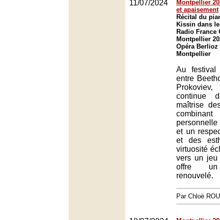
11/07/2024
Montpellier 202
et apaisement
Récital du pia
Kissin dans le
Radio France 
Montpellier 20
Opéra Berlioz
Montpellier
Au festival
entre Beeth
Prokoviev,
continue 
maîtrise de
combinant
personnelle 
et un respec
et des est
virtuosité éc
vers un jeu
offre un
renouvelé.
Par Chloë RO