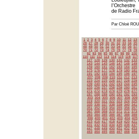
l’Orchestre
de Radio Fr
Par Chloë RO
1
2
3
4
5
6
7
8
9
10
11
12
13
26
27
28
29
30
31
32
33
34
35
48
49
50
51
52
53
54
55
56
57
70
71
72
73
74
75
76
77
78
79
92
93
94
95
96
97
98
99
100
110
111
112
113
114
115
116
117
127
128
129
130
131
132
133
143
144
145
146
147
148
149
159
160
161
162
163
164
165
175
176
177
178
179
180
181
191
192
193
194
195
196
197
207
208
209
210
211
212
213
223
224
225
226
227
228
229
239
240
241
242
243
244
245
255
256
257
258
259
260
261
271
272
273
274
275
276
277
287
288
289
290
291
292
293
303
304
305
306
307
308
309
319
320
321
322
323
324
325
335
336
337
338
339
340
341
351
352
353
354
355
356
357
367
368
369
370
371
372
373
383
384
385
386
387
388
389
399
400
401
402
403
404
405
415
416
417
418
419
420
421
431
432
433
434
435
436
437
447
448
449
450
451
452
453
463
464
465
466
467
468
469