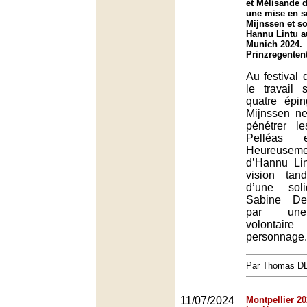
et Mélisande 
une mise en s
Mijnssen et so
Hannu Lintu au
Munich 2024.
Prinzregenten
Au festival 
le travail 
quatre épi
Mijnssen ne
pénétrer l
Pelléas e
Heureusemen
d’Hannu Li
vision tan
d’une soli
Sabine Dev
par une
volonta
personnage.
Par Thomas 
11/07/2024
Montpellier 202