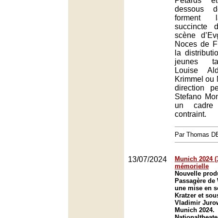
Pétards e
dessous d
forment 
succincte 
scène d’Ev
Noces de Fi
la distribut
jeunes t
Louise Ald
Krimmel ou Ma
direction 
Stefano Mont
un cadre 
contraint.
Par Thomas 
13/07/2024
Munich 2024 (3
mémorielle
Nouvelle prod
Passagère de
une mise en s
Kratzer et sou
Vladimir Jurow
Munich 2024.
Nationaltheat