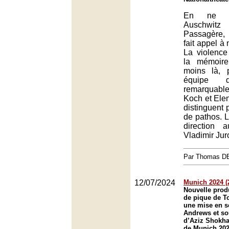
En ne m
Auschwi
Passagère,
fait appel à 
La violence
la mémoire
moins là, 
équipe d
remarquab
Koch et Ele
distinguent 
de pathos. L
direction 
Vladimir Juro
Par Thomas 
12/07/2024
Munich 2024 (2)
Nouvelle prod
de pique de T
une mise en s
Andrews et sou
d’Aziz Shokha
de Munich 202