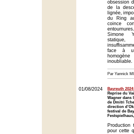
obsession d
de la desc
lignée, impo
du Ring au
coince co
entournures.
Simone Y
statiq
insuffisamm
face à une
homogè
inoubliable.
Par Yannick M
01/08/2024
Bayreuth 2024 
Reprise du Va
Wagner dans l
de Dmitri Tche
direction d’O
festival de Ba
Festspielhaus
Production 
pour cette 