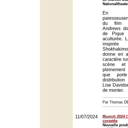
Nationaltheat
En re
paresseusem
du film n
Andrews d
de Pique s
aculturée. 
inspir
Shokhaki
donne en ap
caractère ru
scène et
pleinement
que port
distributio
Lise Davidse
de monter.
Par Thomas 
11/07/2024
Munich 2024 (1
corsetée
Nouvelle prod