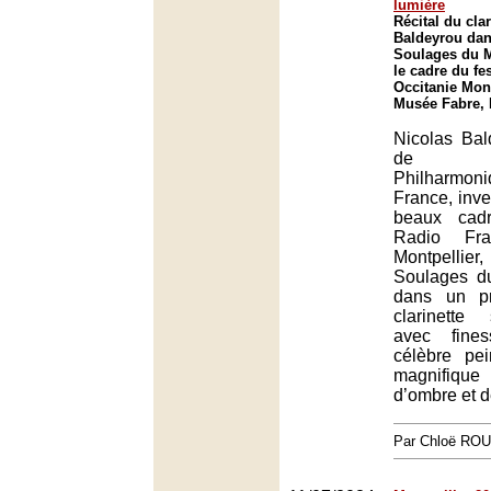
lumière
Récital du clar
Baldeyrou dans
Soulages du 
le cadre du fe
Occitanie Mont
Musée Fabre, 
Nicolas Ba
de l’O
Philharmon
France, inves
beaux cadr
Radio Fra
Montpellier
Soulages d
dans un p
clarinette
avec fine
célèbre pe
magnifiqu
d’ombre et d
Par Chloë RO