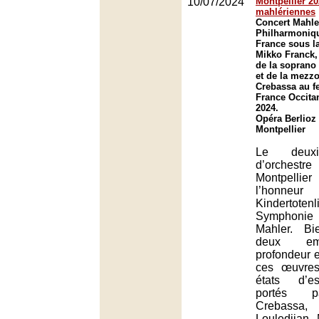
10/07/2024
Montpellier 20
mahlériennes
Concert Mahle
Philharmoniq
France sous la
Mikko Franck,
de la soprano
et de la mezz
Crebassa au fe
France Occitan
2024.
Opéra Berlioz
Montpellier
Le deuxi
d’orchestre
Montpelli
l’hon
Kindertote
Symphonie 
Mahler. Bi
deux em
profondeur e
ces œuvres
états d’es
portés p
Crebas
Louledjian,