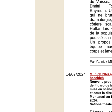
du Vaissea
Dmitri T
Bayreuth. U
qui ne brut
dramaturgie
côtière sc
Hollandais 
de la popula
poussé sa m
Un propos 
équipe mus
corps et âme
Par Yannick M
14/07/2024
Munich 2024 (
haschich
Nouvelle prod
de Figaro de 
mise en scène
et sous la dir
Montanari au 
2024.
Nationaltheat