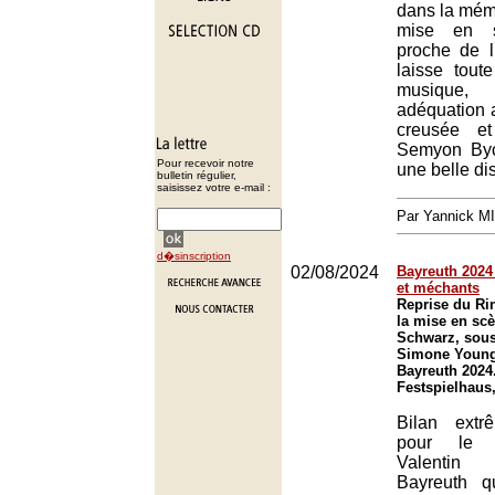
dans la mémo
mise en s
proche de l’
laisse tout
musique
adéquation a
creusée et
Semyon Byc
Pour recevoir notre
une belle dis
bulletin régulier,
saisissez votre e-mail :
Par Yannick M
d�sinscription
02/08/2024
Bayreuth 2024 
et méchants
Reprise du Ri
la mise en scè
Schwarz, sous 
Simone Young 
Bayreuth 2024
Festspielhaus
Bilan extr
pour le 
Valenti
Bayreuth q