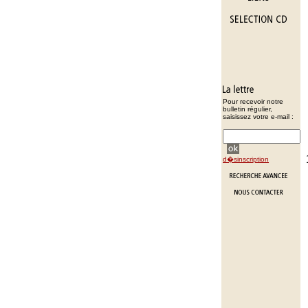
Pour recevoir notre
bulletin régulier,
saisissez votre e-mail :
d�sinscription