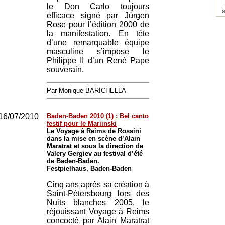
le Don Carlo toujours
(e
efficace signé par Jürgen
Rose pour l’édition 2000 de
la manifestation. En tête
d’une remarquable équipe
masculine s’impose le
Philippe II d’un René Pape
souverain.
Par Monique BARICHELLA
16/07/2010
Baden-Baden 2010 (1) : Bel canto
festif pour le Mariinski
Le Voyage à Reims de Rossini
dans la mise en scène d’Alain
Maratrat et sous la direction de
Valery Gergiev au festival d’été
de Baden-Baden.
Festpielhaus, Baden-Baden
Cinq ans après sa création à
Saint-Pétersbourg lors des
Nuits blanches 2005, le
réjouissant Voyage à Reims
concocté par Alain Maratrat