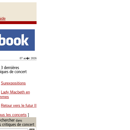
aide
07 ao�t 2026
Surexpositions
Lady Macbeth en
ammes
Retour vers le futur II
ous les concerts
]