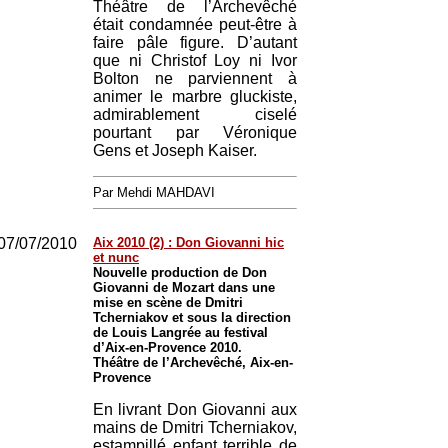
Théâtre de l’Archevêché
était condamnée peut-être à
faire pâle figure. D’autant
que ni Christof Loy ni Ivor
Bolton ne parviennent à
animer le marbre gluckiste,
admirablement ciselé
pourtant par Véronique
Gens et Joseph Kaiser.
Par Mehdi MAHDAVI
07/07/2010
Aix 2010 (2) : Don Giovanni hic
et nunc
Nouvelle production de Don
Giovanni de Mozart dans une
mise en scène de Dmitri
Tcherniakov et sous la direction
de Louis Langrée au festival
d’Aix-en-Provence 2010.
Théâtre de l’Archevêché, Aix-en-
Provence
En livrant Don Giovanni aux
mains de Dmitri Tcherniakov,
estampillé enfant terrible de