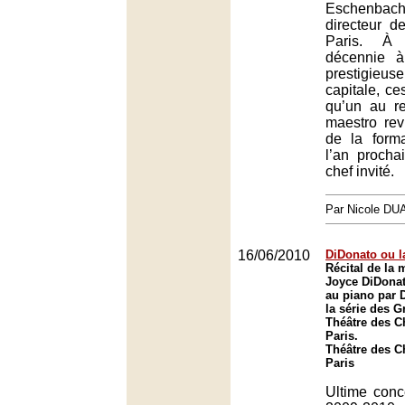
Eschenbac
directeur d
Paris. À 
décennie à
prestigieus
capitale, ce
qu’un au re
maestro rev
de la forma
l’an prochai
chef invité.
Par Nicole DU
16/06/2010
DiDonato ou l
Récital de la
Joyce DiDona
au piano par 
la série des 
Théâtre des 
Paris.
Théâtre des 
Paris
Ultime conc