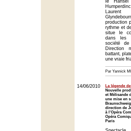
le Hänsel
Humperdin
Laurent
Glyndeb
production p
rythme et de
situe le 
dans les 
société de
Direction
battant, plat
une vraie fri
Par Yannick 
14/06/2010
La légende de 
Nouvelle prod
et Mélisande 
une mise en 
Braunschweig 
direction de J
à l’Opéra Com
Opéra Comique
Paris
Spectac