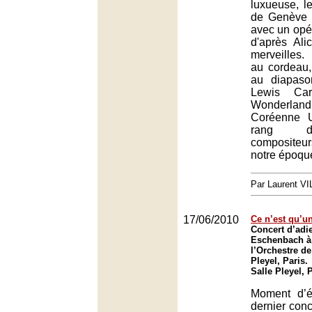
luxueuse, l
de Genève f
avec un opé
d'après Al
merveilles
au cordeau
au diapas
Lewis Car
Wonderla
Coréenne 
rang d
composite
notre époqu
Par Laurent 
17/06/2010
Ce n’est qu’un
Concert d’adi
Eschenbach à 
l’Orchestre de
Pleyel, Paris.
Salle Pleyel, 
Moment d’é
dernier conc