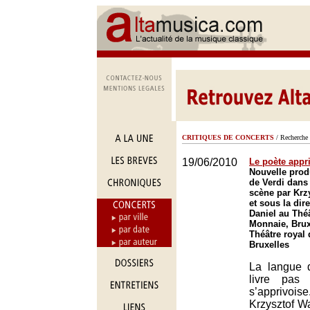
CRITIQUES DE CONCERTS
/ Recherche 
19/06/2010
Le poète appr
Nouvelle prod
de Verdi dans
scène par Krz
et sous la dir
Daniel au Théâ
Monnaie, Brux
Théâtre royal 
Bruxelles
La langue 
livre pas 
s’apprivo
Krzysztof Wa