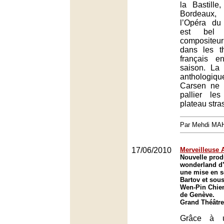
la Bastille
Bordeaux,
l’Opéra du
est bel
compositeu
dans les th
français e
saison. La
anthologi
Carsen ne 
pallier le
plateau stra
Par Mehdi MA
17/06/2010
Merveilleuse A
Nouvelle prod
wonderland d
une mise en s
Bartov et sous
Wen-Pin Chien
de Genève.
Grand Théâtre
Grâce à u