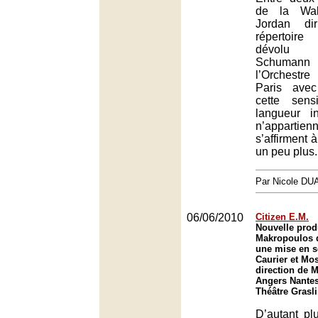
de la Walk
Jordan di
répertoir
dévolu
Schuman
l’Orchestr
Paris avec
cette sensi
langueur in
n’appartien
s’affirment 
un peu plus.
Par Nicole DU
06/06/2010
Citizen E.M.
Nouvelle produ
Makropoulos 
une mise en s
Caurier et Mos
direction de 
Angers Nantes
Théâtre Grasl
D’autant pl