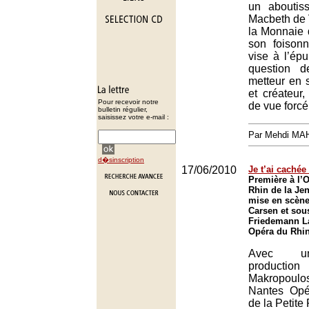
un aboutis
Macbeth de 
la Monnaie 
son foisonn
vise à l’épu
question 
metteur en s
et créateur,
Pour recevoir notre
de vue forcé
bulletin régulier,
saisissez votre e-mail :
Par Mehdi MA
d�sinscription
17/06/2010
Je t’ai cachée
Première à l’
Rhin de la Je
mise en scène
Carsen et sous
Friedemann La
Opéra du Rhin
Avec un
productio
Makropou
Nantes Opé
de la Petite