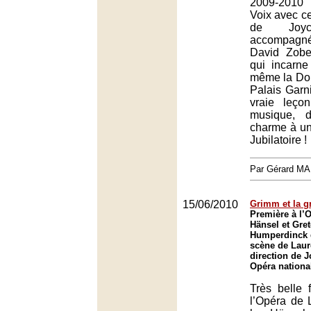
2009-2010
Voix avec ce 
de Joyc
accompagné
David Zobel
qui incarn
même la Do
Palais Garn
vraie leço
musique, 
charme à un
Jubilatoire !
Par Gérard M
15/06/2010
Grimm et la g
Première à l’
Hänsel et Gret
Humperdinck 
scène de Laure
direction de J
Opéra nationa
Très belle 
l’Opéra de L