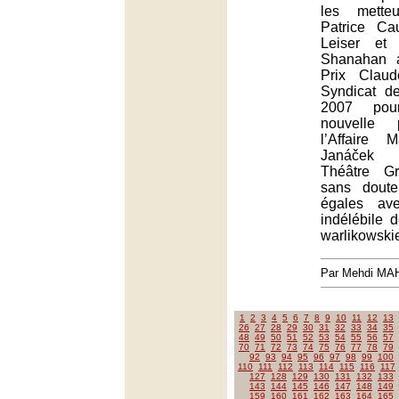
les mette
Patrice Ca
Leiser et
Shanahan a
Prix Clau
Syndicat de
2007 pou
nouvelle 
l’Affaire 
Janáček 
Théâtre Gr
sans dout
égales av
indélébile 
warlikowski
Par Mehdi MA
1
2
3
4
5
6
7
8
9
10
11
12
13
26
27
28
29
30
31
32
33
34
35
48
49
50
51
52
53
54
55
56
57
70
71
72
73
74
75
76
77
78
79
92
93
94
95
96
97
98
99
100
110
111
112
113
114
115
116
117
127
128
129
130
131
132
133
143
144
145
146
147
148
149
159
160
161
162
163
164
165