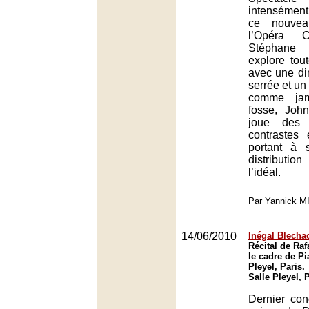
intensémen
ce nouvea
l’Opéra C
Stéphane 
explore tout
avec une dir
serrée et un
comme jam
fosse, John
joue des 
contrastes 
portant à 
distribut
l’idéal.
Par Yannick 
14/06/2010
Inégal Blecha
Récital de Ra
le cadre de Pia
Pleyel, Paris.
Salle Pleyel, 
Dernier con