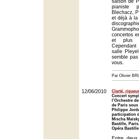
saison de P
pianiste 
Blechacz, P
et déjà à la
discographi
Grammophon
concertos en
et plus b
Cependant 
salle Pleyel
semble pas 
vous.
Par Olivier B
12/06/2010
Clarté, rigueu
Concert symp
l’Orchestre de
de Paris sous 
Philippe Jorda
participation 
Mischa Maisky
Bastille, Paris
Opéra Bastille
Entre deux 