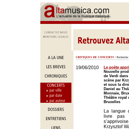
CRITIQUES DE CONCERTS
/ Recherche 
19/06/2010
Le poète appr
Nouvelle prod
de Verdi dans
scène par Krz
et sous la dir
Daniel au Théâ
Monnaie, Brux
Théâtre royal 
Bruxelles
La langue 
livre pas 
s’apprivo
Krzysztof Wa