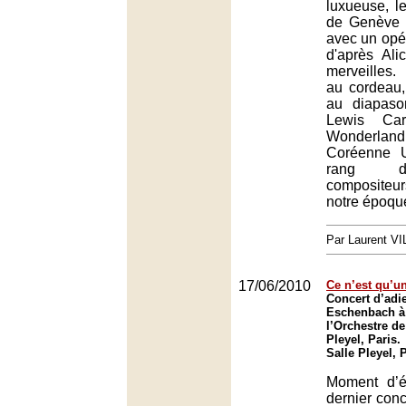
luxueuse, l
de Genève f
avec un opé
d'après Al
merveilles
au cordeau
au diapas
Lewis Car
Wonderla
Coréenne 
rang d
composite
notre époqu
Par Laurent 
17/06/2010
Ce n’est qu’un
Concert d’adi
Eschenbach à 
l’Orchestre de
Pleyel, Paris.
Salle Pleyel, 
Moment d’é
dernier conc