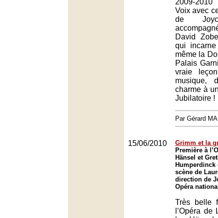
2009-2010
Voix avec ce 
de Joyc
accompagné
David Zobel
qui incarn
même la Do
Palais Garn
vraie leço
musique, 
charme à un
Jubilatoire !
Par Gérard M
15/06/2010
Grimm et la g
Première à l’
Hänsel et Gret
Humperdinck 
scène de Laure
direction de J
Opéra nationa
Très belle 
l’Opéra de L