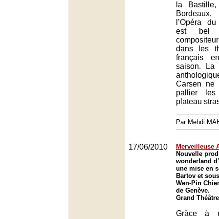
la Bastille
Bordeaux,
l’Opéra du
est bel
compositeu
dans les th
français e
saison. La
anthologi
Carsen ne 
pallier le
plateau stra
Par Mehdi MA
17/06/2010
Merveilleuse A
Nouvelle prod
wonderland d
une mise en s
Bartov et sous
Wen-Pin Chien
de Genève.
Grand Théâtre
Grâce à u