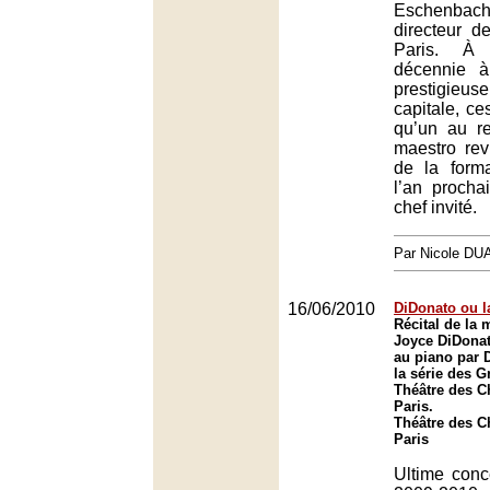
Eschenbac
directeur d
Paris. À 
décennie à
prestigieus
capitale, ce
qu’un au re
maestro rev
de la forma
l’an prochai
chef invité.
Par Nicole DU
16/06/2010
DiDonato ou l
Récital de la
Joyce DiDona
au piano par 
la série des 
Théâtre des 
Paris.
Théâtre des 
Paris
Ultime conc