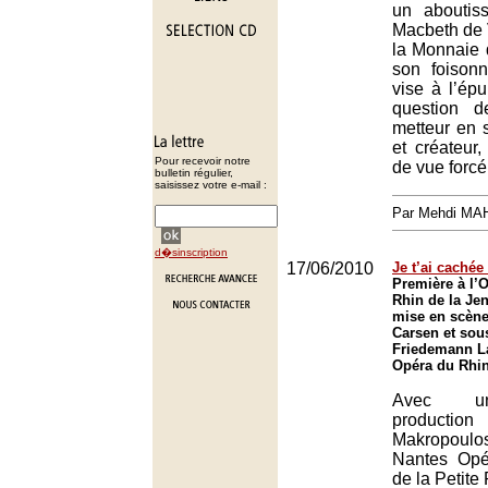
un aboutis
Macbeth de 
la Monnaie 
son foisonn
vise à l’épu
question 
metteur en s
et créateur,
Pour recevoir notre
de vue forcé
bulletin régulier,
saisissez votre e-mail :
Par Mehdi MA
d�sinscription
17/06/2010
Je t’ai cachée
Première à l’
Rhin de la Je
mise en scène
Carsen et sous
Friedemann La
Opéra du Rhin
Avec un
productio
Makropou
Nantes Opé
de la Petite