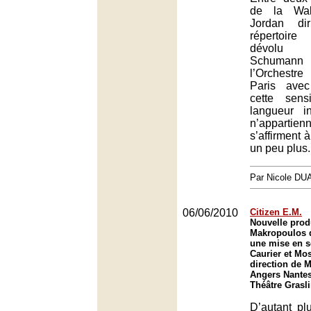
de la Walk
Jordan di
répertoir
dévolu
Schuman
l’Orchestr
Paris avec
cette sensi
langueur in
n’appartien
s’affirment 
un peu plus.
Par Nicole DU
06/06/2010
Citizen E.M.
Nouvelle produ
Makropoulos 
une mise en s
Caurier et Mos
direction de 
Angers Nantes
Théâtre Grasl
D’autant pl