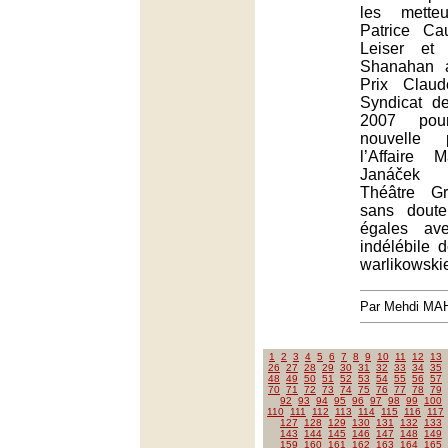
les mette
Patrice Ca
Leiser et
Shanahan a
Prix Clau
Syndicat de
2007 pou
nouvelle 
l’Affaire 
Janáček 
Théâtre Gr
sans dout
égales av
indélébile 
warlikowski
Par Mehdi MA
1
2
3
4
5
6
7
8
9
10
11
12
13
26
27
28
29
30
31
32
33
34
35
48
49
50
51
52
53
54
55
56
57
70
71
72
73
74
75
76
77
78
79
92
93
94
95
96
97
98
99
100
110
111
112
113
114
115
116
117
127
128
129
130
131
132
133
143
144
145
146
147
148
149
159
160
161
162
163
164
165