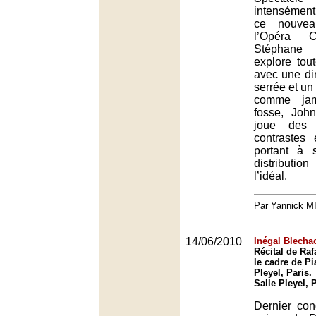
intensémen
ce nouvea
l’Opéra C
Stéphane 
explore tout
avec une dir
serrée et un
comme jam
fosse, John
joue des 
contrastes 
portant à 
distribut
l’idéal.
Par Yannick 
14/06/2010
Inégal Blecha
Récital de Ra
le cadre de Pia
Pleyel, Paris.
Salle Pleyel, 
Dernier con