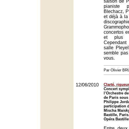
saison de P
pianiste 
Blechacz, P
et déjà à la
discographi
Grammophon
concertos en
et plus b
Cependant 
salle Pleyel
semble pas 
vous.
Par Olivier B
12/06/2010
Clarté, rigueu
Concert symp
l’Orchestre de
de Paris sous 
Philippe Jorda
participation 
Mischa Maisky
Bastille, Paris
Opéra Bastille
Entre deux 