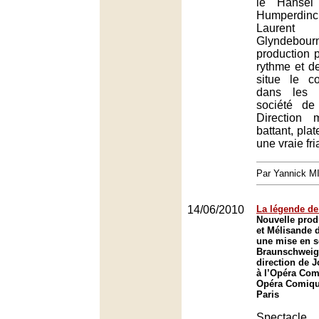
le Hänsel
Humperdin
Laurent
Glyndeb
production p
rythme et de
situe le 
dans les 
société de
Direction
battant, plat
une vraie fri
Par Yannick 
14/06/2010
La légende de 
Nouvelle prod
et Mélisande 
une mise en 
Braunschweig 
direction de J
à l’Opéra Com
Opéra Comique
Paris
Spectac