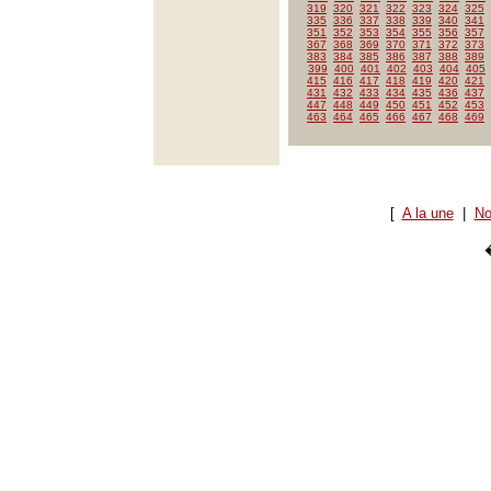
319
320
321
322
323
324
325
335
336
337
338
339
340
341
351
352
353
354
355
356
357
367
368
369
370
371
372
373
383
384
385
386
387
388
389
399
400
401
402
403
404
405
415
416
417
418
419
420
421
431
432
433
434
435
436
437
447
448
449
450
451
452
453
463
464
465
466
467
468
469
[
A la une
|
No