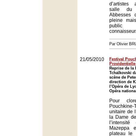
d’artistes
salle du
Abbesses c
pleine mai
public 
connaisseur
Par Olivier B
21/05/2010
Festival Pouch
Providentiell
Reprise de la
Tchaïkovski d
scène de Peter
direction de K
l’Opéra de Ly
Opéra nationa
Pour clor
Pouchkine-T
unitaire de 
la Dame de
l’intensité
Mazeppa e
plateau le