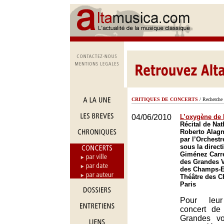
CRITIQUES DE CONCERTS
/ Recherche 
04/06/2010
L’oxygène de 
Récital de Nat
Roberto Alag
par l’Orchest
sous la direct
Giménez Carre
des Grandes V
des Champs-El
Théâtre des 
Paris
Pour leur
concert de
Grandes voi