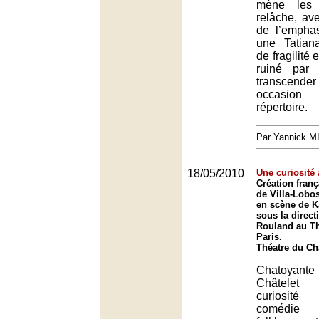
mène les 
relâche, ave
de l’empha
une Tatian
de fragilité
ruiné par
transcende
occasion
répertoire.
Par Yannick 
18/05/2010
Une curiosité 
Création fran
de Villa-Lobo
en scène de K
sous la direct
Rouland au Th
Paris.
Théatre du Châ
Chatoyant
Châtelet 
curiosité
comédie 