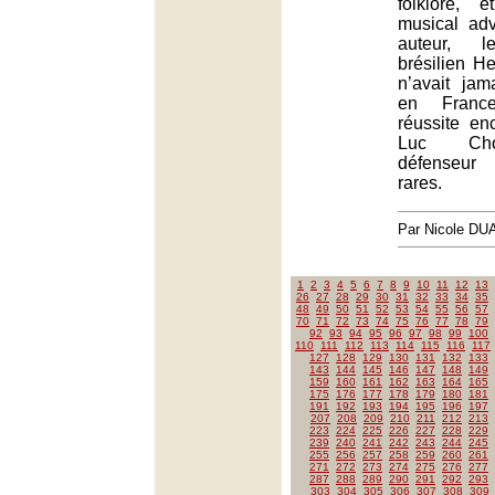
folklore, 
musical ad
auteur, l
brésilien He
n’avait ja
en Franc
réussite en
Luc Cho
défenseur
rares.
Par Nicole DU
1
2
3
4
5
6
7
8
9
10
11
12
13
26
27
28
29
30
31
32
33
34
35
48
49
50
51
52
53
54
55
56
57
70
71
72
73
74
75
76
77
78
79
92
93
94
95
96
97
98
99
100
110
111
112
113
114
115
116
117
127
128
129
130
131
132
133
143
144
145
146
147
148
149
159
160
161
162
163
164
165
175
176
177
178
179
180
181
191
192
193
194
195
196
197
207
208
209
210
211
212
213
223
224
225
226
227
228
229
239
240
241
242
243
244
245
255
256
257
258
259
260
261
271
272
273
274
275
276
277
287
288
289
290
291
292
293
303
304
305
306
307
308
309