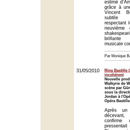
estimé d’A
grâce à un
Vincent B
subtile 
respectant l
neuvième d
shakespea
brillante 
musicale co
Par Monique 
31/05/2010
Ring Bastille (
incohérent
Nouvelle prod
Walkyrie de W
scène par Gün
sous la direct
Jordan à l'Opé
Opéra Bastille
Après un
décevant,
confirme
pressentai