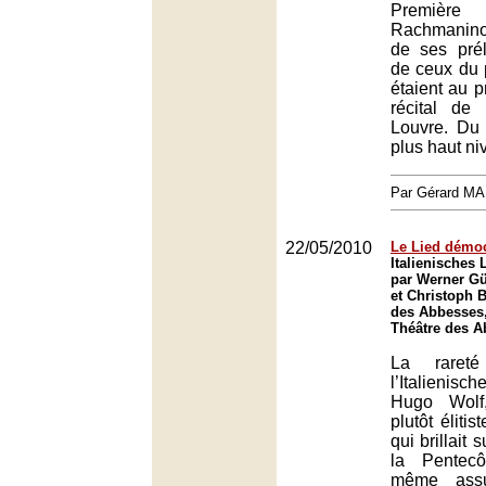
Premièr
Rachmaninov
de ses pré
de ceux du 
étaient au 
récital de 
Louvre. Du
plus haut ni
Par Gérard M
22/05/2010
Le Lied démoc
Italienisches
par Werner G
et Christoph 
des Abbesses,
Théâtre des A
La rareté
l’Italienisc
Hugo Wolf
plutôt élitis
qui brillait 
la Pentec
même assu