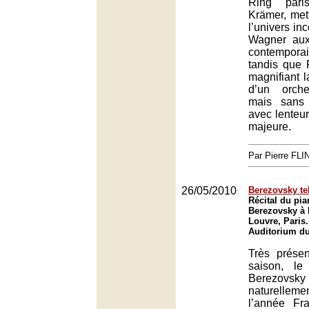
Ring pari
Krämer, met
l’univers inc
Wagner aux
contemporai
tandis que 
magnifiant l
d’un orche
mais sans 
avec lenteur
majeure.
Par Pierre FLI
26/05/2010
Berezovsky te
Récital du pia
Berezovsky à 
Louvre, Paris.
Auditorium du
Très présen
saison, le
Berezo
naturelleme
l’année Fr