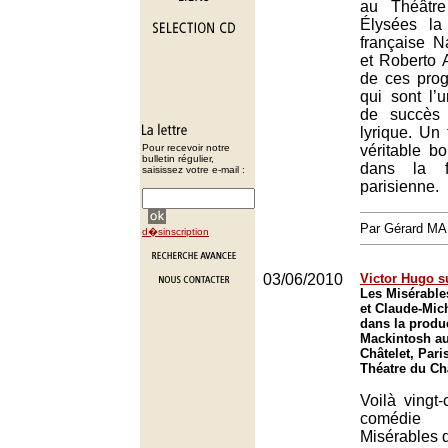
au Théâtr
Élysées la
française N
et Roberto 
de ces pro
qui sont l’
de succès 
lyrique. Un
Pour recevoir notre
véritable b
bulletin régulier,
dans la f
saisissez votre e-mail :
parisienne.
Par Gérard M
d�sinscription
03/06/2010
Victor Hugo s
Les Misérable
et Claude-Mic
dans la produ
Mackintosh au
Châtelet, Pari
Théatre du Châ
Voilà vingt
comédie 
Misérables d