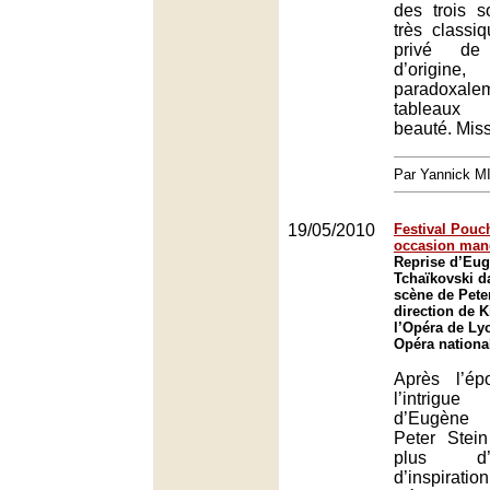
des trois s
très classiq
privé de
d’origi
paradox
tableaux
beauté. Mis
Par Yannick 
19/05/2010
Festival Pouch
occasion man
Reprise d’Eu
Tchaïkovski d
scène de Peter
direction de K
l’Opéra de Ly
Opéra nationa
Après l’é
l’intrigu
d’Eugène 
Peter Stei
plus d’
d’inspiration