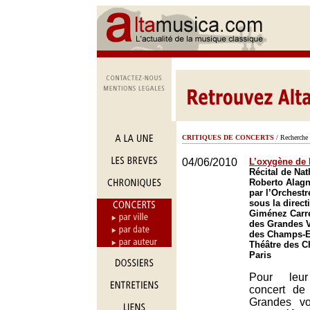
CRITIQUES DE CONCERTS
/ Recherche 
04/06/2010
L’oxygène de 
Récital de Nat
Roberto Alag
par l’Orchest
sous la direct
Giménez Carre
des Grandes V
des Champs-El
Théâtre des 
Paris
Pour leur
concert de
Grandes voi