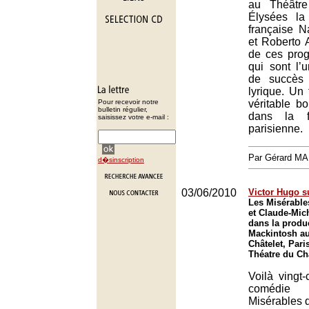
au Théâtr
Élysées la
française N
et Roberto 
de ces pro
qui sont l’
de succès 
lyrique. Un
Pour recevoir notre
véritable b
bulletin régulier,
dans la f
saisissez votre e-mail :
parisienne.
Par Gérard M
d�sinscription
03/06/2010
Victor Hugo s
Les Misérable
et Claude-Mic
dans la produ
Mackintosh au
Châtelet, Pari
Théatre du Châ
Voilà vingt
comédie 
Misérables d