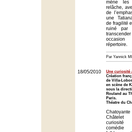
mène les 
relâche, ave
de l’empha
une Tatian
de fragilité
ruiné par
transcende
occasion
répertoire.
Par Yannick 
18/05/2010
Une curiosité 
Création fran
de Villa-Lobo
en scène de K
sous la direct
Rouland au Th
Paris.
Théatre du Châ
Chatoyant
Châtelet 
curiosité
comédie 