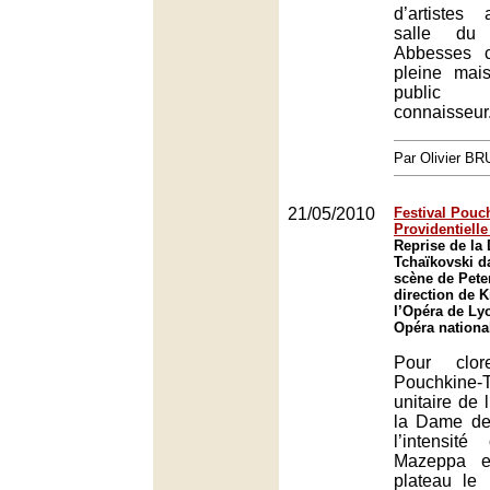
d’artistes
salle du
Abbesses c
pleine mai
public 
connaisseur
Par Olivier B
21/05/2010
Festival Pouch
Providentiell
Reprise de la
Tchaïkovski d
scène de Peter
direction de K
l’Opéra de Ly
Opéra nationa
Pour clor
Pouchkine-T
unitaire de 
la Dame de
l’intensité
Mazeppa e
plateau le