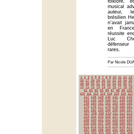
folklore, 
musical ad
auteur, l
brésilien He
n’avait ja
en Franc
réussite en
Luc Cho
défenseur
rares.
Par Nicole DU
1
2
3
4
5
6
7
8
9
10
11
12
13
26
27
28
29
30
31
32
33
34
35
48
49
50
51
52
53
54
55
56
57
70
71
72
73
74
75
76
77
78
79
92
93
94
95
96
97
98
99
100
110
111
112
113
114
115
116
117
127
128
129
130
131
132
133
143
144
145
146
147
148
149
159
160
161
162
163
164
165
175
176
177
178
179
180
181
191
192
193
194
195
196
197
207
208
209
210
211
212
213
223
224
225
226
227
228
229
239
240
241
242
243
244
245
255
256
257
258
259
260
261
271
272
273
274
275
276
277
287
288
289
290
291
292
293
303
304
305
306
307
308
309