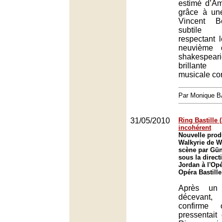
estimé d’A
grâce à un
Vincent B
subtile 
respectant l
neuvième d
shakespea
brillante 
musicale co
Par Monique 
31/05/2010
Ring Bastille (
incohérent
Nouvelle prod
Walkyrie de W
scène par Gün
sous la direct
Jordan à l'Opé
Opéra Bastille
Après un
décevant,
confirme
pressentai