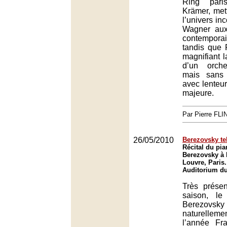
Ring pari
Krämer, met
l’univers inc
Wagner aux
contemporai
tandis que 
magnifiant l
d’un orche
mais sans 
avec lenteur
majeure.
Par Pierre FLI
26/05/2010
Berezovsky te
Récital du pia
Berezovsky à 
Louvre, Paris.
Auditorium du
Très présen
saison, le
Berezo
naturelleme
l’année Fr