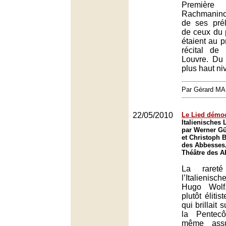
Premièr
Rachmaninov
de ses pré
de ceux du 
étaient au 
récital de 
Louvre. Du
plus haut ni
Par Gérard M
22/05/2010
Le Lied démoc
Italienisches
par Werner G
et Christoph 
des Abbesses,
Théâtre des A
La rareté
l’Italienisc
Hugo Wolf
plutôt élitis
qui brillait 
la Pentec
même assu