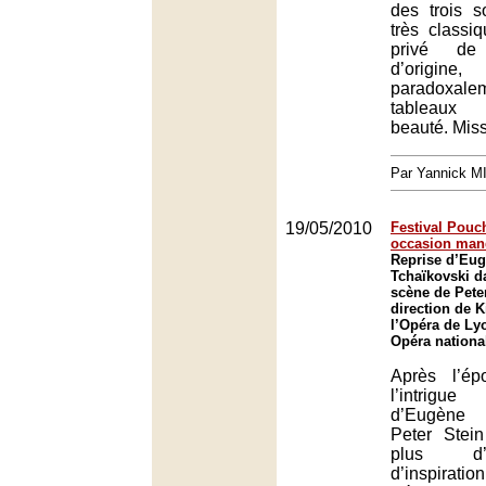
des trois s
très classiq
privé de
d’origi
paradox
tableaux
beauté. Mis
Par Yannick 
19/05/2010
Festival Pouch
occasion man
Reprise d’Eu
Tchaïkovski d
scène de Peter
direction de K
l’Opéra de Ly
Opéra nationa
Après l’é
l’intrigu
d’Eugène 
Peter Stei
plus d’
d’inspiration