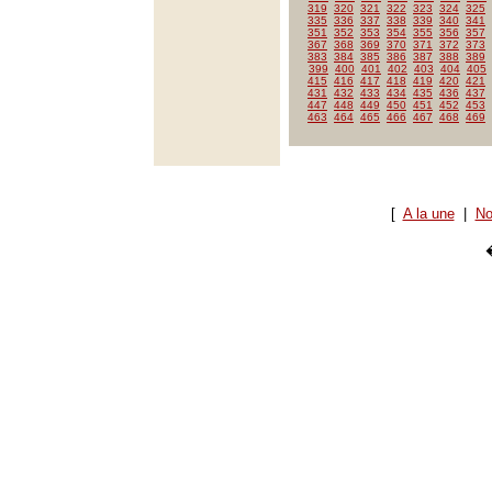
319
320
321
322
323
324
325
335
336
337
338
339
340
341
351
352
353
354
355
356
357
367
368
369
370
371
372
373
383
384
385
386
387
388
389
399
400
401
402
403
404
405
415
416
417
418
419
420
421
431
432
433
434
435
436
437
447
448
449
450
451
452
453
463
464
465
466
467
468
469
[
A la une
|
No