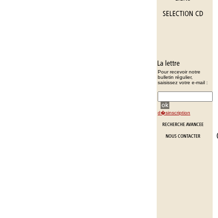
Pour recevoir notre
bulletin régulier,
saisissez votre e-mail :
d�sinscription