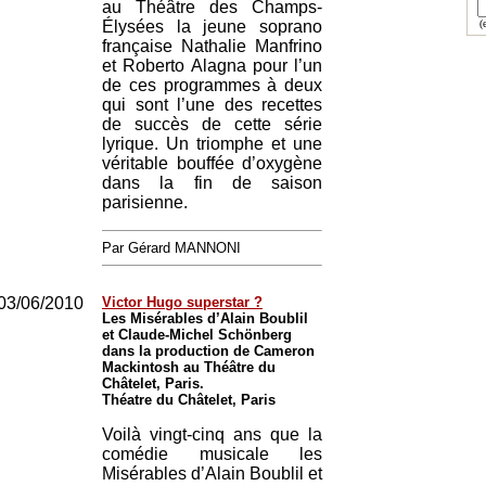
au Théâtre des Champs-
Élysées la jeune soprano
(e
française Nathalie Manfrino
et Roberto Alagna pour l’un
de ces programmes à deux
qui sont l’une des recettes
de succès de cette série
lyrique. Un triomphe et une
véritable bouffée d’oxygène
dans la fin de saison
parisienne.
Par Gérard MANNONI
03/06/2010
Victor Hugo superstar ?
Les Misérables d’Alain Boublil
et Claude-Michel Schönberg
dans la production de Cameron
Mackintosh au Théâtre du
Châtelet, Paris.
Théatre du Châtelet, Paris
Voilà vingt-cinq ans que la
comédie musicale les
Misérables d’Alain Boublil et