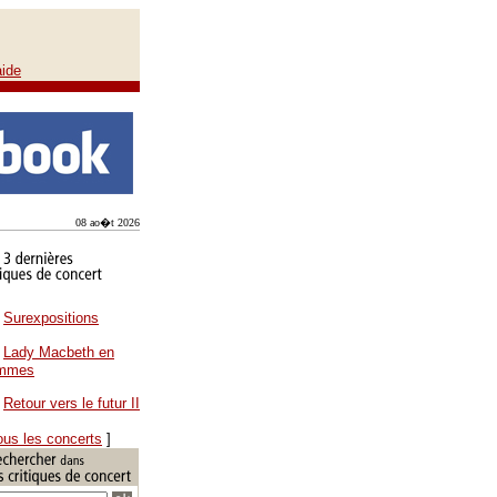
aide
08 ao�t 2026
Surexpositions
Lady Macbeth en
ammes
Retour vers le futur II
ous les concerts
]