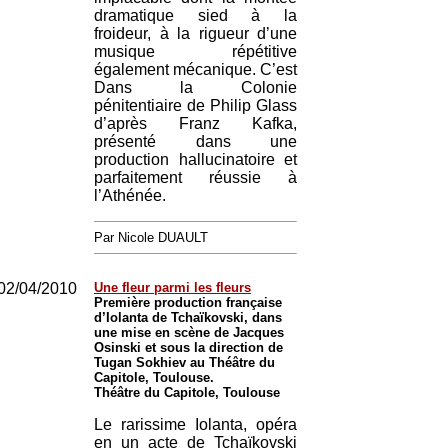
dramatique sied à la
froideur, à la rigueur d’une
musique répétitive
également mécanique. C’est
Dans la Colonie
pénitentiaire de Philip Glass
d’après Franz Kafka,
présenté dans une
production hallucinatoire et
parfaitement réussie à
l’Athénée.
Par Nicole DUAULT
02/04/2010
Une fleur parmi les fleurs
Première production française
d’Iolanta de Tchaïkovski, dans
une mise en scène de Jacques
Osinski et sous la direction de
Tugan Sokhiev au Théâtre du
Capitole, Toulouse.
Théâtre du Capitole, Toulouse
Le rarissime Iolanta, opéra
en un acte de Tchaïkovski