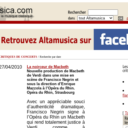
CRITIQUES DE CONCERTS
/ Recherche par date
27/04/2010
La noirceur de Macbeth
Nouvelle production de Macbeth
de Verdi dans une mise en
scène de Francisco Negrin et
sous la direction d’Enrique
Mazzola à l’Opéra du Rhin.
Opéra du Rhin, Strasbourg
fl
Avec un appréciable souci
d’authenticité dramatique,
Francisco Negrin signe à
[
T
l’Opéra du Rhin un Macbeth
qui rend totalement justice à
Verdi comme à