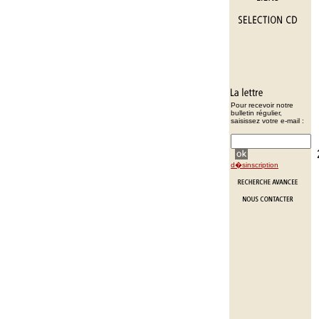
Pour recevoir notre
bulletin régulier,
saisissez votre e-mail :
d�sinscription