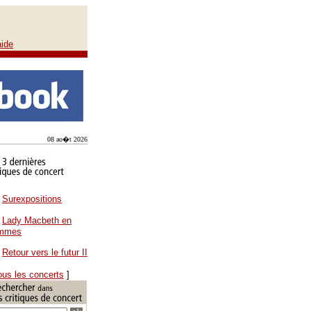
aide
08 ao�t 2026
Surexpositions
Lady Macbeth en
ammes
Retour vers le futur II
ous les concerts
]