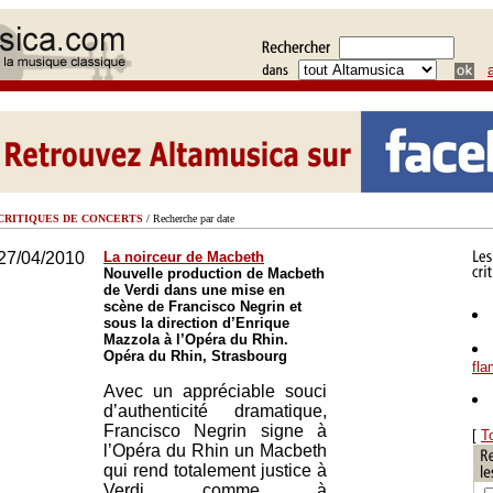
CRITIQUES DE CONCERTS
/ Recherche par date
27/04/2010
La noirceur de Macbeth
Nouvelle production de Macbeth
de Verdi dans une mise en
scène de Francisco Negrin et
sous la direction d’Enrique
Mazzola à l’Opéra du Rhin.
Opéra du Rhin, Strasbourg
fl
Avec un appréciable souci
d’authenticité dramatique,
Francisco Negrin signe à
[
T
l’Opéra du Rhin un Macbeth
qui rend totalement justice à
Verdi comme à