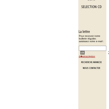
Pour recevoir notre
bulletin régulier,
saisissez votre e-mail :
d�sinscription