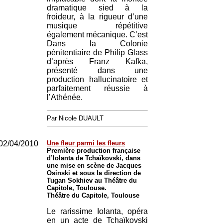
dramatique sied à la
froideur, à la rigueur d’une
musique répétitive
également mécanique. C’est
Dans la Colonie
pénitentiaire de Philip Glass
d’après Franz Kafka,
présenté dans une
production hallucinatoire et
parfaitement réussie à
l’Athénée.
Par Nicole DUAULT
02/04/2010
Une fleur parmi les fleurs
Première production française
d’Iolanta de Tchaïkovski, dans
une mise en scène de Jacques
Osinski et sous la direction de
Tugan Sokhiev au Théâtre du
Capitole, Toulouse.
Théâtre du Capitole, Toulouse
Le rarissime Iolanta, opéra
en un acte de Tchaïkovski